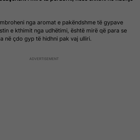
 mbroheni nga aromat e pakëndshme të gypave
tin e kthimit nga udhëtimi, është mirë që para se
ia në çdo gyp të hidhni pak vaj ulliri.