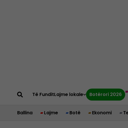
Të Fundit
Lajme lokale
Botërori 2026
Ballina
Lajme
Botë
Ekonomi
T