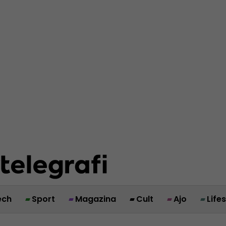
ech
Sport
Magazina
Cult
Ajo
Life