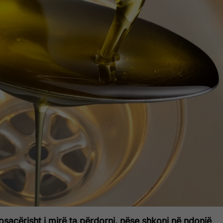
osaçërisht i mirë ta përdorni, nëse shkoni në ndonjë