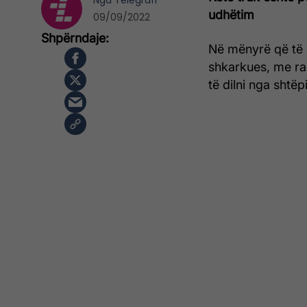
Nga
Telegrafi
udhëtim
09/09/2022
Në mënyrë që të
shkarkues, me ras
të dilni nga shtëp