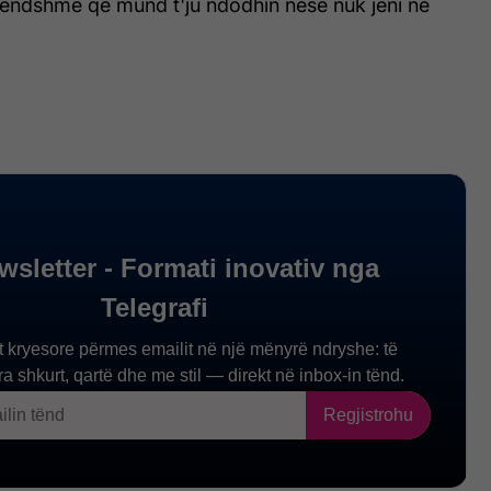
këndshme që mund t'ju ndodhin nëse nuk jeni në