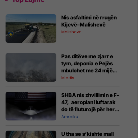
Nis asfaltimi në rrugën
Kijevë–Malishevë
Malisheva
Pas ditëve me zjarr e
tym, deponia e Pejës
mbulohet me 24 mijë
metra kub dhe
Mjedis
SHBA nis zhvillimin e F-
47, aeroplani luftarak
do të fluturojë për herë
të parë në vitin 2028
Amerika
U tha se s’kishte mall