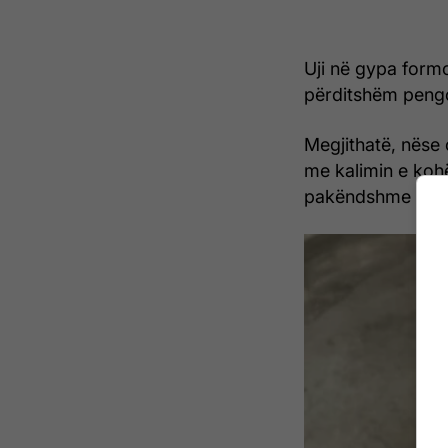
Uji në gypa formon
përditshëm peng
Megjithatë, nëse 
me kalimin e kohë
pakëndshme e kan