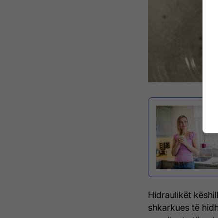
Hidraulikët këshi
shkarkues të hidh