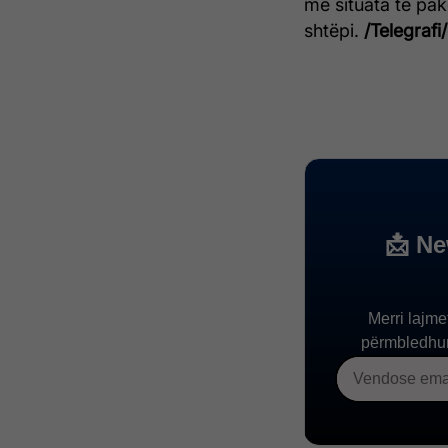
me situata të pa
shtëpi.
/Telegrafi/