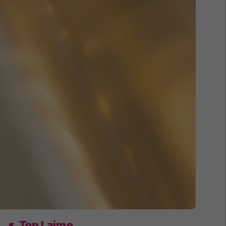
Top Lajme