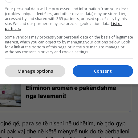
Your personal data will be processed and information from your device
(cookies, unique identifiers, and other device data) may be stored by,
accessed by and shared with 369 partners, or used specifically by this
site. We and our partners may use precise geolocation data.
List of
partners.
Some vendors may process your personal data on the basis of legitimate
interest, which you can object to by managing your options below. Look
for a link at the bottom of this page or in the site menu to manage or
withdraw consent in privacy and cookie settings.
Manage options
Consent
Truk i lirë për freskinë në kuzhinë -
Eliminon aromën e pakëndshme
nga lavamani!
llojnë që, para se të niseni në udhëtim, në çdo gyp
ni pak vaj dhe në këtë mënyrë nuk do të përballeni