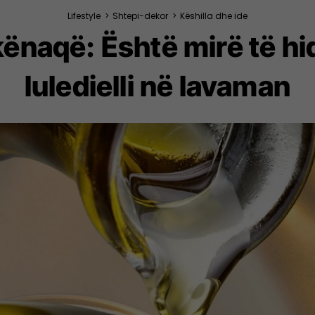
Lifestyle
>
Shtepi-dekor
>
Këshilla dhe ide
 kënaqë: Është mirë të h
luledielli në lavaman