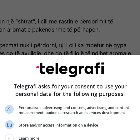
 një “shtrat”, i cili me rastin e përdorimit të
on aromat e pakëndshme të përhapen.
çezmat nuk i përdorni, uji i cili ka mbetur në gypa
s do të avullojë, dhe do të fillojë të ndihet aroma e
alizimit.
Telegrafi asks for your consent to use your
personal data for the following purposes:
Personalised advertising and content, advertising and content
measurement, audience research and services development
Store and/or access information on a device
Learn more