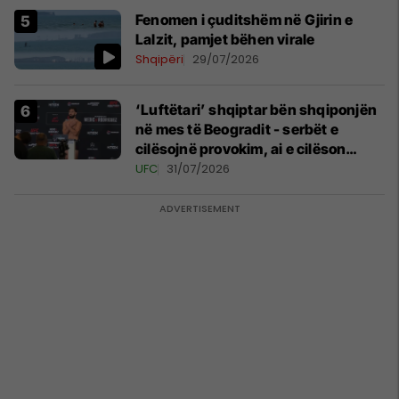
Fenomen i çuditshëm në Gjirin e
Lalzit, pamjet bëhen virale
Shqipëri
29/07/2026
‘Luftëtari’ shqiptar bën shqiponjën
në mes të Beogradit - serbët e
cilësojnë provokim, ai e cilëson
simbol të identitetit
UFC
31/07/2026