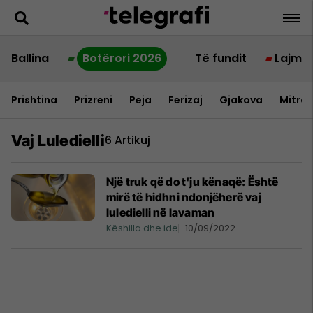
Ballina
Botërori 2026
Të fundit
Lajme
Prishtina
Prizreni
Peja
Ferizaj
Gjakova
Mitrov
Vaj Luledielli
6 Artikuj
Një truk që do t'ju kënaqë: Është
mirë të hidhni ndonjëherë vaj
luledielli në lavaman
Këshilla dhe ide
10/09/2022