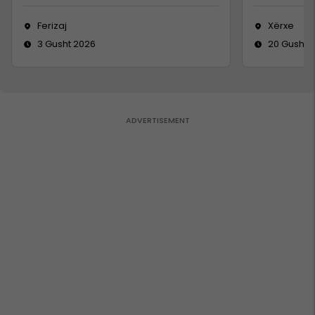
Ferizaj
Xërxe
3 Gusht 2026
20 Gusht 