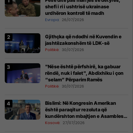
Pesë ditë pas marrjes së detyrës,
shefi i ri i ushtrisë ukrainase
urdhëron kontroll të madh
Evropa
26/07/2026
Gjithçka që ndodhi në Kuvendin e
jashtëzakonshëm të LDK-së
Politikë
30/07/2026
"Nëse është përfshirë, ka gabuar
rëndë, nuk i falet", Abdixhiku i çon
“selam” Përparim Ramës
Politikë
30/07/2026
Bislimi: Në Kongresin Amerikan
është paraqitur rezoluta që
kundërshton mbajtjen e Asamblesë
Parlamentare të OSBE-së në
Kosovë
27/07/2026
Beograd