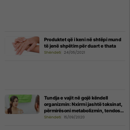
Produktet që i keni në shtëpi mund
të jenë shpëtim për duart e thata
Shëndeti
24/05/2021
Tundja e vajit në gojë këndell
organizmin: Nxirrni jashtë toksinat,
përmirësoni metabolizmin, tendosni
fytyrën!
Shëndeti
15/09/2020