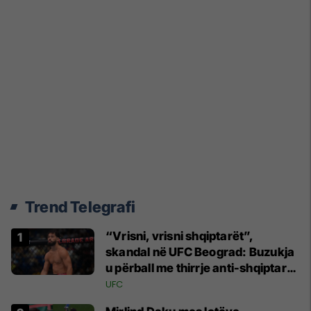
Trend Telegrafi
“Vrisni, vrisni shqiptarët”,
skandal në UFC Beograd: Buzukja
u përball me thirrje anti-shqiptare
nga tribunat
UFC