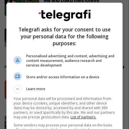
Mirlind Daku mes lotëve
përshëndetet me Rubin Kazanin,
do të fitojë miliona te Spartak
Moska
Ligat tjera
Telegrafi asks for your consent to use
Dennis Buzukja mposhtet në
your personal data for the following
Beograd, vendimi i gjyqtarit
purposes:
shkakton polemika të mëdha
UFC
Personalised advertising and content, advertising and
content measurement, audience research and
Promo
services development
Reklamo këtu
Store and/or access information on a device
Këtë herë me kartelë gërvishtëse
Learn more
plotësisht digjitale dhe mbi 40 mijë
shpërblime instant!
Your personal data will be processed and information from
Meridian
your device (cookies, unique identifiers, and other device
data) may be stored by, accessed by and shared with 369
partners, or used specifically by this site. We and our partners
may use precise geolocation data.
List of partners.
Zgjidhni një nga katër modelet tuaja
të preferuara Peugeot
Some vendors may process your personal data on the basis