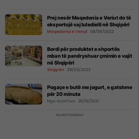
Prej nesër Maqedonia e Veriut do të
eksportojë vaj luledielli në Shqipëri
Maqedonia e Veriut
09/05/2022
Bordi për produktet e shportës
mban të pandryshuar çmimin e vajit
në Shqipëri
Shqipëri
29/03/2022
Pogaçe e butë me jogurt, e gatshme
për 20 minuta
Nga duart tua
25/12/2021