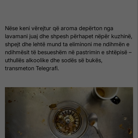
Nëse keni vërejtur që aroma depërton nga
lavamani juaj dhe shpesh përhapet nëpër kuzhinë,
shpejt dhe lehtë mund ta eliminoni me ndihmën e
ndihmësit të besueshëm në pastrimin e shtëpisë –
uthullës alkoolike dhe sodës së bukës,
transmeton Telegrafi.