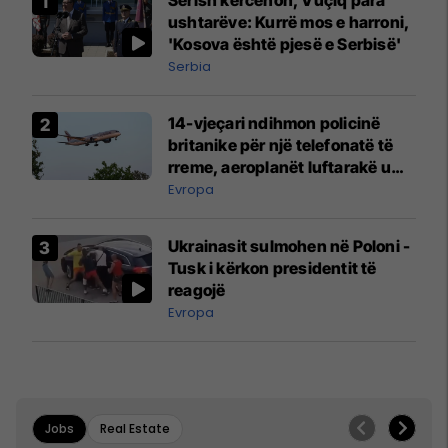
Sërish kërcënon, Vuçiq para
ushtarëve: Kurrë mos e harroni,
'Kosova është pjesë e Serbisë'
Serbia
14-vjeçari ndihmon policinë
britanike për një telefonatë të
rreme, aeroplanët luftarakë u
ngritën në ajër për të
Evropa
interceptuar fluturaken e Qatar
Airways që po shkonte drejt
Ukrainasit sulmohen në Poloni -
Mançesterit
Tusk i kërkon presidentit të
reagojë
Evropa
Jobs
Real Estate