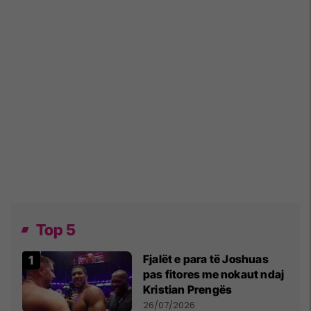
Top 5
Fjalët e para të Joshuas
pas fitores me nokaut ndaj
Kristian Prengës
26/07/2026