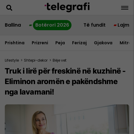
Ballina
Botërori 2026
Të fundit
Lajme
Prishtina
Prizreni
Peja
Ferizaj
Gjakova
Mitrov
Lifestyle
>
Shtepi-dekor
>
Bëje vet
Truk i lirë për freskinë në kuzhinë -
Eliminon aromën e pakëndshme
nga lavamani!