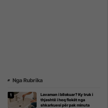
Nga Rubrika
Lavaman i bllokuar? Ky truk i
thjeshtë i heq flokët nga
shkarkuesi për pak minuta