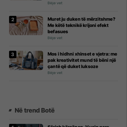
Bëje vet
Muret ju duken të mërzitshme?
Me këtë teknikë krijoni efekt
befasues
Bëje vet
Mos i hidhni xhinset e vjetra: me
pak kreativitet mund të bëni një
çantë që duket luksoze
Bëje vet
Në trend Botë