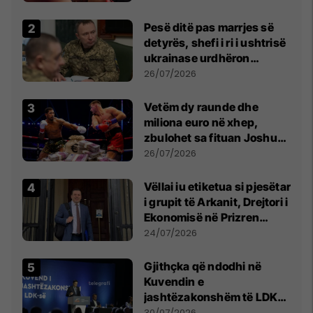
Pesë ditë pas marrjes së
detyrës, shefi i ri i ushtrisë
ukrainase urdhëron
kontroll të madh
26/07/2026
Vetëm dy raunde dhe
miliona euro në xhep,
zbulohet sa fituan Joshua
e Prenga
26/07/2026
Vëllai iu etiketua si pjesëtar
i grupit të Arkanit, Drejtori i
Ekonomisë në Prizren
mohon pretendimet
24/07/2026
Gjithçka që ndodhi në
Kuvendin e
jashtëzakonshëm të LDK-
së
30/07/2026