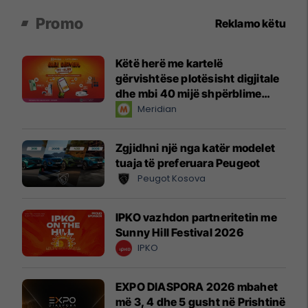
Promo
Reklamo këtu
Këtë herë me kartelë
gërvishtëse plotësisht digjitale
dhe mbi 40 mijë shpërblime
instant!
Meridian
Zgjidhni një nga katër modelet
tuaja të preferuara Peugeot
Peugot Kosova
IPKO vazhdon partneritetin me
Sunny Hill Festival 2026
IPKO
EXPO DIASPORA 2026 mbahet
më 3, 4 dhe 5 gusht në Prishtinë