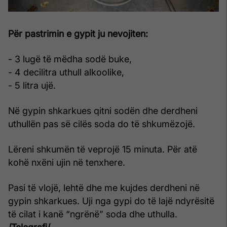
Për pastrimin e gypit ju nevojiten:
- 3 lugë të mëdha sodë buke,
- 4 decilitra uthull alkoolike,
- 5 litra ujë.
Në gypin shkarkues qitni sodën dhe derdheni
uthullën pas së cilës soda do të shkumëzojë.
Lëreni shkumën të veprojë 15 minuta. Për atë
kohë nxëni ujin në tenxhere.
Pasi të vlojë, lehtë dhe me kujdes derdheni në
gypin shkarkues. Uji nga gypi do të lajë ndyrësitë
të cilat i kanë “ngrënë” soda dhe uthulla.