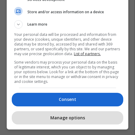
Store and/or access information on a device
Learn more
Your personal data will be processed and information from
your device (cookies, unique identifiers, and other device
data) may be stored by, accessed by and shared with 369
partners, or used specifically by this site. We and our partners
may use precise geolocation data.
List of partners.
Some vendors may process your personal data on the basis
of legitimate interest, which you can object to by managing
your options below. Look for a link at the bottom of this page
Lavamani
Pastrimi
Kuzhina
or in the site menu to manage or withdraw consent in privacy
and cookie settings.
Consent
Manage options