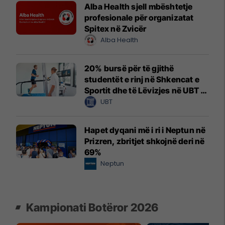
Alba Health sjell mbështetje
profesionale për organizatat
Spitex në Zvicër
Alba Health
20% bursë për të gjithë
studentët e rinj në Shkencat e
Sportit dhe të Lëvizjes në UBT –
vendet janë të limituara
UBT
Hapet dyqani më i ri i Neptun në
Prizren, zbritjet shkojnë deri në
69%
Neptun
Kampionati Botëror 2026