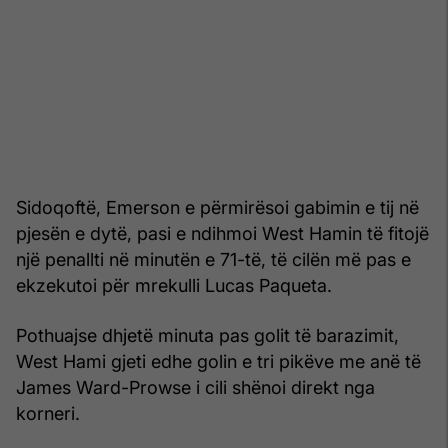
Sidoqoftë, Emerson e përmirësoi gabimin e tij në
pjesën e dytë, pasi e ndihmoi West Hamin të fitojë
një penallti në minutën e 71-të, të cilën më pas e
ekzekutoi për mrekulli Lucas Paqueta.
Pothuajse dhjetë minuta pas golit të barazimit,
West Hami gjeti edhe golin e tri pikëve me anë të
James Ward-Prowse i cili shënoi direkt nga
korneri.