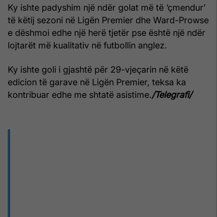
Ky ishte padyshim një ndër golat më të ‘çmendur’
të këtij sezoni në Ligën Premier dhe Ward-Prowse
e dëshmoi edhe një herë tjetër pse është një ndër
lojtarët më kualitativ në futbollin anglez.
Ky ishte goli i gjashtë për 29-vjeçarin në këtë
edicion të garave në Ligën Premier, teksa ka
kontribuar edhe me shtatë asistime.
/Telegrafi/