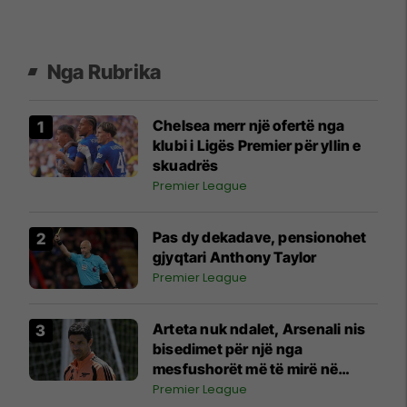
Nga Rubrika
Chelsea merr një ofertë nga
klubi i Ligës Premier për yllin e
skuadrës
Premier League
Pas dy dekadave, pensionohet
gjyqtari Anthony Taylor
Premier League
Arteta nuk ndalet, Arsenali nis
bisedimet për një nga
mesfushorët më të mirë në
Angli
Premier League