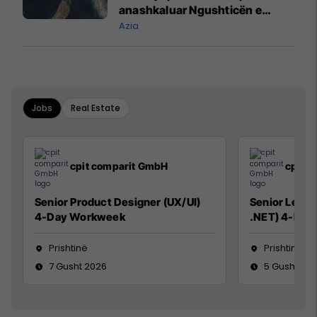
anashkaluar Ngushticën e
Hormuzit
Azia
Jobs
Real Estate
cpit comparit GmbH
cpit 
Senior Product Designer (UX/UI)
Senior Lead 
4-Day Workweek
.NET) 4-Day
Prishtinë
Prishtinë
7 Gusht 2026
5 Gusht 20