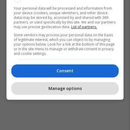
James Ward Prowse
Premier League
Your personal data will be processed and information from
your device (cookies, unique identifiers, and other device
West Ham United
data) may be stored by, accessed by and shared with 369
partners, or used specifically by this site. We and our partners
may use precise geolocation data.
List of partners.
Some vendors may process your personal data on the basis
of legitimate interest, which you can object to by managing
your options below. Look for a link at the bottom of this page
or in the site menu to manage or withdraw consent in privacy
and cookie settings.
Consent
Manage options