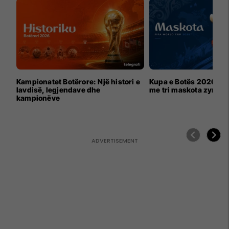
Kampionatet Botërore: Një histori e
Kupa e Botës 2026 për
lavdisë, legjendave dhe
me tri maskota zyrtar
kampionëve