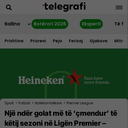
Ballina
Botërori 2026
Eksperti
Të fu
Prishtina
Prizreni
Peja
Ferizaj
Gjakova
Mitrov
Sport
>
Futboll
>
Ndërkombëtare
>
Premier League
Një ndër golat më të ‘çmendur’ të
këtij sezoni në Ligën Premier –