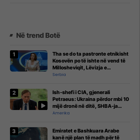
Në trend Botë
Tha se do ta pastronte etnikisht
Kosovën po të ishte në vend të
Millosheviqit, Lëvizja e
Qytetarëve të Lirë në Serbi
Serbia
kërkon shkarkimin e
menjëhershëm të Snezhana
Ish-shefi i CIA, gjenerali
Paunoviq
Petraeus: Ukraina përdor mbi 10
mijë dronë në ditë, SHBA-ja
mbetet shumë prapa në
Amerika
prodhim
Emiratet e Bashkuara Arabe
kanë një plan të madh për të