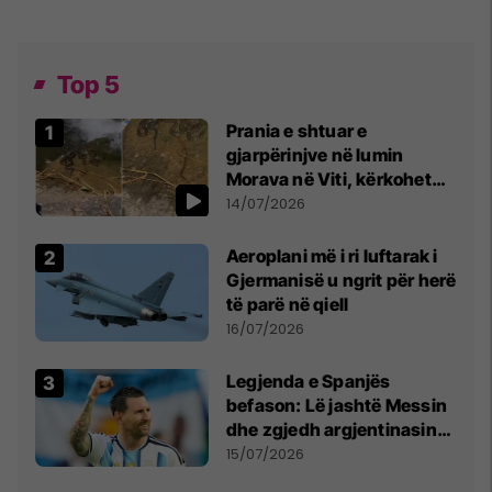
Top 5
Prania e shtuar e
gjarpërinjve në lumin
Morava në Viti, kërkohet
kujdes nga qytetarët
14/07/2026
Aeroplani më i ri luftarak i
Gjermanisë u ngrit për herë
të parë në qiell
16/07/2026
Legjenda e Spanjës
befason: Lë jashtë Messin
dhe zgjedh argjentinasin
më të mirë në botë
15/07/2026