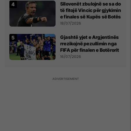
Sllovenët zbulojnë se sa do
të fitojë Vincic për gjykimin
e finales së Kupës së Botës
18/07/2026
Gjashtë yjet e Argjentinës
rrezikojnë pezullimin nga
FIFA për finalen e Botërorit
16/07/2026