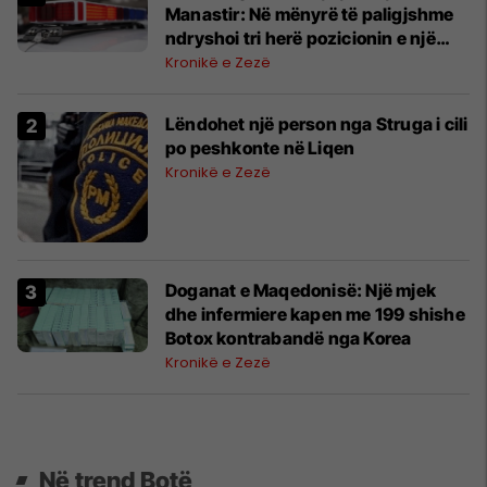
Manastir: Në mënyrë të paligjshme
ndryshoi tri herë pozicionin e një
punonjësi
Kronikë e Zezë
Lëndohet një person nga Struga i cili
po peshkonte në Liqen
Kronikë e Zezë
Doganat e Maqedonisë: Një mjek
dhe infermiere kapen me 199 shishe
Botox kontrabandë nga Korea
Kronikë e Zezë
Në trend Botë