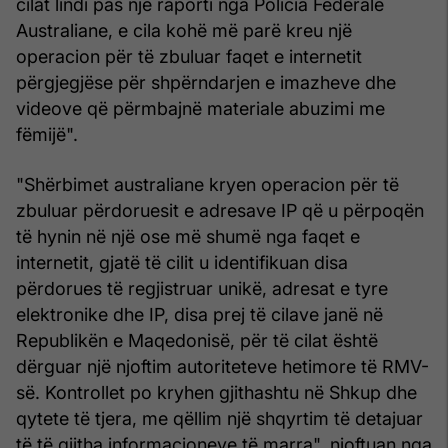
cilat lindi pas një raporti nga Policia Federale
Australiane, e cila kohë më parë kreu një
operacion për të zbuluar faqet e internetit
përgjegjëse për shpërndarjen e imazheve dhe
videove që përmbajnë materiale abuzimi me
fëmijë".
"Shërbimet australiane kryen operacion për të
zbuluar përdoruesit e adresave IP që u përpoqën
të hynin në një ose më shumë nga faqet e
internetit, gjatë të cilit u identifikuan disa
përdorues të regjistruar unikë, adresat e tyre
elektronike dhe IP, disa prej të cilave janë në
Republikën e Maqedonisë, për të cilat është
dërguar një njoftim autoriteteve hetimore të RMV-
së. Kontrollet po kryhen gjithashtu në Shkup dhe
qytete të tjera, me qëllim një shqyrtim të detajuar
të të gjitha informacioneve të marra", njoftuan nga