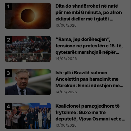
Dita do shndërrohet në natë
për më mbi 6 minuta, po afron
eklipsi diellor më i gjatë i
shekullit të 21-të
16/06/2026
“Rama, jep dorëheqjen”,
tensione në protestën e 15-të,
qytetarët marshojnë nëpër
kryeqytet
14/06/2026
Ish-ylli i Brazilit sulmon
Ancelottin pas barazimit me
Marokun: E nisi ndeshjen me
formacionin e gabuar
14/06/2026
Koalicionet parazgjedhore të
frytshme: Guxo me tre
deputetë, Vjosa Osmani vet e
treta në Kuvend
13/06/2026