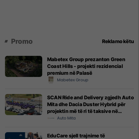
Promo
Reklamo këtu
Mabetex Group prezanton Green
Coast Hills - projekti rezidencial
premium në Palasë
Mabetex Group
SCAN Ride and Delivery zgjedh Auto
Mita dhe Dacia Duster Hybrid për
projektin më të ri të taksive në
Prishtinë
Auto Mita
EduCare sjell trajnime të