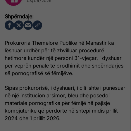
03/04/2026
Prokuroria Themelore Publike në Manastir ka
lëshuar urdhër për të zhvilluar procedurë
hetimore kundër një personi 31-vjeçar, i dyshuar
për veprën penale të prodhimit dhe shpërndarjes
së pornografisë së fëmijëve.
Sipas prokurorisë, i dyshuari, i cili ishte i punësuar
në një institucion arsimor, bleu dhe posedoi
materiale pornografike për fëmijë në pajisje
kompjuterike që përdorte në shtëpi midis prillit
2024 dhe 1 prillit 2026.