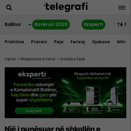
Ballina
Botërori 2026
Eksperti
Të fu
Prishtina
Prizreni
Peja
Ferizaj
Gjakova
Mitrov
Lajme
>
Maqedonia e Veriut
>
Kronikë e Zezë
Një i punësuar në shkollën e