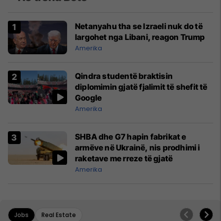
Netanyahu tha se Izraeli nuk do të
largohet nga Libani, reagon Trump
Amerika
Qindra studentë braktisin
diplomimin gjatë fjalimit të shefit të
Google
Amerika
SHBA dhe G7 hapin fabrikat e
armëve në Ukrainë, nis prodhimi i
raketave me rreze të gjatë
Amerika
Jobs
Real Estate