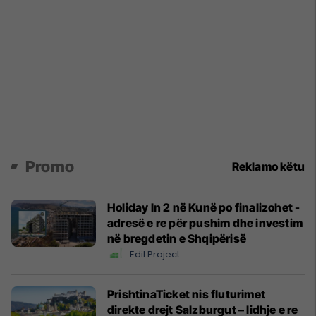
Promo
Reklamo këtu
Holiday In 2 në Kunë po finalizohet -
adresë e re për pushim dhe investim
në bregdetin e Shqipërisë
Edil Project
PrishtinaTicket nis fluturimet
direkte drejt Salzburgut – lidhje e re