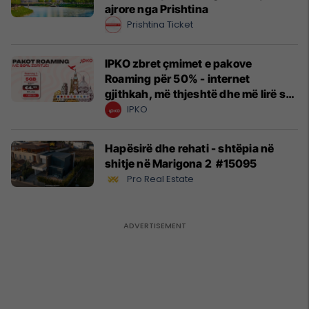
ajrore nga Prishtina
Prishtina Ticket
IPKO zbret çmimet e pakove
Roaming për 50% - internet
gjithkah, më thjeshtë dhe më lirë se
kurrë!
IPKO
Hapësirë dhe rehati - shtëpia në
shitje në Marigona 2 #15095
Pro Real Estate