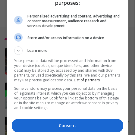
purposes:
Personalised advertising and content, advertising and
content measurement, audience research and
services development
Top 5
Store and/or access information on a device
Learn more
Italia mund të kualifikohet në
Kupën e Botës 2026
Your personal data will be processed and information from
pavarësisht humbjes nga
your device (cookies, unique identifiers, and other device
data) may be stored by, accessed by and shared with 369
Bosnja dhe Hercegovina
02/04/2026
partners, or used specifically by this site. We and our partners
may use precise geolocation data.
List of partners.
Analisti turk kritikon ashpër
Some vendors may process your personal data on the basis
gjestin e Kerem Akturkoglu
of legitimate interest, which you can object to by managing
your options below. Look for a link at the bottom of this page
ndaj Kosovës
or in the site menu to manage or withdraw consent in privacy
01/04/2026
and cookie settings.
Gjermania shtrëngon rregullat,
Consent
burrat duhet të marrin leje nga
ushtria për të dalë jashtë