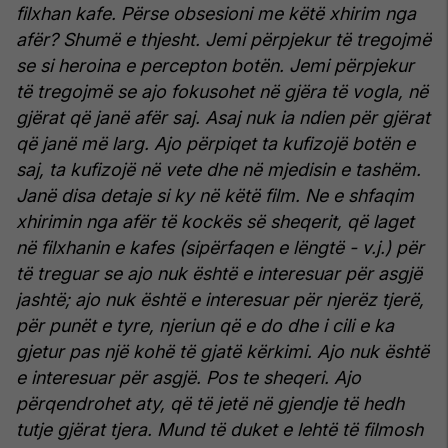
filxhan kafe. Përse obsesioni me këtë xhirim nga
afër? Shumë e thjesht. Jemi përpjekur të tregojmë
se si heroina e percepton botën. Jemi përpjekur
të tregojmë se ajo fokusohet në gjëra të vogla, në
gjërat që janë afër saj. Asaj nuk ia ndien për gjërat
që janë më larg. Ajo përpiqet ta kufizojë botën e
saj, ta kufizojë në vete dhe në mjedisin e tashëm.
Janë disa detaje si ky në këtë film. Ne e shfaqim
xhirimin nga afër të kockës së sheqerit, që laget
në filxhanin e kafes (sipërfaqen e lëngtë - v.j.) për
të treguar se ajo nuk është e interesuar për asgjë
jashtë; ajo nuk është e interesuar për njerëz tjerë,
për punët e tyre, njeriun që e do dhe i cili e ka
gjetur pas një kohë të gjatë kërkimi. Ajo nuk është
e interesuar për asgjë. Pos te sheqeri. Ajo
përqendrohet aty, që të jetë në gjendje të hedh
tutje gjërat tjera. Mund të duket e lehtë të filmosh