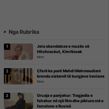
Nga Rubrika
Jeta skandaloze e muzës së
Hitchcockut, Kim Novak
Filmi
Çfarë ka parë Mehdi Mahmoudiani
brenda sistemit të burgjeve iraniane
Filmi
Gruaja e panjohur: Tragjedia e
fshehur në një film dhe piktura më e
famshme e Rusisë