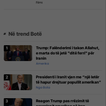
Filmi
Në trend Botë
Trump: Falënderimi i takon Allahut,
e marta do të jetë "ditë ferri" për
Iranin
Amerika
Presidenti i Iranit vjen me “një letër
të hapur drejtuar popullit amerikan”
Nga Bota
Reagon Trump pas rrëzimit të
aeroplanit amerikan në Iran