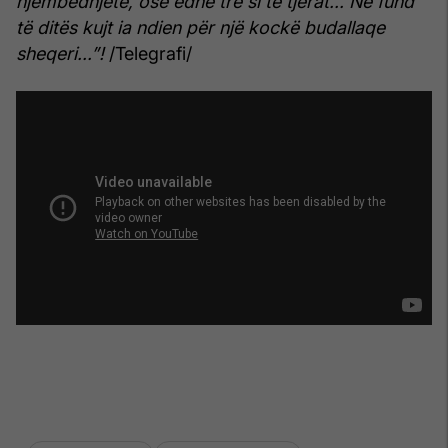
njëmbëdhjetë, ose edhe tre si të tjerat... Në fund
të ditës kujt ia ndien për një kockë budallaqe
sheqeri...”!
/Telegrafi/