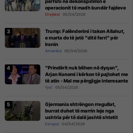
përfshi në dekonspirimin e
operacionit të madh kundër fajdeve
Drejtësi
05/04/2026
Trump: Falënderimi i takon Allahut,
e marta do të jetë "ditë ferri" për
Iranin
Amerika
05/04/2026
"Prindërit nuk blihen në dyqan",
Arjan Konomi i kërkon të pajtohet me
të atin - Mal me përgjigje interesante
Yjet
05/04/2026
Gjermania shtrëngon rregullat,
burrat duhet të marrin leje nga
ushtria për të dalë jashtë shtetit
Evropa
04/04/2026