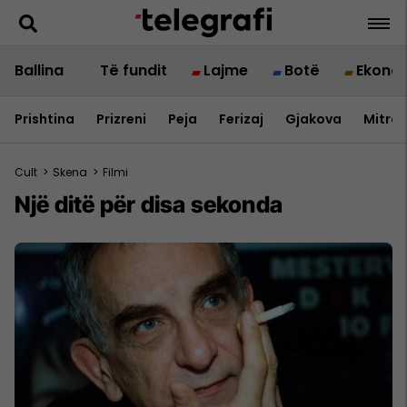
Ballina
Të fundit
Lajme
Botë
Ekono
Prishtina
Prizreni
Peja
Ferizaj
Gjakova
Mitrov
Cult
>
Skena
>
Filmi
Një ditë për disa sekonda