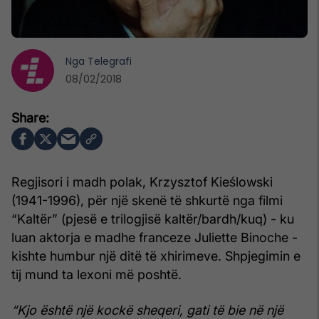
Nga
Telegrafi
08/02/2018
Regjisori i madh polak, Krzysztof Kieślowski
(1941-1996), për një skenë të shkurtë nga filmi
“Kaltër” (pjesë e trilogjisë kaltër/bardh/kuq) - ku
luan aktorja e madhe franceze Juliette Binoche -
kishte humbur një ditë të xhirimeve. Shpjegimin e
tij mund ta lexoni më poshtë.
“Kjo është një kockë sheqeri, gati të bie në një