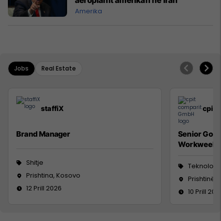
Amerika
Jobs
Real Estate
staffiX
cpit
Brand Manager
Senior Go 
Workweek
Shitje
Teknologji
Prishtina, Kosovo
Prishtinë
12 Prill 2026
10 Prill 202