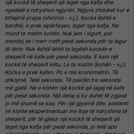
një kockë të sheqerit që laget nga kafja dhe
ngadalë e ndryshon ngjyrën. Ngjyra zhduket kur e
kthejmë prapa (xhirimin - v.j.). Kocka është e
bardhë, e prek sipërfaqen, laget nga kafja. Ne
mund ta matim kohën. Nuk jam i sigurt, por
mendoj se i merr rreth pesë sekonda për ta lagur
të tërin. Nuk është lehtë ta lagësh kockën e
sheqerit në kafe për pesë sekonda. E kam një
kockë të sheqerit këtu. Le ta matim (kohën - v.j.).
Kocka e prek kafen. Po e nisi kronometrin. Të
shkojmë. Tetë sekonda. Të paktën tre sekonda
më gjatë. Ne e kishim një kockë që lagej në kafe
për pesë sekonda. Një detaj si ky duhet të zgjasë
jo më shumë se kaq. Për një gjysmë dite, asistenti
im kishte eksperimentuar me lloje të ndryshme të
sheqerit, për të gjetur një kockë të sheqerit që
laget nga kafja për pesë sekonda, jo tetë apo