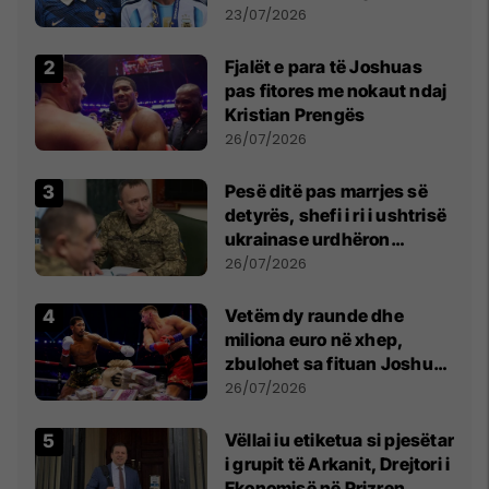
Botës, Messi mbetet i dyti
23/07/2026
Fjalët e para të Joshuas
pas fitores me nokaut ndaj
Kristian Prengës
26/07/2026
Pesë ditë pas marrjes së
detyrës, shefi i ri i ushtrisë
ukrainase urdhëron
kontroll të madh
26/07/2026
Vetëm dy raunde dhe
miliona euro në xhep,
zbulohet sa fituan Joshua
e Prenga
26/07/2026
Vëllai iu etiketua si pjesëtar
i grupit të Arkanit, Drejtori i
Ekonomisë në Prizren