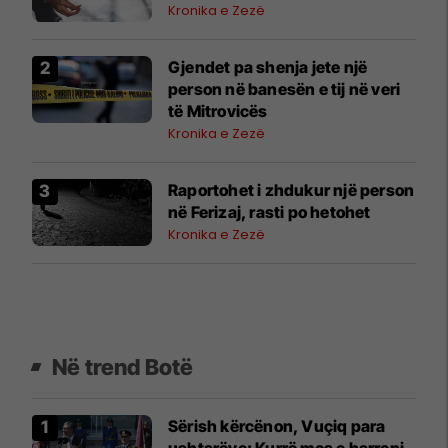
Kronika e Zezë
Gjendet pa shenja jete një
person në banesën e tij në veri
të Mitrovicës
Kronika e Zezë
Raportohet i zhdukur një person
në Ferizaj, rasti po hetohet
Kronika e Zezë
Në trend Botë
Sërish kërcënon, Vuçiq para
ushtarëve: Kurrë mos e harroni,