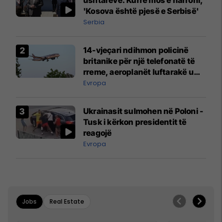
'Kosova është pjesë e Serbisë'
Serbia
14-vjeçari ndihmon policinë
britanike për një telefonatë të
rreme, aeroplanët luftarakë u
ngritën në ajër për të
Evropa
interceptuar fluturaken e Qatar
Airways që po shkonte drejt
Ukrainasit sulmohen në Poloni -
Mançesterit
Tusk i kërkon presidentit të
reagojë
Evropa
Jobs
Real Estate