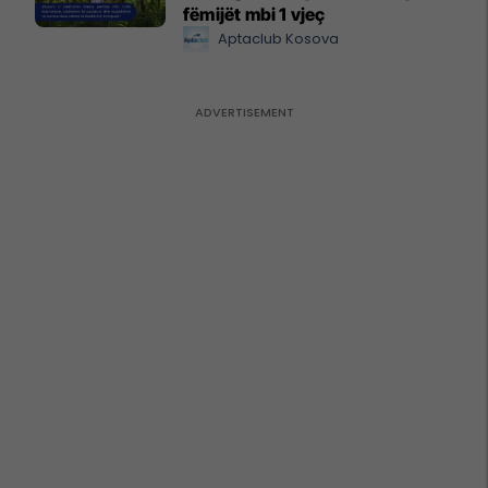
fëmijët mbi 1 vjeç
Aptaclub Kosova