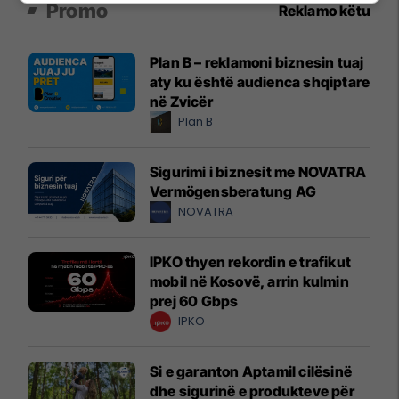
Promo
Reklamo këtu
Plan B – reklamoni biznesin tuaj
aty ku është audienca shqiptare
në Zvicër
Plan B
Sigurimi i biznesit me NOVATRA
Vermögensberatung AG
NOVATRA
IPKO thyen rekordin e trafikut
mobil në Kosovë, arrin kulmin
prej 60 Gbps
IPKO
Si e garanton Aptamil cilësinë
dhe sigurinë e produkteve për