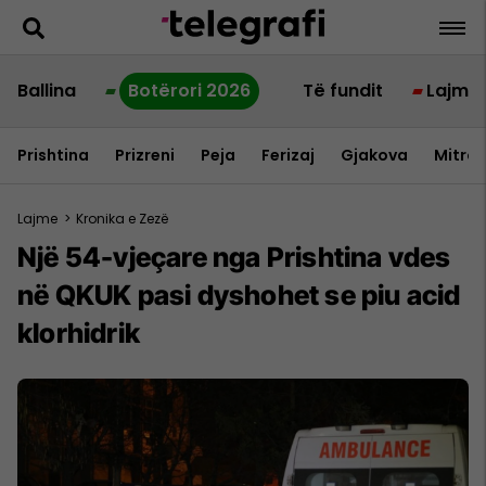
Ballina
Botërori 2026
Të fundit
Lajme
Prishtina
Prizreni
Peja
Ferizaj
Gjakova
Mitrov
Lajme
>
Kronika e Zezë
Një 54-vjeçare nga Prishtina vdes
në QKUK pasi dyshohet se piu acid
klorhidrik