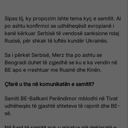
Sipas tij, ky propozim ishte tema kyç e samitit. Ai
po ashtu konfirmoi se udhëheqësit evropianë i
kanë kërkuar Serbisë të vendosë sanksione ndaj
Rusisë, për shkak të luftës kundër Ukrainës.
Sa i përket Serbisë, Merz tha po ashtu se
Beogradi duhet të zgjedhë se ku e ka vendin në
BE apo e rreshtuar me Rusinë dhe Kinën.
Çfarë u tha në komunikatën e samitit?
Samiti BE-Ballkani Perëndimor mblodhi në Tivat
udhëheqës të gjashtë shteteve të rajonit dhe BE-
së.
Në fund të samitit nuk u miratua një deklaratë e