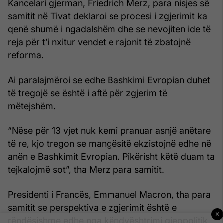
Kancelari gjerman, Friedrich Merz, para nisjes së
samitit në Tivat deklaroi se procesi i zgjerimit ka
qenë shumë i ngadalshëm dhe se nevojiten ide të
reja për t’i nxitur vendet e rajonit të zbatojnë
reforma.
Ai paralajmëroi se edhe Bashkimi Evropian duhet
të tregojë se është i aftë për zgjerim të
mëtejshëm.
“Nëse për 13 vjet nuk kemi pranuar asnjë anëtare
të re, kjo tregon se mangësitë ekzistojnë edhe në
anën e Bashkimit Evropian. Pikërisht këtë duam ta
tejkalojmë sot”, tha Merz para samitit.
Presidenti i Francës, Emmanuel Macron, tha para
samitit se perspektiva e zgjerimit është e
×
rëndësishme edhe nga këndvështrimi gjeopolitik,