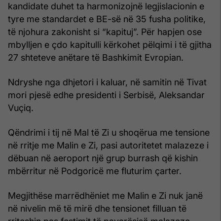
kandidate duhet ta harmonizojnë legjislacionin e
tyre me standardet e BE-së në 35 fusha politike,
të njohura zakonisht si “kapituj”. Për hapjen ose
mbylljen e çdo kapitulli kërkohet pëlqimi i të gjitha
27 shteteve anëtare të Bashkimit Evropian.
Ndryshe nga dhjetori i kaluar, në samitin në Tivat
mori pjesë edhe presidenti i Serbisë, Aleksandar
Vuçiq.
Qëndrimi i tij në Mal të Zi u shoqërua me tensione
në rritje me Malin e Zi, pasi autoritetet malazeze i
dëbuan në aeroport një grup burrash që kishin
mbërritur në Podgoricë me fluturim çarter.
Megjithëse marrëdhëniet me Malin e Zi nuk janë
në nivelin më të mirë dhe tensionet filluan të