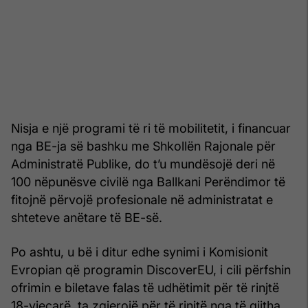
Nisja e një programi të ri të mobilitetit, i financuar
nga BE-ja së bashku me Shkollën Rajonale për
Administratë Publike, do t’u mundësojë deri në
100 nëpunësve civilë nga Ballkani Perëndimor të
fitojnë përvojë profesionale në administratat e
shteteve anëtare të BE-së.
Po ashtu, u bë i ditur edhe synimi i Komisionit
Evropian që programin DiscoverEU, i cili përfshin
ofrimin e biletave falas të udhëtimit për të rinjtë
18-vjeçarë, ta zgjerojë për të rinjtë nga të gjitha