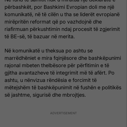
përbashkët, por Bashkimi Evropian doli me një
komunikatë, në të cilën u tha se liderët evropianë
mirëpritën reformat që po vazhdojnë dhe
riafirmuan përkushtimin ndaj procesit të zgjerimit
të BE-së, të bazuar në merita.
Në komunikatë u theksua po ashtu se
marrëdhëniet e mira fqinjësore dhe bashkëpunimi
rajonal mbeten thelbësore për përfitimin e të
gjitha avantazheve të integrimit më të afërt. Po
ashtu, u nënvizua rëndësia e forcimit të
mëtejshëm të bashkëpunimit në fushën e politikës
së jashtme, sigurisë dhe mbrojtjes.