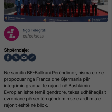
Nga
Telegrafi
05/06/2026
Në samitin BE-Ballkani Perëndimor, nisma e re e
propozuar nga Franca dhe Gjermania për
integrimin gradual të rajonit në Bashkimin
Evropian ishte temë qendrore, teksa udhëheqësit
evropianë përsëritën qëndrimin se e ardhmja e
rajonit është në bllok.