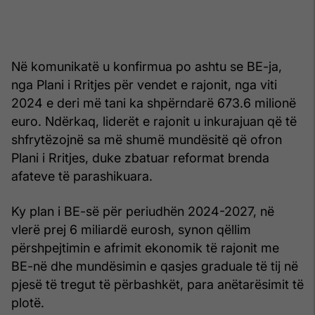
Në komunikatë u konfirmua po ashtu se BE-ja,
nga Plani i Rritjes për vendet e rajonit, nga viti
2024 e deri më tani ka shpërndarë 673.6 milionë
euro. Ndërkaq, liderët e rajonit u inkurajuan që të
shfrytëzojnë sa më shumë mundësitë që ofron
Plani i Rritjes, duke zbatuar reformat brenda
afateve të parashikuara.
Ky plan i BE-së për periudhën 2024-2027, në
vlerë prej 6 miliardë eurosh, synon qëllim
përshpejtimin e afrimit ekonomik të rajonit me
BE-në dhe mundësimin e qasjes graduale të tij në
pjesë të tregut të përbashkët, para anëtarësimit të
plotë.