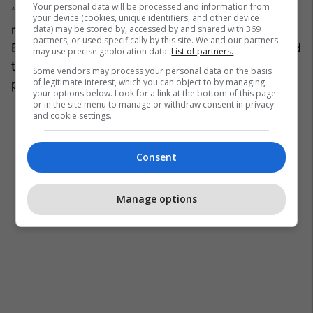
Your personal data will be processed and information from
“Ne jemi absolutisht për këtë. Kjo do ta ndryshojë
your device (cookies, unique identifiers, and other device
ritmin dhe energjinë e anëtarësimit në Bashkimin
data) may be stored by, accessed by and shared with 369
partners, or used specifically by this site. We and our partners
Evropian. Kjo do të thotë se, kur bëni diçka, mund
may use precise geolocation data.
List of partners.
të uleni në tryezë,” tha Vuçiq për gazetarët pas
Some vendors may process your personal data on the basis
of legitimate interest, which you can object to by managing
përfundimit të samitit në Tivat.
your options below. Look for a link at the bottom of this page
or in the site menu to manage or withdraw consent in privacy
and cookie settings.
Consent
Manage options