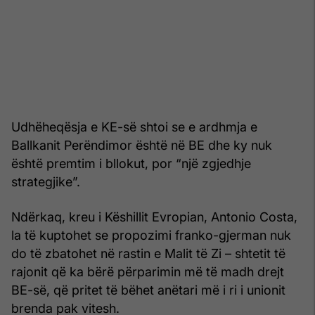
Udhëheqësja e KE-së shtoi se e ardhmja e
Ballkanit Perëndimor është në BE dhe ky nuk
është premtim i bllokut, por “një zgjedhje
strategjike”.
Ndërkaq, kreu i Këshillit Evropian, Antonio Costa,
la të kuptohet se propozimi franko-gjerman nuk
do të zbatohet në rastin e Malit të Zi – shtetit të
rajonit që ka bërë përparimin më të madh drejt
BE-së, që pritet të bëhet anëtari më i ri i unionit
brenda pak vitesh.