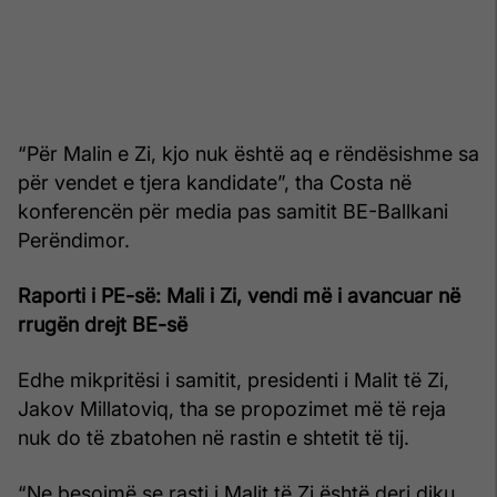
“Për Malin e Zi, kjo nuk është aq e rëndësishme sa
për vendet e tjera kandidate”, tha Costa në
konferencën për media pas samitit BE-Ballkani
Perëndimor.
Raporti i PE-së: Mali i Zi, vendi më i avancuar në
rrugën drejt BE-së
Edhe mikpritësi i samitit, presidenti i Malit të Zi,
Jakov Millatoviq, tha se propozimet më të reja
nuk do të zbatohen në rastin e shtetit të tij.
“Ne besojmë se rasti i Malit të Zi është deri diku