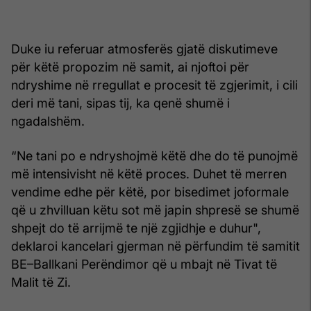
Duke iu referuar atmosferës gjatë diskutimeve
për këtë propozim në samit, ai njoftoi për
ndryshime në rregullat e procesit të zgjerimit, i cili
deri më tani, sipas tij, ka qenë shumë i
ngadalshëm.
“Ne tani po e ndryshojmë këtë dhe do të punojmë
më intensivisht në këtë proces. Duhet të merren
vendime edhe për këtë, por bisedimet joformale
që u zhvilluan këtu sot më japin shpresë se shumë
shpejt do të arrijmë te një zgjidhje e duhur",
deklaroi kancelari gjerman në përfundim të samitit
BE–Ballkani Perëndimor që u mbajt në Tivat të
Malit të Zi.