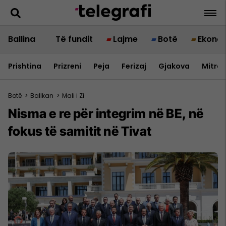
Ballina
Të fundit
Lajme
Botë
Ekono
Prishtina
Prizreni
Peja
Ferizaj
Gjakova
Mitrov
Botë
>
Ballkan
>
Mali i Zi
Nisma e re për integrim në BE, në
fokus të samitit në Tivat