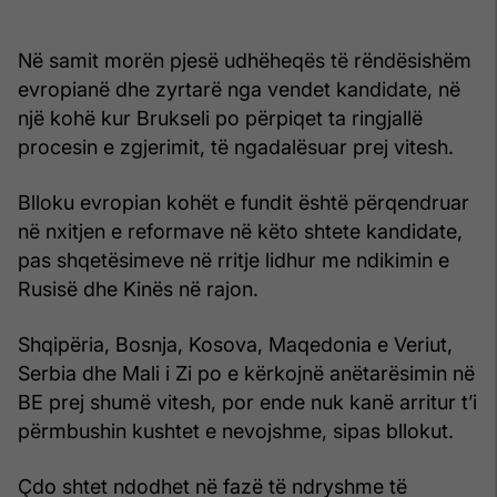
Në samit morën pjesë udhëheqës të rëndësishëm
evropianë dhe zyrtarë nga vendet kandidate, në
një kohë kur Brukseli po përpiqet ta ringjallë
procesin e zgjerimit, të ngadalësuar prej vitesh.
Blloku evropian kohët e fundit është përqendruar
në nxitjen e reformave në këto shtete kandidate,
pas shqetësimeve në rritje lidhur me ndikimin e
Rusisë dhe Kinës në rajon.
Shqipëria, Bosnja, Kosova, Maqedonia e Veriut,
Serbia dhe Mali i Zi po e kërkojnë anëtarësimin në
BE prej shumë vitesh, por ende nuk kanë arritur t’i
përmbushin kushtet e nevojshme, sipas bllokut.
Çdo shtet ndodhet në fazë të ndryshme të