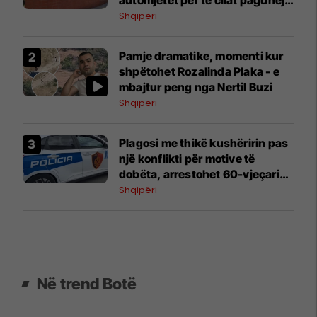
automjetet për të cilat paguhej
dhe tentonte t’i shesë ato
Shqipëri
Pamje dramatike, momenti kur
shpëtohet Rozalinda Plaka - e
mbajtur peng nga Nertil Buzi
Shqipëri
Plagosi me thikë kushëririn pas
një konflikti për motive të
dobëta, arrestohet 60-vjeçari
në Lushnje
Shqipëri
Në trend Botë