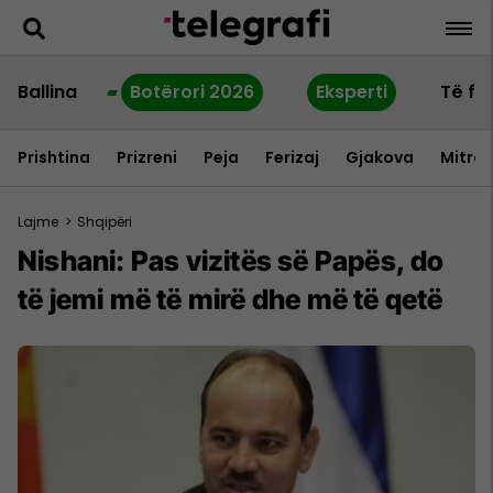
Ballina
Botërori 2026
Eksperti
Të fu
Prishtina
Prizreni
Peja
Ferizaj
Gjakova
Mitrov
Lajme
>
Shqipëri
Nishani: Pas vizitës së Papës, do
të jemi më të mirë dhe më të qetë