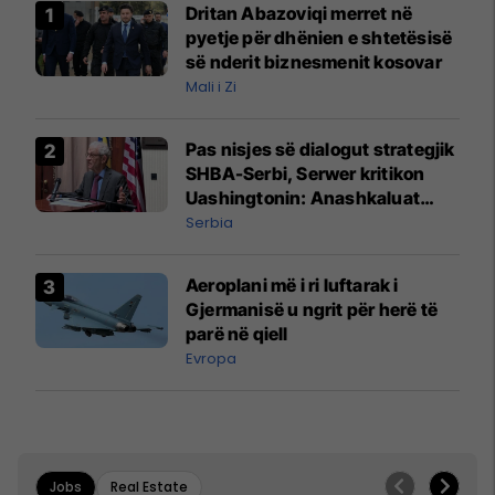
Dritan Abazoviqi merret në
pyetje për dhënien e shtetësisë
së nderit biznesmenit kosovar
Mali i Zi
Pas nisjes së dialogut strategjik
SHBA-Serbi, Serwer kritikon
Uashingtonin: Anashkaluat
Banjskën, sulmin ndaj KFOR-it
Serbia
dhe rrëmbimin e Policëve të
Kosovës
Aeroplani më i ri luftarak i
Gjermanisë u ngrit për herë të
parë në qiell
Evropa
Jobs
Real Estate