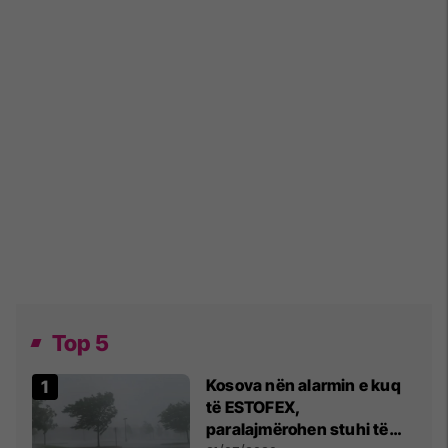
Top 5
Kosova nën alarmin e kuq
të ESTOFEX,
paralajmërohen stuhi të