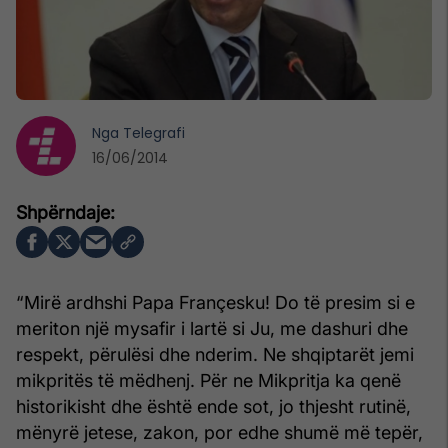
Nga
Telegrafi
16/06/2014
“Mirë ardhshi Papa Françesku! Do të presim si e
meriton një mysafir i lartë si Ju, me dashuri dhe
respekt, përulësi dhe nderim. Ne shqiptarët jemi
mikpritës të mëdhenj. Për ne Mikpritja ka qenë
historikisht dhe është ende sot, jo thjesht rutinë,
mënyrë jetese, zakon, por edhe shumë më tepër,