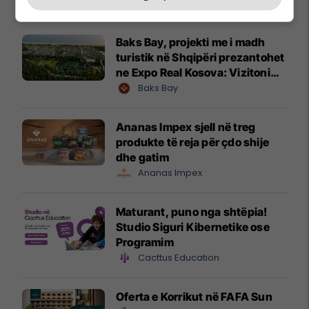
Promo
Reklamo këtu
Baks Bay, projekti me i madh
turistik në Shqipëri prezantohet
ne Expo Real Kosova: Vizitoni
shtandin dhe zbuloni
Baks Bay
mundësitë e investimit
Ananas Impex sjell në treg
produkte të reja për çdo shije
dhe gatim
Ananas Impex
Maturant, puno nga shtëpia!
Studio Siguri Kibernetike ose
Programim
Cacttus Education
Oferta e Korrikut në FAFA Sun