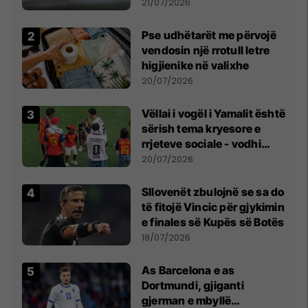
fuqishme me breshër dhe
21/07/2026
erëra të forta
Pse udhëtarët me përvojë
vendosin një rrotull letre
higjienike në valixhe
20/07/2026
Vëllai i vogël i Yamalit është
sërish tema kryesore e
rrjeteve sociale - vodhi
vëmendjen pas finales së
20/07/2026
Kupës së Botës
Sllovenët zbulojnë se sa do
të fitojë Vincic për gjykimin
e finales së Kupës së Botës
18/07/2026
As Barcelona e as
Dortmundi, gjiganti
gjerman e mbyllë