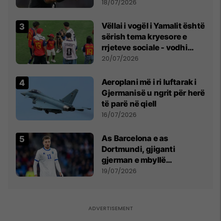
18/07/2026
Vëllai i vogël i Yamalit është
sërish tema kryesore e
rrjeteve sociale - vodhi
vëmendjen pas finales së
20/07/2026
Kupës së Botës
Aeroplani më i ri luftarak i
Gjermanisë u ngrit për herë
të parë në qiell
16/07/2026
As Barcelona e as
Dortmundi, gjiganti
gjerman e mbyllë
marrëveshjen për Fisnik
19/07/2026
Asllanin