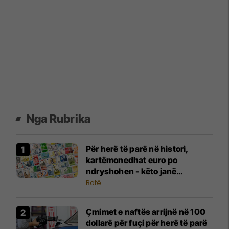
Nga Rubrika
Për herë të parë në histori,
kartëmonedhat euro po
ndryshohen - këto janë
propozimet
Botë
Çmimet e naftës arrijnë në 100
dollarë për fuçi për herë të parë