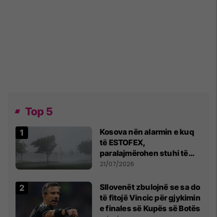
Top 5
Kosova nën alarmin e kuq
të ESTOFEX,
paralajmërohen stuhi të
fuqishme me breshër dhe
21/07/2026
erëra të forta
Sllovenët zbulojnë se sa do
të fitojë Vincic për gjykimin
e finales së Kupës së Botës