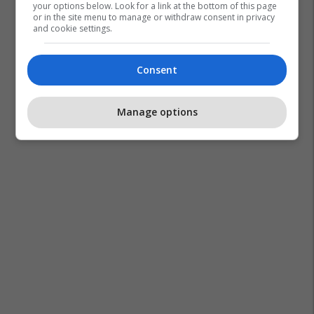
your options below. Look for a link at the bottom of this page
or in the site menu to manage or withdraw consent in privacy
and cookie settings.
Consent
Greva
Trenat
Britania E Madhe
Manage options