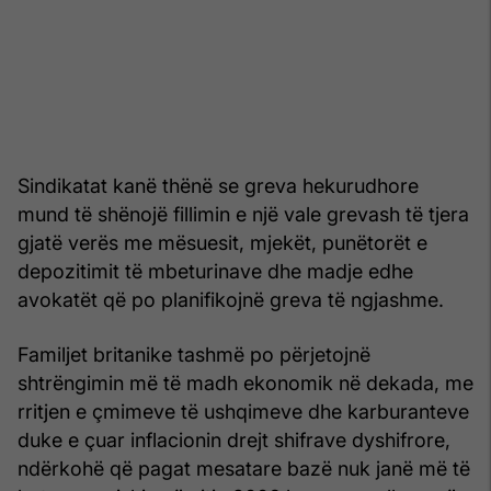
Sindikatat kanë thënë se greva hekurudhore
mund të shënojë fillimin e një vale grevash të tjera
gjatë verës me mësuesit, mjekët, punëtorët e
depozitimit të mbeturinave dhe madje edhe
avokatët që po planifikojnë greva të ngjashme.
Familjet britanike tashmë po përjetojnë
shtrëngimin më të madh ekonomik në dekada, me
rritjen e çmimeve të ushqimeve dhe karburanteve
duke e çuar inflacionin drejt shifrave dyshifrore,
ndërkohë që pagat mesatare bazë nuk janë më të