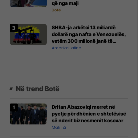
që nga maji
Botë
SHBA-ja arkëtoi 13 miliardë
dollarë nga nafta e Venezuelës,
vetëm 300 milionë janë të
deklaruara
Amerika Latine
Në trend Botë
Dritan Abazoviqi merret në
pyetje për dhënien e shtetësisë
së nderit biznesmenit kosovar
Mali i Zi