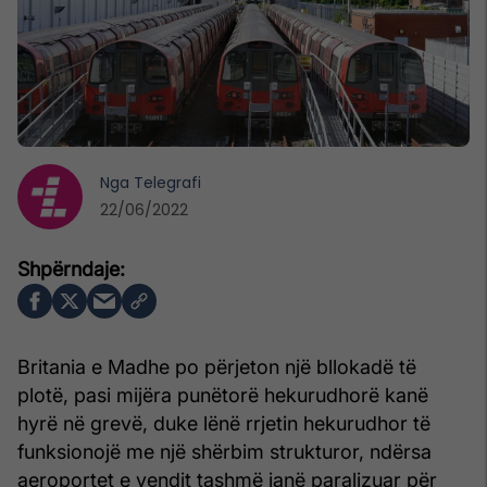
Nga
Telegrafi
22/06/2022
Britania e Madhe po përjeton një bllokadë të
plotë, pasi mijëra punëtorë hekurudhorë kanë
hyrë në grevë, duke lënë rrjetin hekurudhor të
funksionojë me një shërbim strukturor, ndërsa
aeroportet e vendit tashmë janë paralizuar për