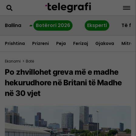
Ballina
Botërori 2026
Eksperti
Të fu
Prishtina
Prizreni
Peja
Ferizaj
Gjakova
Mitrov
Ekonomi
>
Botë
Po zhvillohet greva më e madhe
hekurudhore në Britani të Madhe
në 30 vjet