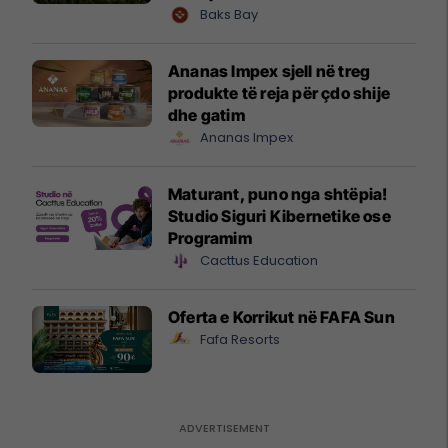
shtandin dhe zbuloni
Baks Bay
mundësitë e investimit
Ananas Impex sjell në treg
produkte të reja për çdo shije
dhe gatim
Ananas Impex
Maturant, puno nga shtëpia!
Studio Siguri Kibernetike ose
Programim
Cacttus Education
Oferta e Korrikut në FAFA Sun
Fafa Resorts