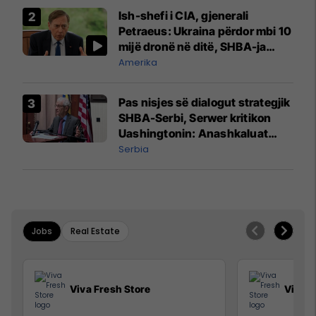
Ish-shefi i CIA, gjenerali
Petraeus: Ukraina përdor mbi 10
mijë dronë në ditë, SHBA-ja
mbetet shumë prapa në
Amerika
prodhim
Pas nisjes së dialogut strategjik
SHBA-Serbi, Serwer kritikon
Uashingtonin: Anashkaluat
Banjskën, sulmin ndaj KFOR-it
Serbia
dhe rrëmbimin e Policëve të
Kosovës
Jobs
Real Estate
Viva Fresh Store
Viva F