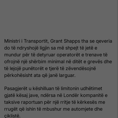
Ministri i Transportit, Grant Shapps tha se qeveria
do të ndryshojë ligjin sa më shpejt të jetë e
mundur për të detyruar operatorët e trenave të
ofrojnë një shërbim minimal në ditët e grevës dhe
të lejojë punëtorët e tjerë të zëvendësojnë
përkohësisht ata që janë larguar.
Pasagjerët u këshilluan të limitonin udhëtimet
gjatë kësaj jave, ndërsa në Londër kompanitë e
taksive raportuan për një rritje të kërkesës me
rrugët që ishin të mbushur me automjete dhe
çiklistë.