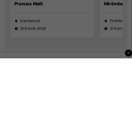
Pranues Malli
Mirëmbajtës
Kamenicë
Prishtinë
31 Korrik 2026
31 Korrik 20
×