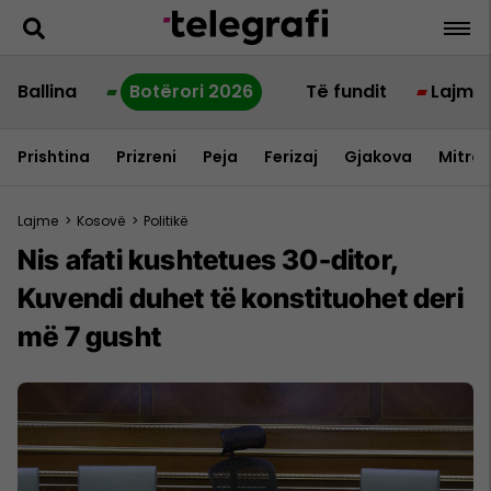
Ballina
Botërori 2026
Të fundit
Lajme
Prishtina
Prizreni
Peja
Ferizaj
Gjakova
Mitrov
Lajme
>
Kosovë
>
Politikë
Nis afati kushtetues 30-ditor,
Kuvendi duhet të konstituohet deri
më 7 gusht