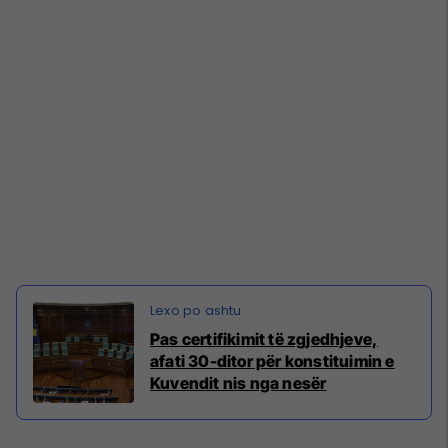
Pas certifikimit të zgjedhjeve,
afati 30-ditor për konstituimin e
Kuvendit nis nga nesër