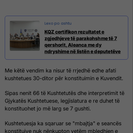
KQZ certifikon rezultatet e
zgjedhjeve të parakohshme të 7
qershorit, Aleanca me dy
ndryshime në listën e deputetëve
Me këtë vendim ka nisur të rrjedhë edhe afati
kushtetues 30-ditor për konstituimin e Kuvendit.
Sipas nenit 66 të Kushtetutës dhe interpretimit të
Gjykatës Kushtetuese, legjislatura e re duhet të
konstituohet jo më larg se 7 gushti.
Kushtetuesja ka sqaruar se "mbajtja" e seancës
konstituive nuk nënkupton vetëm mbledhjen e