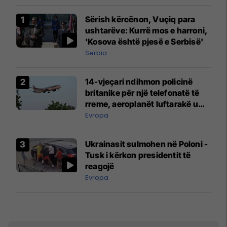
Sërish kërcënon, Vuçiq para
ushtarëve: Kurrë mos e harroni,
'Kosova është pjesë e Serbisë'
Serbia
14-vjeçari ndihmon policinë
britanike për një telefonatë të
rreme, aeroplanët luftarakë u
ngritën në ajër për të
Evropa
interceptuar fluturaken e Qatar
Airways që po shkonte drejt
Ukrainasit sulmohen në Poloni -
Mançesterit
Tusk i kërkon presidentit të
reagojë
Evropa