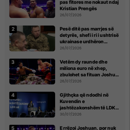
pas fitores me nokaut ndaj
Kristian Prengës
26/07/2026
Pesë ditë pas marrjes së
detyrës, shefi i ri i ushtrisë
ukrainase urdhëron
kontroll të madh
26/07/2026
Vetëm dy raunde dhe
miliona euro në xhep,
zbulohet sa fituan Joshua
e Prenga
26/07/2026
Gjithçka që ndodhi në
Kuvendin e
jashtëzakonshëm të LDK-
së
30/07/2026
E rrëzoi Joshuan, por nuk