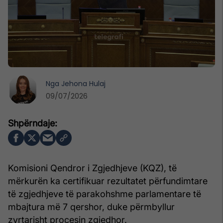
Nga
Jehona Hulaj
09/07/2026
Komisioni Qendror i Zgjedhjeve (KQZ), të
mërkurën ka certifikuar rezultatet përfundimtare
të zgjedhjeve të parakohshme parlamentare të
mbajtura më 7 qershor, duke përmbyllur
zyrtarisht procesin zgjedhor.