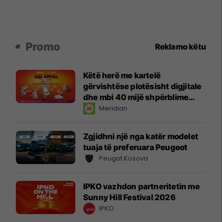
Promo
Reklamo këtu
Këtë herë me kartelë
gërvishtëse plotësisht digjitale
dhe mbi 40 mijë shpërblime
instant!
Meridian
Zgjidhni një nga katër modelet
tuaja të preferuara Peugeot
Peugot Kosova
IPKO vazhdon partneritetin me
Sunny Hill Festival 2026
IPKO