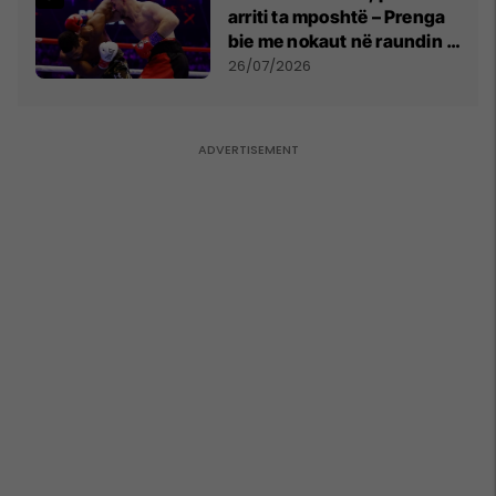
arriti ta mposhtë – Prenga
bie me nokaut në raundin e
dytë
26/07/2026