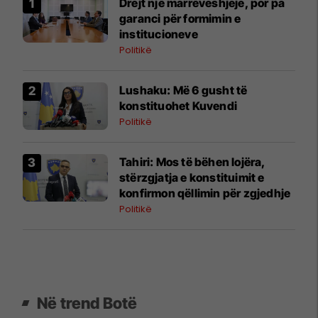
Drejt një marrëveshjeje, por pa
garanci për formimin e
institucioneve
Politikë
​Lushaku: Më 6 gusht të
konstituohet Kuvendi
Politikë
​Tahiri: Mos të bëhen lojëra,
stërzgjatja e konstituimit e
konfirmon qëllimin për zgjedhje
Politikë
Në trend Botë