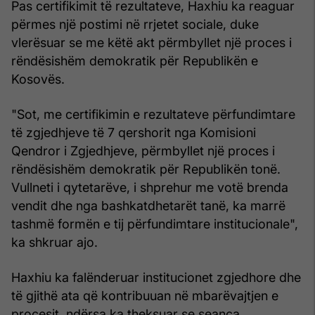
Pas certifikimit të rezultateve, Haxhiu ka reaguar
përmes një postimi në rrjetet sociale, duke
vlerësuar se me këtë akt përmbyllet një proces i
rëndësishëm demokratik për Republikën e
Kosovës.
"Sot, me certifikimin e rezultateve përfundimtare
të zgjedhjeve të 7 qershorit nga Komisioni
Qendror i Zgjedhjeve, përmbyllet një proces i
rëndësishëm demokratik për Republikën tonë.
Vullneti i qytetarëve, i shprehur me votë brenda
vendit dhe nga bashkatdhetarët tanë, ka marrë
tashmë formën e tij përfundimtare institucionale",
ka shkruar ajo.
Haxhiu ka falënderuar institucionet zgjedhore dhe
të gjithë ata që kontribuuan në mbarëvajtjen e
procesit, ndërsa ka theksuar se seanca