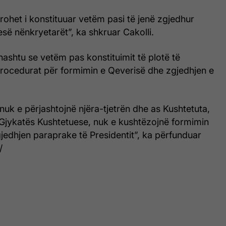
ohet i konstituuar vetëm pasi të jenë zgjedhur
esë nënkryetarët”, ka shkruar Cakolli.
thashtu se vetëm pas konstituimit të plotë të
rocedurat për formimin e Qeverisë dhe zgjedhjen e
uk e përjashtojnë njëra-tjetrën dhe as Kushtetuta,
 Gjykatës Kushtetuese, nuk e kushtëzojnë formimin
jedhjen paraprake të Presidentit”, ka përfunduar
/