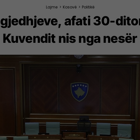
Lajme
>
Kosovë
>
Politikë
zgjedhjeve, afati 30-dit
Kuvendit nis nga nesër