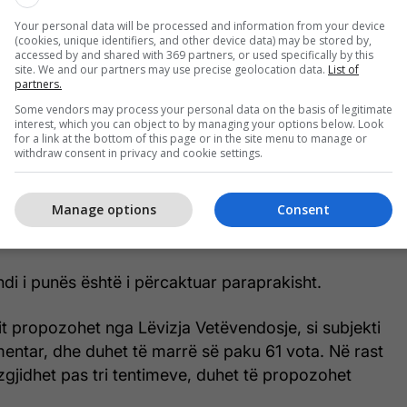
rgatitor me kryetarët e 15 subjekteve politike që
Your personal data will be processed and information from your device
 në Kuvend.
(cookies, unique identifiers, and other device data) may be stored by,
accessed by and shared with 369 partners, or used specifically by this
site. We and our partners may use precise geolocation data.
List of
ahet jo më vonë se pesë ditë para seancës
partners.
hërben për përgatitjen e rendit të ditës dhe caktimin
Some vendors may process your personal data on the basis of legitimate
ë ulen deputetët në sallë, sipas subjekteve
interest, which you can object to by managing your options below. Look
for a link at the bottom of this page or in the site menu to manage or
uar Cakolli.
withdraw consent in privacy and cookie settings.
ve, deri në zgjedhjen e kryetarit të Kuvendit, do ta
Manage options
Consent
 më i vjetër, Avni Dehari nga LVV, i ndihmuar nga
e, Fatma Taçi nga KDTP.
endi i punës është i përcaktuar paraprakisht.
it propozohet nga Lëvizja Vetëvendosje, si subjekti
entar, dhe duhet të marrë së paku 61 vota. Në rast
zgjidhet pas tri tentimeve, duhet të propozohet