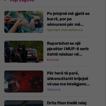
Po jetojmë më gjatë se
kurrë, por po
sëmuremi për më
shumë vite
Gjendjet shëndetësore
Raportohet se një
pjesëtar i MUP-it serb
është ndaluar në
Jarinë
Kosovë
Për herë të parë,
shkencëtarët krijojnë
viruse me inteligjencë
artificiale
Shkencë
Drita fiton thellë ndaj