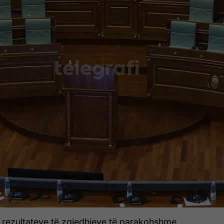
të rezultateve të zgjedhjeve të parakohshme