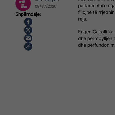
Nga
Telegrafi
parlamentare nga
08/07/2026
fillojnë të rrjedh
reja.
Eugen Cakolli ka 
dhe përmbylljen e
dhe përfundon m