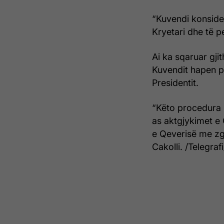
“Kuvendi konsider
Kryetari dhe të p
Ai ka sqaruar gji
Kuvendit hapen p
Presidentit.
“Këto procedura n
as aktgjykimet e
e Qeverisë me zg
Cakolli. /Telegrafi