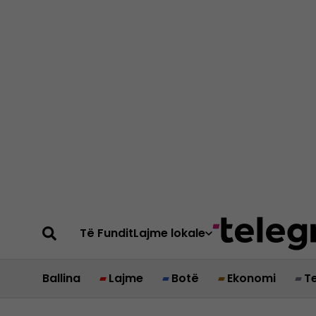
Të Fundit
Lajme lokale
Ballina
Lajme
Botë
Ekonomi
T