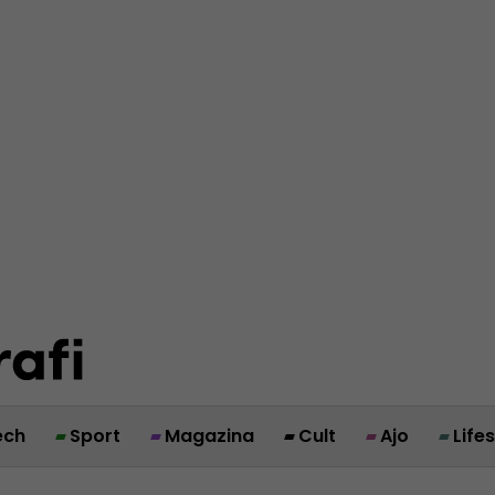
ech
Sport
Magazina
Cult
Ajo
Life