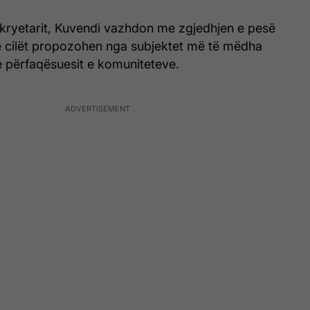
 kryetarit, Kuvendi vazhdon me zgjedhjen e pesë
ë cilët propozohen nga subjektet më të mëdha
 përfaqësuesit e komuniteteve.