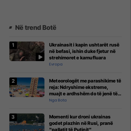
Në trend Botë
Ukrainasit i kapin ushtarët rusë
në befasi, ishin duke fjetur në
strehimoret e kamufluara
Evropa
Meteorologët me parashikime të
reja: Ndryshime ekstreme,
muajt e ardhshëm do të jenë të
pazakontë
Nga Bota
Momenti kur droni ukrainas
godet plazhin në Rusi, pranë
"pallatit të Putinit"