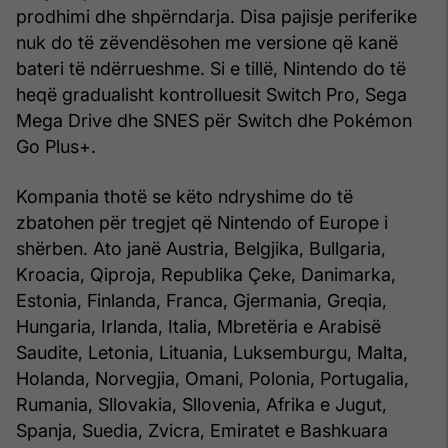
prodhimi dhe shpërndarja. Disa pajisje periferike
nuk do të zëvendësohen me versione që kanë
bateri të ndërrueshme. Si e tillë, Nintendo do të
heqë gradualisht kontrolluesit Switch Pro, Sega
Mega Drive dhe SNES për Switch dhe Pokémon
Go Plus+.
Kompania thotë se këto ndryshime do të
zbatohen për tregjet që Nintendo of Europe i
shërben. Ato janë Austria, Belgjika, Bullgaria,
Kroacia, Qiproja, Republika Çeke, Danimarka,
Estonia, Finlanda, Franca, Gjermania, Greqia,
Hungaria, Irlanda, Italia, Mbretëria e Arabisë
Saudite, Letonia, Lituania, Luksemburgu, Malta,
Holanda, Norvegjia, Omani, Polonia, Portugalia,
Rumania, Sllovakia, Sllovenia, Afrika e Jugut,
Spanja, Suedia, Zvicra, Emiratet e Bashkuara