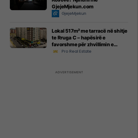
GjejeMjekun.com
GjejeMjekun
Lokal 517m² me tarracë në shitje
te Rruga C – hapësirë e
favorshme për zhvillimin e
biznesit #15796
Pro Real Estate