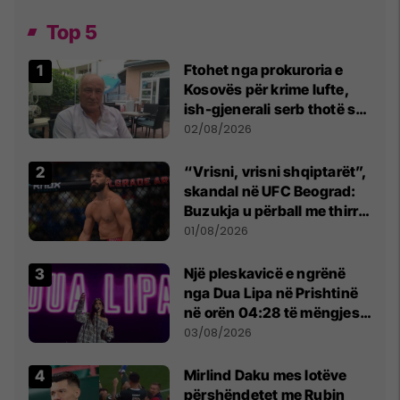
Top 5
Ftohet nga prokuroria e
Kosovës për krime lufte,
ish-gjenerali serb thotë se
dikush e tradhtoi në
02/08/2026
Beograd
“Vrisni, vrisni shqiptarët”,
skandal në UFC Beograd:
Buzukja u përball me thirrje
anti-shqiptare nga
01/08/2026
tribunat
Një pleskavicë e ngrënë
nga Dua Lipa në Prishtinë
në orën 04:28 të mëngjesit
- dhe bota digjitale serbe
03/08/2026
shpall gjendjen e luftës
Mirlind Daku mes lotëve
përshëndetet me Rubin