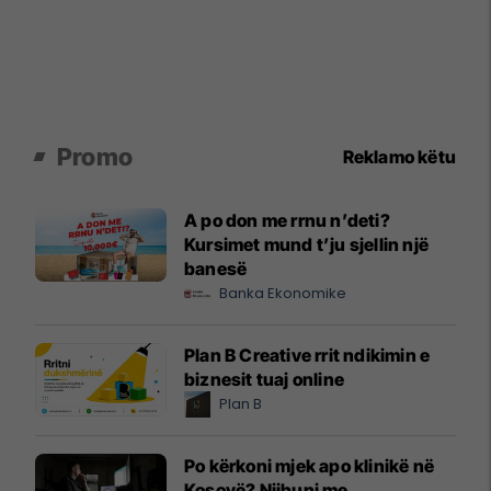
Promo
Reklamo këtu
A po don me rrnu n’deti?
Kursimet mund t’ju sjellin një
banesë
Banka Ekonomike
Plan B Creative rrit ndikimin e
biznesit tuaj online
Plan B
Po kërkoni mjek apo klinikë në
Kosovë? Njihuni me