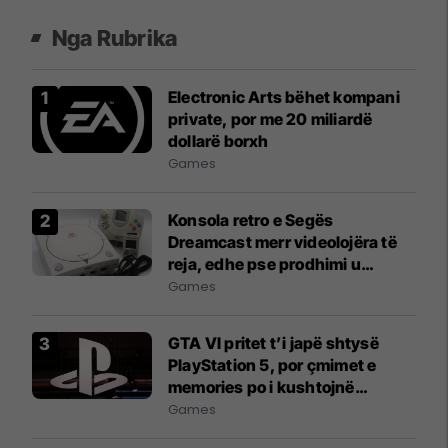
Nga Rubrika
Electronic Arts bëhet kompani
private, por me 20 miliardë
dollarë borxh
Games
Konsola retro e Segës
Dreamcast merr videolojëra të
reja, edhe pse prodhimi u
ndërpre 25 vjet më parë
Games
GTA VI pritet t’i japë shtysë
PlayStation 5, por çmimet e
memories po i kushtojnë
shtrenjtë Sonyt
Games