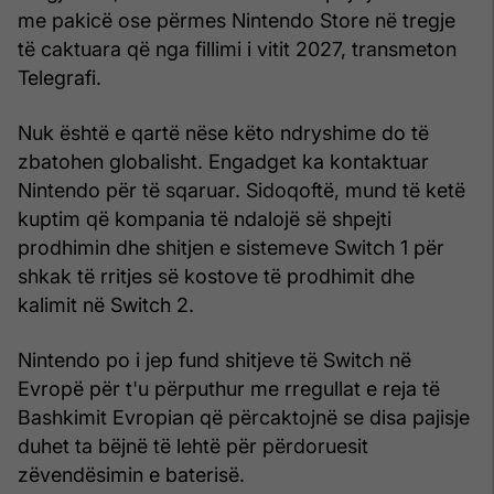
me pakicë ose përmes Nintendo Store në tregje
të caktuara që nga fillimi i vitit 2027, transmeton
Telegrafi.
Nuk është e qartë nëse këto ndryshime do të
zbatohen globalisht. Engadget ka kontaktuar
Nintendo për të sqaruar. Sidoqoftë, mund të ketë
kuptim që kompania të ndalojë së shpejti
prodhimin dhe shitjen e sistemeve Switch 1 për
shkak të rritjes së kostove të prodhimit dhe
kalimit në Switch 2.
Nintendo po i jep fund shitjeve të Switch në
Evropë për t'u përputhur me rregullat e reja të
Bashkimit Evropian që përcaktojnë se disa pajisje
duhet ta bëjnë të lehtë për përdoruesit
zëvendësimin e baterisë.