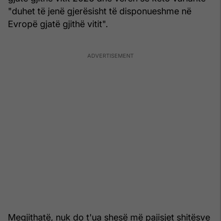
"duhet të jenë gjerësisht të disponueshme në
Evropë gjatë gjithë vitit".
Megjithatë, nuk do t'ua shesë më pajisjet shitësve