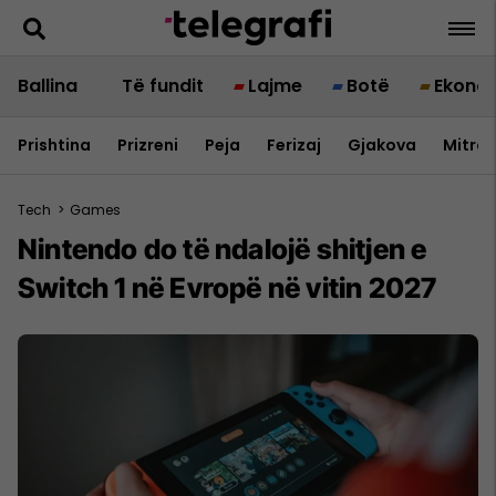
Ballina
Të fundit
Lajme
Botë
Ekono
Prishtina
Prizreni
Peja
Ferizaj
Gjakova
Mitrov
Tech
>
Games
Nintendo do të ndalojë shitjen e
Switch 1 në Evropë në vitin 2027