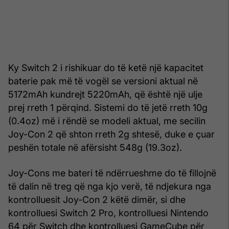
Ky Switch 2 i rishikuar do të ketë një kapacitet
baterie pak më të vogël se versioni aktual në
5172mAh kundrejt 5220mAh, që është një ulje
prej rreth 1 përqind. Sistemi do të jetë rreth 10g
(0.4oz) më i rëndë se modeli aktual, me secilin
Joy-Con 2 që shton rreth 2g shtesë, duke e çuar
peshën totale në afërsisht 548g (19.3oz).
Joy-Cons me bateri të ndërrueshme do të fillojnë
të dalin në treg që nga kjo verë, të ndjekura nga
kontrolluesit Joy-Con 2 këtë dimër, si dhe
kontrolluesi Switch 2 Pro, kontrolluesi Nintendo
64 për Switch dhe kontrolluesi GameCube për