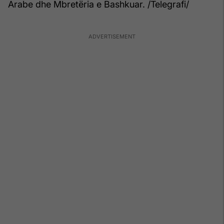
Arabe dhe Mbretëria e Bashkuar. /Telegrafi/