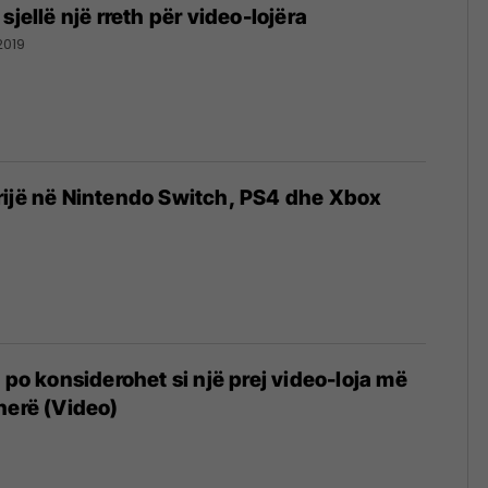
sjellë një rreth për video-lojëra
2019
rijë në Nintendo Switch, PS4 dhe Xbox
 po konsiderohet si një prej video-loja më
herë (Video)