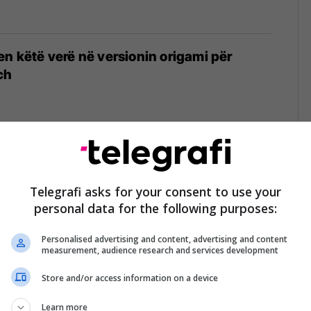
en këtë verë në versionin origami për
ch
gjeron që Nintendo Switch Pro i ri, mund të
m e sipër
Telegrafi asks for your consent to use your
personal data for the following purposes:
Personalised advertising and content, advertising and content
measurement, audience research and services development
Store and/or access information on a device
n falje klientëve që iu ka dërguar
ë vend të Nintendo Switch
Learn more