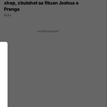
xhep, zbulohet sa fituan Joshua e
Prenga
Boks