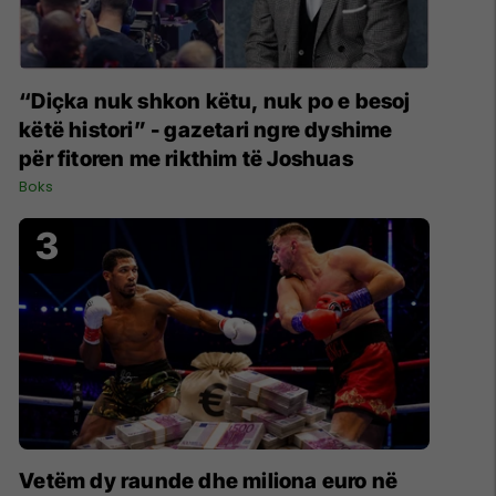
“Diçka nuk shkon këtu, nuk po e besoj
këtë histori” - gazetari ngre dyshime
për fitoren me rikthim të Joshuas
Boks
Vetëm dy raunde dhe miliona euro në