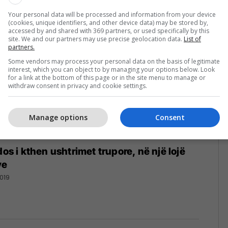
9
Your personal data will be processed and information from your device
(cookies, unique identifiers, and other device data) may be stored by,
accessed by and shared with 369 partners, or used specifically by this
site. We and our partners may use precise geolocation data.
List of
partners.
Some vendors may process your personal data on the basis of legitimate
interest, which you can object to by managing your options below. Look
for a link at the bottom of this page or in the site menu to manage or
withdraw consent in privacy and cookie settings.
Manage options
Consent
dos i kthen ushtrimet trupore, në një lojë
ve
019