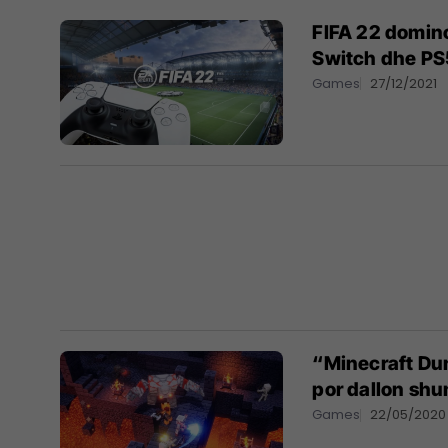
FIFA 22 domino
Switch dhe PS5
Games
27/12/2021
“Minecraft Du
por dallon shu
Games
22/05/2020