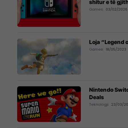
shitur e të gj
Games
03/02/2026
Loja “Legend of
Games
18/05/2023
Nintendo Switc
Deals
Teknologji
23/03/2