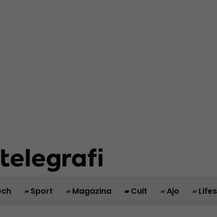
ech
Sport
Magazina
Cult
Ajo
Life