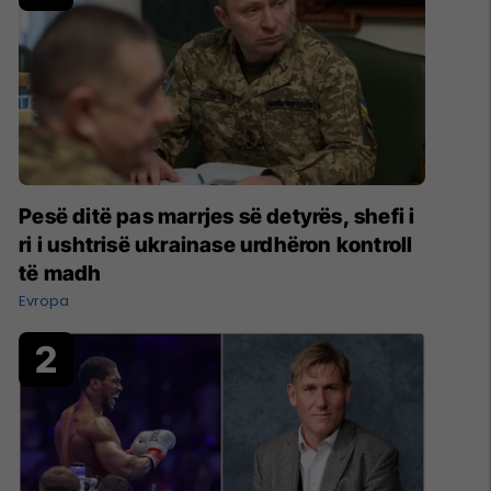
Pesë ditë pas marrjes së detyrës, shefi i
ri i ushtrisë ukrainase urdhëron kontroll
të madh
Evropa