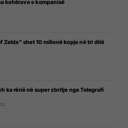
itha kohërave e kompanisë
 Zelda” shet 10 milionë kopje në tri ditë
h ka rënë në super zbritje nga Telegrafi
022