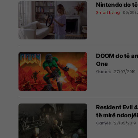
Nintendo do të 
Smart Living
09/09/
DOOM do të ar
One
Games
27/07/2019
Resident Evil 4
të mirë ndonjë
Games
27/05/2019