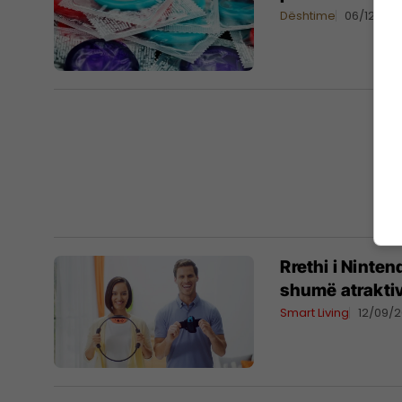
Dështime
06/12/201
Rrethi i Ninten
shumë atrakti
Smart Living
12/09/2