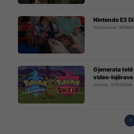
Nintendo E3 Di
Aplikacione
10/05/2
Gjenerata tetë
video-lojërave
Games
27/02/2019
1