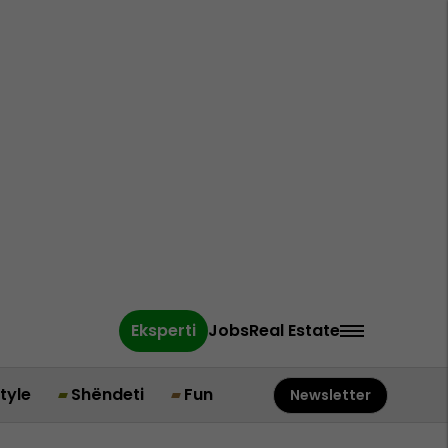
Eksperti
Jobs
Real Estate
style
Shëndeti
Fun
Newsletter