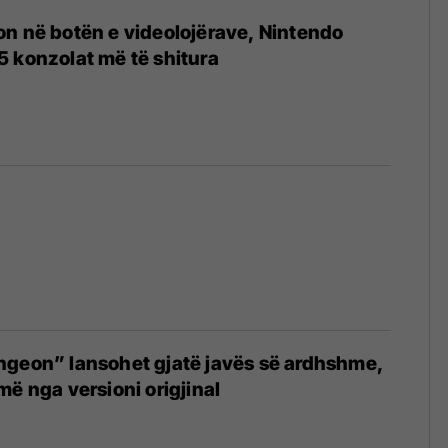
n në botën e videolojërave, Nintendo
 konzolat më të shitura
ngeon” lansohet gjatë javës së ardhshme,
më nga versioni origjinal