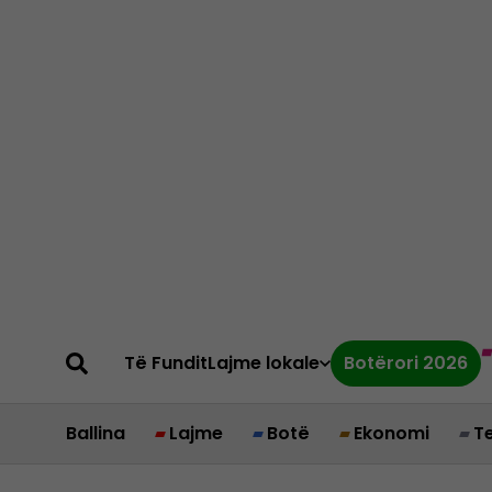
Të Fundit
Lajme lokale
Botërori 2026
Ballina
Lajme
Botë
Ekonomi
T