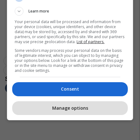
Learn more
Your personal data will be processed and information from
your device (cookies, unique identifiers, and other device
data) may be stored by, accessed by and shared with 369
partners, or used specifically by this site. We and our partners
may use precise geolocation data.
List of partners.
Some vendors may process your personal data on the basis
of legitimate interest, which you can object to by managing
your options below. Look for a link at the bottom of this page
Ministria E Transportit Dhe Lidhjeve-Maqedoni
or in the site menu to manage or withdraw consent in privacy
Aleksandar Nikolloski
and cookie settings.
Consent
Manage options