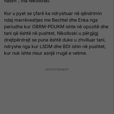
flasim", tha Nikolloski.
Kur u pyet se çfarë ka ndryshuar në qëndrimin
ndaj marrëveshjes me Bechtel dhe Enka nga
periudha kur OBRM-PDUKM ishte në opozitë dhe
tani që është në pushtet, Nikolloski u përgjigj
drejtpërdrejt se puna është duke u zhvilluar tani,
ndryshe nga kur LSDM dhe BDI ishin në pushtet,
kur nuk ishte nisur asnjë rrugë e vetme.