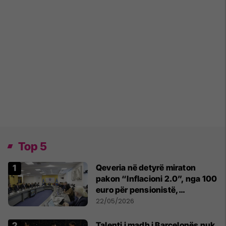
Top 5
Qeveria në detyrë miraton
pakon “Inflacioni 2.0”, nga 100
euro për pensionistë,
punëtorët privat, fëmijë dhe
22/05/2026
studentë
Talenti i madh i Barcelonës nuk