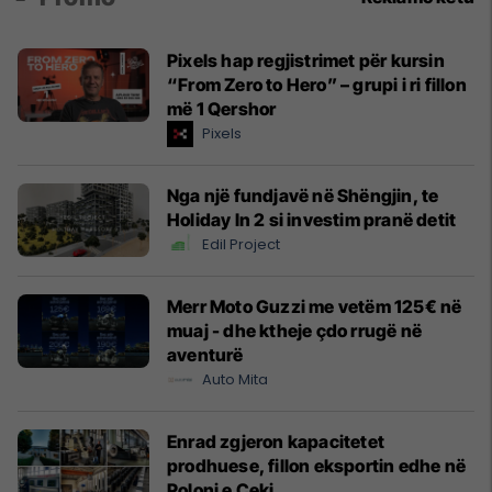
Pixels hap regjistrimet për kursin
“From Zero to Hero” – grupi i ri fillon
më 1 Qershor
Pixels
Nga një fundjavë në Shëngjin, te
Holiday In 2 si investim pranë detit
Edil Project
Merr Moto Guzzi me vetëm 125€ në
muaj - dhe ktheje çdo rrugë në
aventurë
Auto Mita
Enrad zgjeron kapacitetet
prodhuese, fillon eksportin edhe në
Poloni e Çeki