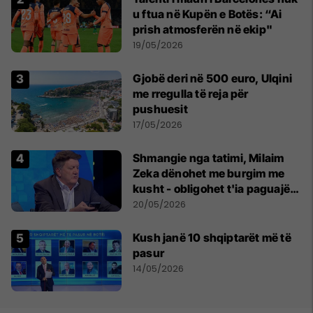
u ftua në Kupën e Botës: “Ai
prish atmosferën në ekip"
19/05/2026
Gjobë deri në 500 euro, Ulqini
me rregulla të reja për
pushuesit
17/05/2026
Shmangie nga tatimi, Milaim
Zeka dënohet me burgim me
kusht - obligohet t'ia paguajë
ATK-së 81 mijë euro
20/05/2026
Kush janë 10 shqiptarët më të
pasur
14/05/2026