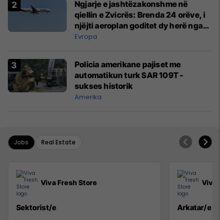
Ngjarje e jashtëzakonshme në
qiellin e Zvicrës: Brenda 24 orëve, i
njëjti aeroplan goditet dy herë nga
rrufeja
Evropa
Policia amerikane pajiset me
automatikun turk SAR 109T -
sukses historik
Amerika
Jobs
Real Estate
Viva Fresh Store
Viva 
Sektorist/e
Arkatar/e