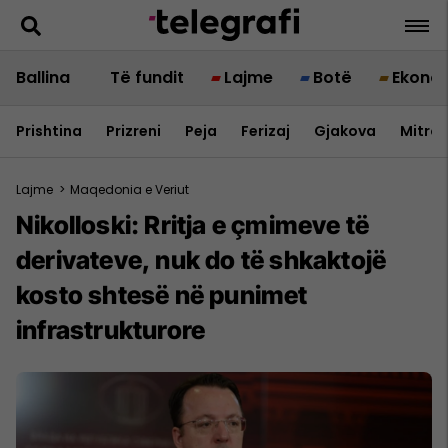
Ballina
Të fundit
Lajme
Botë
Ekono
Prishtina
Prizreni
Peja
Ferizaj
Gjakova
Mitrov
Lajme
>
Maqedonia e Veriut
Nikolloski: Rritja e çmimeve të
derivateve, nuk do të shkaktojë
kosto shtesë në punimet
infrastrukturore