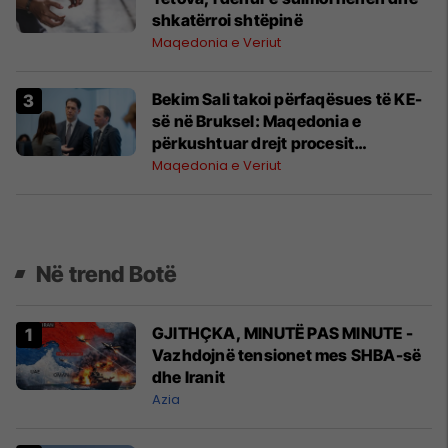
shkatërroi shtëpinë
Maqedonia e Veriut
Bekim Sali takoi përfaqësues të KE-
së në Bruksel: Maqedonia e
përkushtuar drejt procesit
eurointegrues
Maqedonia e Veriut
Në trend Botë
GJITHÇKA, MINUTË PAS MINUTE -
Vazhdojnë tensionet mes SHBA-së
dhe Iranit
Azia