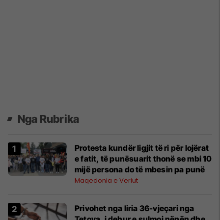
Nga Rubrika
Protesta kundër ligjit të ri për lojërat
e fatit, të punësuarit thonë se mbi 10
mijë persona do të mbesin pa punë
Maqedonia e Veriut
Privohet nga liria 36-vjeçari nga
Tetova, i dehur e sulmoi nënën dhe