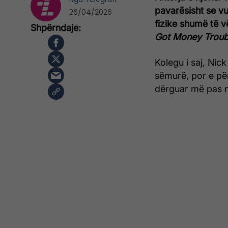
pavarësisht se vu
26/04/2026
fizike shumë të v
Got Money Troub
Kolegu i saj, Ni
sëmurë, por e për
dërguar më pas m