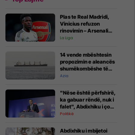
Plas te Real Madridi,
Vinicius refuzon
rinovimin – Arsenali
gati ofertën 140
La Liga
milionëshe
14 vende mbështesin
propozimin e aleancës
shumëkombëshe të
mbrojtjes detare të
Azia
udhëhequr nga Arabia
Saudite
"Nëse është përfshirë,
ka gabuar rëndë, nuk i
falet", Abdixhiku i çon
“selam” Përparim
Politikë
Ramës
Abdixhiku i mbijetoi