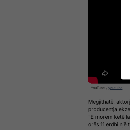
- YouTube
youtu.be
Megjithatë, aktor
producentja ekzek
“E morëm këtë laj
orës 11 erdhi një 