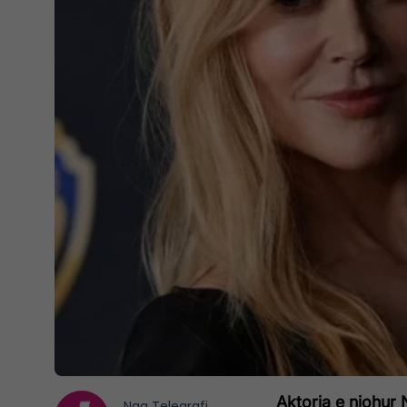
Aktorja e njohur 
Nga
Telegrafi