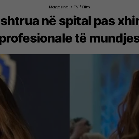
Magazina
>
TV / Film
shtrua në spital pas xhir
profesionale të mundje