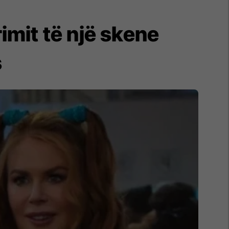
imit të një skene
s