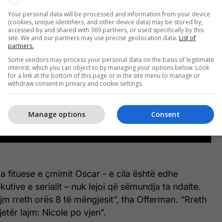
Your personal data will be processed and information from your device
(cookies, unique identifiers, and other device data) may be stored by,
accessed by and shared with 369 partners, or used specifically by this
site. We and our partners may use precise geolocation data.
List of
partners.
Some vendors may process your personal data on the basis of legitimate
interest, which you can object to by managing your options below. Look
for a link at the bottom of this page or in the site menu to manage or
withdraw consent in privacy and cookie settings.
Manage options
Consent
ja fituese e çmimit Oscar - e cila është edhe
utive e serialit – nuk lejoi që sëmundja ta ndalte.
m rreth orës 8 të mëngjesit”, tha Offerman. “Rreth
tjetër lajm: Nicole po vjen”.