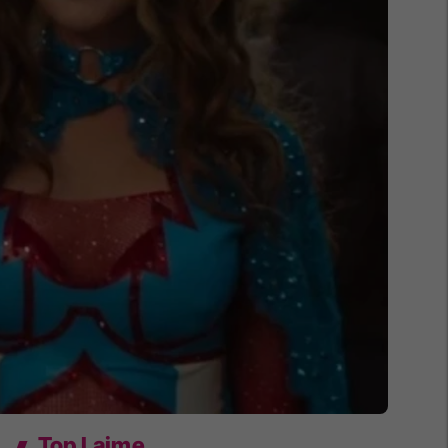
Top Lajme