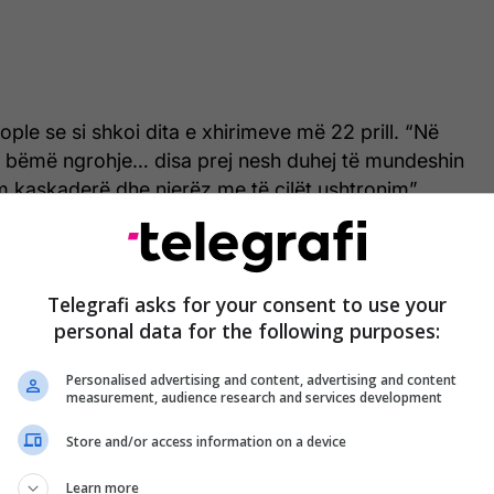
ople se si shkoi dita e xhirimeve më 22 prill. “Në
bëmë ngrohje… disa prej nesh duhej të mundeshin
im kaskaderë dhe njerëz me të cilët ushtronim”,
ial, Kidman interpreton një mundëse profesioniste të
sa Offerman luan rivalin e saj, Jinx, dhe atë ditë
një skenë përleshjeje në ring.
Telegrafi asks for your consent to use your
personal data for the following purposes:
mi që Nicole kishte grip dhe se ndoshta nuk do të
rim”, kujton Offerman. “Të gjithë menduam: ‘Oh jo,
Personalised advertising and content, advertising and content
rshme, sepse kemi vetëm këtë ditë dhe kemi
measurement, audience research and services development
këtë spektakël’”.
Store and/or access information on a device
Learn more