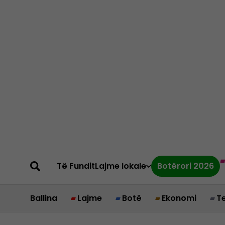
Të Fundit
Lajme lokale
Botërori 2026
Ballina
Lajme
Botë
Ekonomi
T