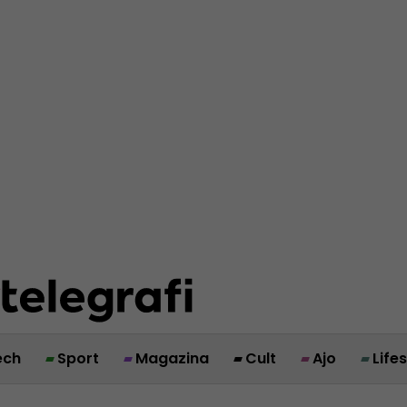
ech
Sport
Magazina
Cult
Ajo
Life