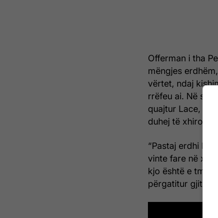
Offerman i tha Pe
mëngjes erdhëm, 
vërtet, ndaj kish
rrëfeu ai. Në ser
quajtur Lace, ndër
duhej të xhironin 
“Pastaj erdhi laj
vinte fare në xhi
kjo është e tmer
përgatitur gjithë 