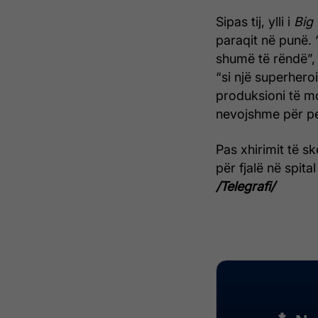
Sipas tij, ylli i
Big 
paraqit në punë. 
shumë të rëndë”,
“si një superhero
produksioni të mo
nevojshme për pe
Pas xhirimit të s
për fjalë në spit
/Telegrafi/