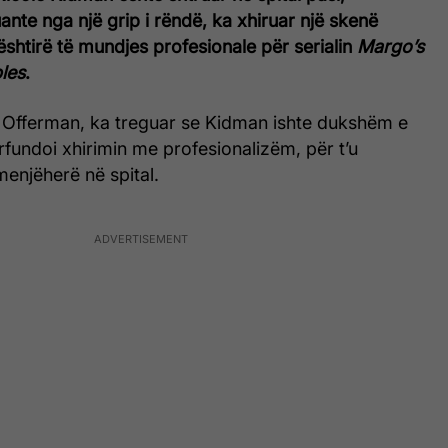
ante nga një grip i rëndë, ka xhiruar një skenë
ështirë të mundjes profesionale për serialin
Margo’s
les
.
ck Offerman, ka treguar se Kidman ishte dukshëm e
fundoi xhirimin me profesionalizëm, për t’u
enjëherë në spital.