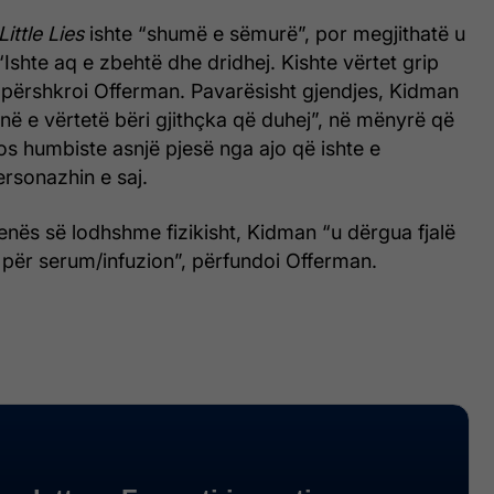
Little Lies
ishte “shumë e sëmurë”, por megjithatë u
“Ishte aq e zbehtë dhe dridhej. Kishte vërtet grip
 përshkroi Offerman. Pavarësisht gjendjes, Kidman
inë e vërtetë bëri gjithçka që duhej”, në mënyrë që
s humbiste asnjë pjesë nga ajo që ishte e
rsonazhin e saj.
kenës së lodhshme fizikisht, Kidman “u dërgua fjalë
al për serum/infuzion”, përfundoi Offerman.