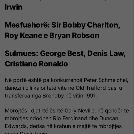
Irwin
Mesfushorë:
Sir Bobby Charlton,
Roy Keane e Bryan Robson
Sulmues:
George Best, Denis Law,
Cristiano Ronaldo
Në portë është pa konkurrencë Peter Schmeichel,
danezi i cili kaloi tetë vite në Old Trafford pasi u
transferua nga Brondby në vitin 1991.
Mbrojtës i djathtë është Gary Neville, në qendër të
mbrojtjes ndodhen Rio Ferdinand dhe Duncan
Edwards, derisa në krahun e majtë të mbrojtjes
është Denis Irwin.