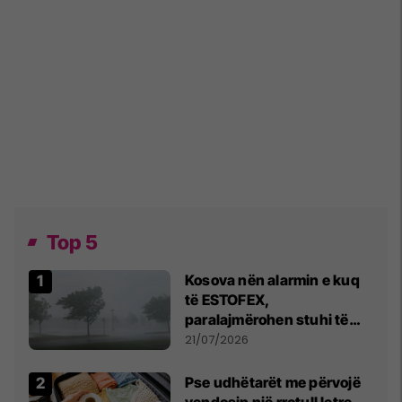
Top 5
Kosova nën alarmin e kuq
të ESTOFEX,
paralajmërohen stuhi të
fuqishme me breshër dhe
21/07/2026
erëra të forta
Pse udhëtarët me përvojë
vendosin një rrotull letre