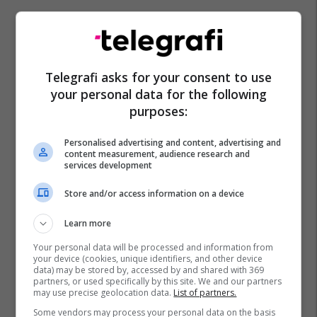
Telegrafi asks for your consent to use
your personal data for the following
purposes:
George Best
Paul Scholes
Roy Keane
Denis Law
Bobby Charlton
Denis Irwin
Peter Schmeichel
Personalised advertising and content, advertising and
content measurement, audience research and
Man Utd
Rio Ferdinand
Bryan Robson
services development
Premier League
Ryan Giggs
Cristiano Ronaldo
Store and/or access information on a device
Duncan Edwards
Gary Neville
Learn more
Your personal data will be processed and information from
your device (cookies, unique identifiers, and other device
data) may be stored by, accessed by and shared with 369
partners, or used specifically by this site. We and our partners
may use precise geolocation data.
List of partners.
Some vendors may process your personal data on the basis