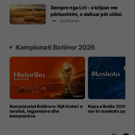
Sempre nga Liri – e krijuar me
përkushtim, e dalluar për cilësi
Liri Prizren
Kampionati Botëror 2026
Kampionatet Botërore: Një histori e
Kupa e Botës 2026 për
lavdisë, legjendave dhe
me tri maskota zyrtar
kampionëve