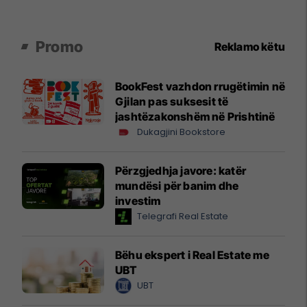
Promo
Reklamo këtu
BookFest vazhdon rrugëtimin në
Gjilan pas suksesit të
jashtëzakonshëm në Prishtinë
Dukagjini Bookstore
Përzgjedhja javore: katër
mundësi për banim dhe
investim
Telegrafi Real Estate
Bëhu ekspert i Real Estate me
UBT
UBT