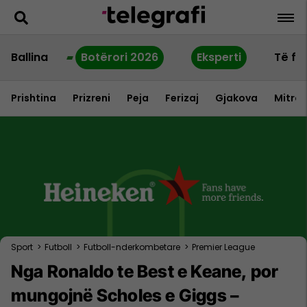
Ballina
Botërori 2026
Eksperti
Të fu
Prishtina
Prizreni
Peja
Ferizaj
Gjakova
Mitrov
Sport
>
Futboll
>
Futboll-nderkombetare
>
Premier League
Nga Ronaldo te Best e Keane, por
mungojnë Scholes e Giggs –