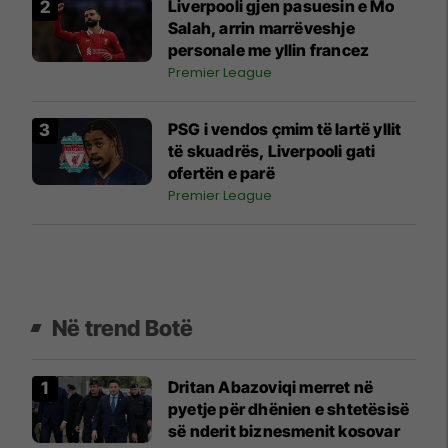
Liverpooli gjen pasuesin e Mo
Salah, arrin marrëveshje
personale me yllin francez
Premier League
PSG i vendos çmim të lartë yllit
të skuadrës, Liverpooli gati
ofertën e parë
Premier League
Në trend Botë
Dritan Abazoviqi merret në
pyetje për dhënien e shtetësisë
së nderit biznesmenit kosovar