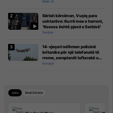
Mali i Zi
Sërish kërcënon, Vuçiq para
ushtarëve: Kurrë mos e harroni,
'Kosova është pjesë e Serbisë'
Serbia
14-vjeçari ndihmon policinë
britanike për një telefonatë të
rreme, aeroplanët luftarakë u
ngritën në ajër për të
Evropa
interceptuar fluturaken e Qatar
Airways që po shkonte drejt
Mançesterit
Jobs
Real Estate