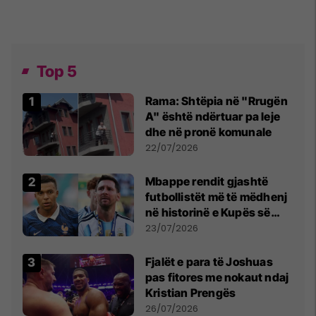
Top 5
Rama: Shtëpia në "Rrugën
A" është ndërtuar pa leje
dhe në pronë komunale
22/07/2026
Mbappe rendit gjashtë
futbollistët më të mëdhenj
në historinë e Kupës së
Botës, Messi mbetet i dyti
23/07/2026
Fjalët e para të Joshuas
pas fitores me nokaut ndaj
Kristian Prengës
26/07/2026