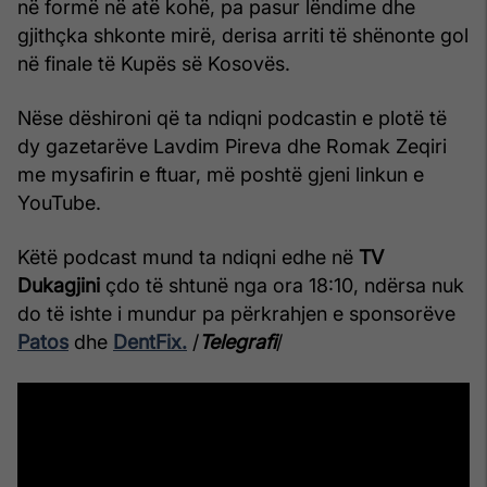
në formë në atë kohë, pa pasur lëndime dhe
gjithçka shkonte mirë, derisa arriti të shënonte gol
në finale të Kupës së Kosovës.
Nëse dëshironi që ta ndiqni podcastin e plotë të
dy gazetarëve Lavdim Pireva dhe Romak Zeqiri
me mysafirin e ftuar, më poshtë gjeni linkun e
YouTube.
Këtë podcast mund ta ndiqni edhe në
TV
Dukagjini
çdo të shtunë nga ora 18:10, ndërsa nuk
do të ishte i mundur pa përkrahjen e sponsorëve
Patos
dhe
DentFix.
/
Telegrafi
/