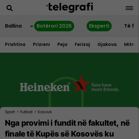
Ballina
Botërori 2026
Eksperti
Të fu
Prishtina
Prizreni
Peja
Ferizaj
Gjakova
Mitrov
Sport
>
Futboll
>
Kosovë
Nga provimi i fundit në fakultet, në
finale të Kupës së Kosovës ku