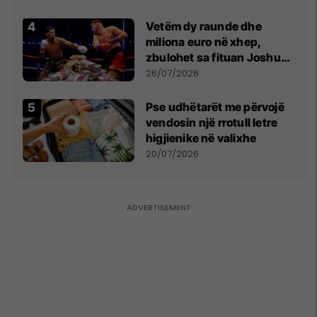
Vetëm dy raunde dhe
miliona euro në xhep,
zbulohet sa fituan Joshua
e Prenga
26/07/2026
Pse udhëtarët me përvojë
vendosin një rrotull letre
higjienike në valixhe
20/07/2026