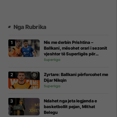
Nga Rubrika
Nis me derbin Prishtina –
Ballkani, mësohet orari i sezonit
vjeshtor të Superligës për
edicionin 2026/27
Superliga
Zyrtare: Ballkani përforcohet me
Dijar Nikqin
Superliga
Ndahet nga jeta legjenda e
basketbollit pejan, Mithat
Belegu