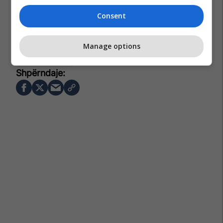
Consent
Romak Zeqiri
Lavdim Pireva
Arena E Yjeve
Manage options
Malsor Gjonbalaj