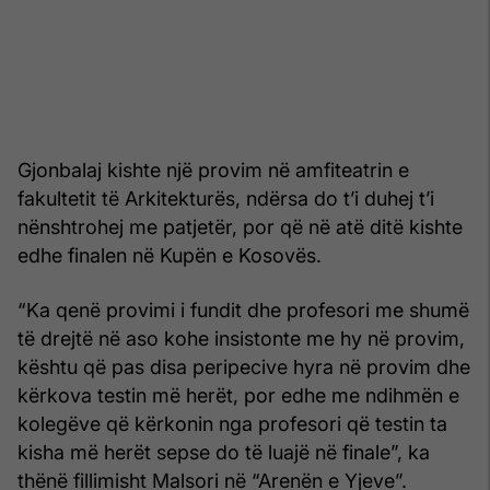
Gjonbalaj kishte një provim në amfiteatrin e
fakultetit të Arkitekturës, ndërsa do t’i duhej t’i
nënshtrohej me patjetër, por që në atë ditë kishte
edhe finalen në Kupën e Kosovës.
“Ka qenë provimi i fundit dhe profesori me shumë
të drejtë në aso kohe insistonte me hy në provim,
kështu që pas disa peripecive hyra në provim dhe
kërkova testin më herët, por edhe me ndihmën e
kolegëve që kërkonin nga profesori që testin ta
kisha më herët sepse do të luajë në finale”, ka
thënë fillimisht Malsori në “Arenën e Yjeve”.