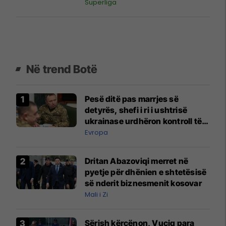
Superliga
Në trend Botë
Pesë ditë pas marrjes së
detyrës, shefi i ri i ushtrisë
ukrainase urdhëron kontroll të
madh
Evropa
Dritan Abazoviqi merret në
pyetje për dhënien e shtetësisë
së nderit biznesmenit kosovar
Mali i Zi
Sërish kërcënon, Vuçiq para