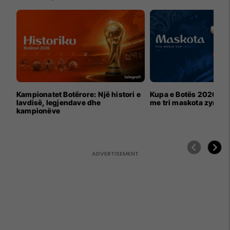
Kampionatet Botërore: Një histori e
Kupa e Botës 2026 për
lavdisë, legjendave dhe
me tri maskota zyrtar
kampionëve