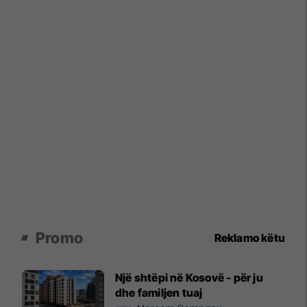
Promo
Reklamo këtu
Një shtëpi në Kosovë - për ju
dhe familjen tuaj