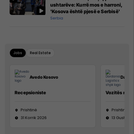
ushtarëve: Kurrë mos e harroni,
'Kosova është pjesë e Serbisë'
Serbia
Jobs
Real Estate
Avedo Kosovo
Dardan
Recepsioniste
Vozitës me K
Prishtinë
Prishtinë
31 Korrik 2026
13 Gusht 20