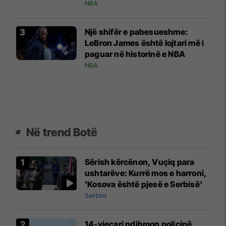
NBA
Një shifër e pabesueshme:
LeBron James është lojtari më i
paguar në historinë e NBA
NBA
Në trend Botë
Sërish kërcënon, Vuçiq para
ushtarëve: Kurrë mos e harroni,
'Kosova është pjesë e Serbisë'
Serbia
14-vjeçari ndihmon policinë