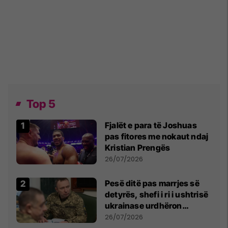
Top 5
Fjalët e para të Joshuas
pas fitores me nokaut ndaj
Kristian Prengës
26/07/2026
Pesë ditë pas marrjes së
detyrës, shefi i ri i ushtrisë
ukrainase urdhëron
kontroll të madh
26/07/2026