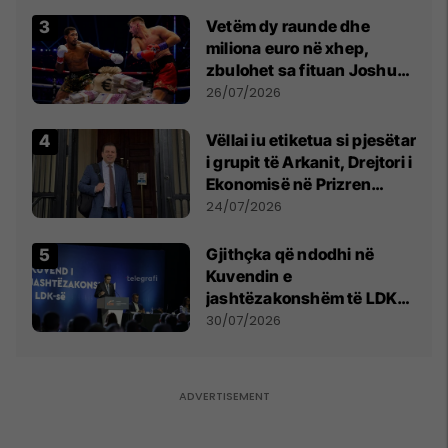
Vetëm dy raunde dhe
miliona euro në xhep,
zbulohet sa fituan Joshua
e Prenga
26/07/2026
Vëllai iu etiketua si pjesëtar
i grupit të Arkanit, Drejtori i
Ekonomisë në Prizren
mohon pretendimet
24/07/2026
Gjithçka që ndodhi në
Kuvendin e
jashtëzakonshëm të LDK-
së
30/07/2026