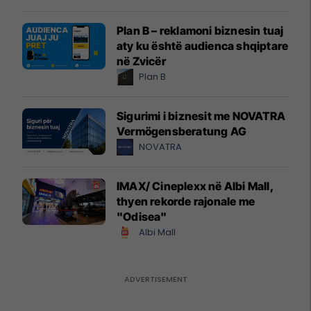
Plan B – reklamoni biznesin tuaj
aty ku është audienca shqiptare
në Zvicër
Plan B
Sigurimi i biznesit me NOVATRA
Vermögensberatung AG
NOVATRA
IMAX/ Cineplexx në Albi Mall,
thyen rekorde rajonale me
"Odisea"
Albi Mall