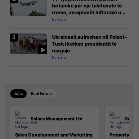
britanike për një telefonatë të
rreme, aeroplanët luftarakë u
ngritën në ajër për të
Evropa
interceptuar fluturaken e Qatar
Airways që po shkonte drejt
Ukrainasit sulmohen në Poloni -
Mançesterit
Tusk i kërkon presidentit të
reagojë
Evropa
Jobs
Real Estate
Solace Management Ltd
Solac
Sales Development and Marketing
Property Ma