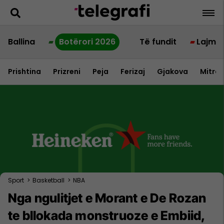
Ballina
Botërori 2026
Të fundit
Lajme
Prishtina
Prizreni
Peja
Ferizaj
Gjakova
Mitrov
Sport
>
Basketball
>
NBA
Nga ngulitjet e Morant e De Rozan
te bllokada monstruoze e Embiid,