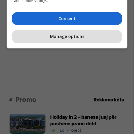
and cookie settings.
Consent
Manage options
Promo
Reklamo këtu
Holiday In 2 – banesa juaj për
pushime pranë detit
Edil Project