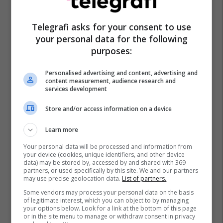
Telegrafi asks for your consent to use
your personal data for the following
Ja Morant
Aksionet Në Nba
Joel Embiid
Nba
purposes:
Demar Derozan
Personalised advertising and content, advertising and
content measurement, audience research and
services development
Store and/or access information on a device
Learn more
Your personal data will be processed and information from
your device (cookies, unique identifiers, and other device
data) may be stored by, accessed by and shared with 369
partners, or used specifically by this site. We and our partners
may use precise geolocation data.
List of partners.
Some vendors may process your personal data on the basis
of legitimate interest, which you can object to by managing
your options below. Look for a link at the bottom of this page
or in the site menu to manage or withdraw consent in privacy