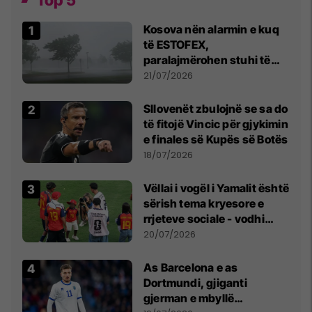
Top 5
Kosova nën alarmin e kuq
të ESTOFEX,
paralajmërohen stuhi të
fuqishme me breshër dhe
21/07/2026
erëra të forta
Sllovenët zbulojnë se sa do
të fitojë Vincic për gjykimin
e finales së Kupës së Botës
18/07/2026
Vëllai i vogël i Yamalit është
sërish tema kryesore e
rrjeteve sociale - vodhi
vëmendjen pas finales së
20/07/2026
Kupës së Botës
As Barcelona e as
Dortmundi, gjiganti
gjerman e mbyllë