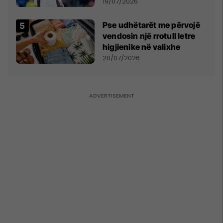
marrëveshjen për Fisnik
19/07/2026
Asllanin
Pse udhëtarët me përvojë
vendosin një rrotull letre
higjienike në valixhe
20/07/2026