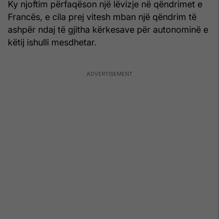
Ky njoftim përfaqëson një lëvizje në qëndrimet e
Francës, e cila prej vitesh mban një qëndrim të
ashpër ndaj të gjitha kërkesave për autonominë e
këtij ishulli mesdhetar.