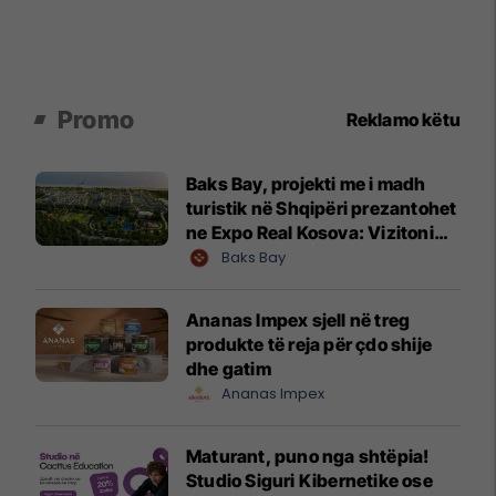
Promo
Reklamo këtu
Baks Bay, projekti me i madh
turistik në Shqipëri prezantohet
ne Expo Real Kosova: Vizitoni
shtandin dhe zbuloni
Baks Bay
mundësitë e investimit
Ananas Impex sjell në treg
produkte të reja për çdo shije
dhe gatim
Ananas Impex
Maturant, puno nga shtëpia!
Studio Siguri Kibernetike ose