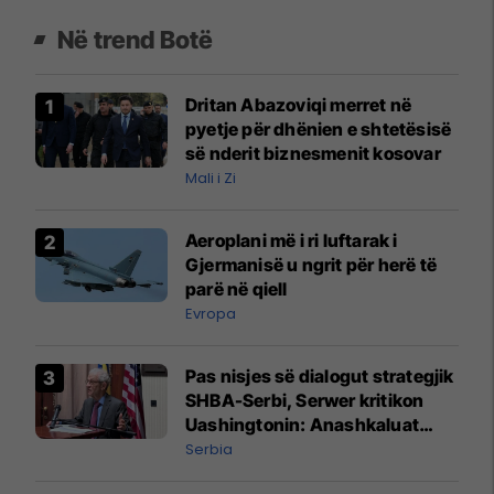
Në trend Botë
Dritan Abazoviqi merret në
pyetje për dhënien e shtetësisë
së nderit biznesmenit kosovar
Mali i Zi
Aeroplani më i ri luftarak i
Gjermanisë u ngrit për herë të
parë në qiell
Evropa
Pas nisjes së dialogut strategjik
SHBA-Serbi, Serwer kritikon
Uashingtonin: Anashkaluat
Banjskën, sulmin ndaj KFOR-it
Serbia
dhe rrëmbimin e Policëve të