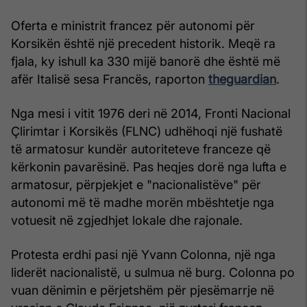
Oferta e ministrit francez për autonomi për
Korsikën është një precedent historik. Meqë ra
fjala, ky ishull ka 330 mijë banorë dhe është më
afër Italisë sesa Francës, raporton
theguardian
.
Nga mesi i vitit 1976 deri në 2014, Fronti Nacional
Çlirimtar i Korsikës (FLNC) udhëhoqi një fushatë
të armatosur kundër autoriteteve franceze që
kërkonin pavarësinë. Pas heqjes dorë nga lufta e
armatosur, përpjekjet e "nacionalistëve" për
autonomi më të madhe morën mbështetje nga
votuesit në zgjedhjet lokale dhe rajonale.
Protesta erdhi pasi një Yvann Colonna, një nga
liderët nacionalistë, u sulmua në burg. Colonna po
vuan dënimin e përjetshëm për pjesëmarrje në