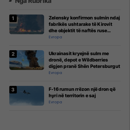
Nga Rubrika
Zelensky konfirmon sulmin ndaj
fabrikës ushtarake të Kirovit
dhe objektit të naftës ruse
1,350 km larg kufirit të Ukrainës
Evropa
Ukrainasit kryejnë sulm me
dronë, depot e Wildberries
digjen pranë Shën Petersburgut
Evropa
F-16 rumun rrëzon një dron që
hyri në territorin e saj
Evropa