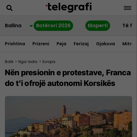
Ballina
Botërori 2026
Eksperti
Të fu
Prishtina
Prizreni
Peja
Ferizaj
Gjakova
Mitrov
Botë
>
Nga-bota
>
Evropa
Nën presionin e protestave, Franca
do t'i ofrojë autonomi Korsikës