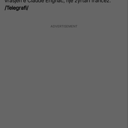
vrasjen e Claude Erignac, një zyrtari francez.
/Telegrafi/