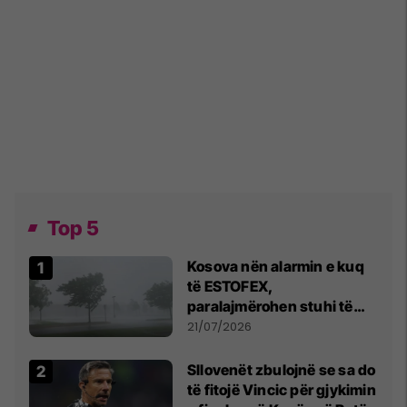
Top 5
Kosova nën alarmin e kuq
të ESTOFEX,
paralajmërohen stuhi të
fuqishme me breshër dhe
21/07/2026
erëra të forta
Sllovenët zbulojnë se sa do
të fitojë Vincic për gjykimin