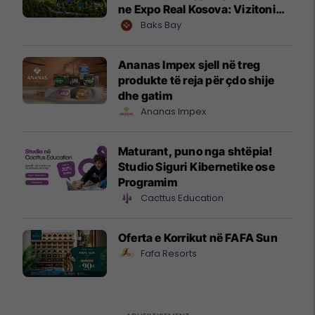
ne Expo Real Kosova: Vizitoni
shtandin dhe zbuloni
Baks Bay
mundësitë e investimit
Ananas Impex sjell në treg
produkte të reja për çdo shije
dhe gatim
Ananas Impex
Maturant, puno nga shtëpia!
Studio Siguri Kibernetike ose
Programim
Cacttus Education
Oferta e Korrikut në FAFA Sun
Fafa Resorts