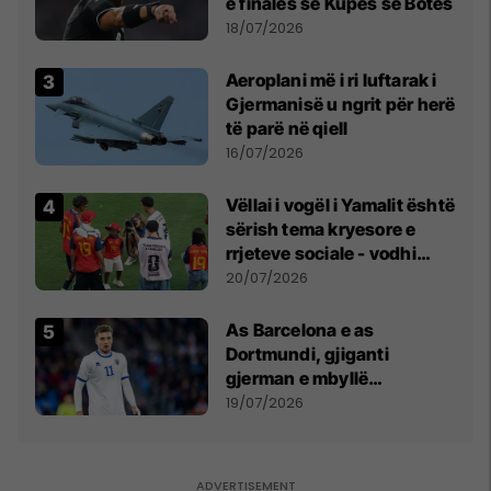
e finales së Kupës së Botës
18/07/2026
Aeroplani më i ri luftarak i
Gjermanisë u ngrit për herë
të parë në qiell
16/07/2026
Vëllai i vogël i Yamalit është
sërish tema kryesore e
rrjeteve sociale - vodhi
vëmendjen pas finales së
20/07/2026
Kupës së Botës
As Barcelona e as
Dortmundi, gjiganti
gjerman e mbyllë
marrëveshjen për Fisnik
19/07/2026
Asllanin