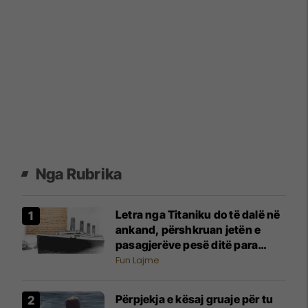
Nga Rubrika
Letra nga Titaniku do të dalë në
ankand, përshkruan jetën e
pasagjerëve pesë ditë para
tragjedisë
Fun Lajme
Përpjekja e kësaj gruaje për tu