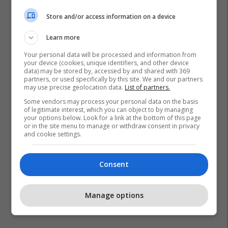
Store and/or access information on a device
Learn more
Your personal data will be processed and information from
your device (cookies, unique identifiers, and other device
Pula
Cumbria
Diamant
Skoci
Vezët E Ziera
data) may be stored by, accessed by and shared with 369
partners, or used specifically by this site. We and our partners
may use precise geolocation data.
List of partners.
Some vendors may process your personal data on the basis
of legitimate interest, which you can object to by managing
your options below. Look for a link at the bottom of this page
or in the site menu to manage or withdraw consent in privacy
and cookie settings.
Consent
Manage options