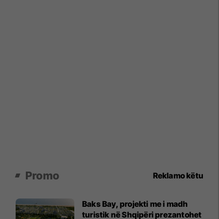
Promo
Reklamo këtu
Baks Bay, projekti me i madh
turistik në Shqipëri prezantohet