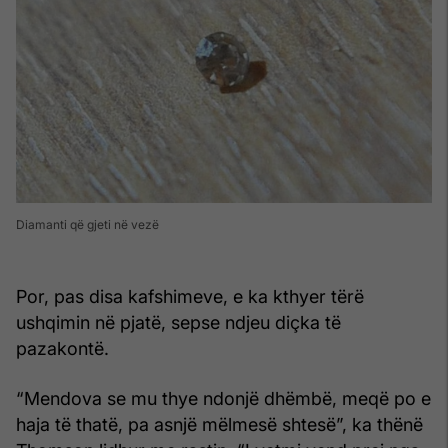
Diamanti që gjeti në vezë
Por, pas disa kafshimeve, e ka kthyer tërë
ushqimin në pjatë, sepse ndjeu diçka të
pazakontë.
“Mendova se mu thye ndonjë dhëmbë, meqë po e
haja të thatë, pa asnjë mëlmesë shtesë”, ka thënë