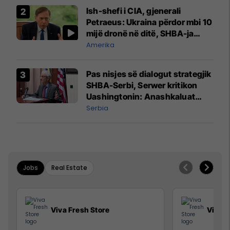
Ish-shefi i CIA, gjenerali
Petraeus: Ukraina përdor mbi 10
mijë dronë në ditë, SHBA-ja
mbetet shumë prapa në
Amerika
prodhim
Pas nisjes së dialogut strategjik
SHBA-Serbi, Serwer kritikon
Uashingtonin: Anashkaluat
Banjskën, sulmin ndaj KFOR-it
Serbia
dhe rrëmbimin e Policëve të
Kosovës
Jobs
Real Estate
Viva Fresh Store
Viva F