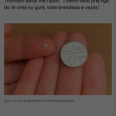
Thomson lidhur me rastin. “I vetmi vend prej nga
do të vinte ky gurë, ishte brendësia e vezës”.
Guri i çmuar që përfundoi në vend të pazakontë