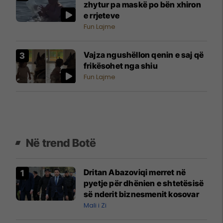
zhytur pa maskë po bën xhiron
e rrjeteve
Fun Lajme
Vajza ngushëllon qenin e saj që
frikësohet nga shiu
Fun Lajme
Në trend Botë
Dritan Abazoviqi merret në
pyetje për dhënien e shtetësisë
së nderit biznesmenit kosovar
Mali i Zi