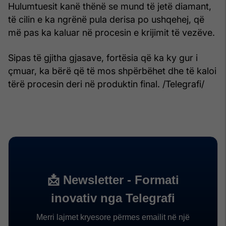
Hulumtuesit kanë thënë se mund të jetë diamant,
të cilin e ka ngrënë pula derisa po ushqehej, që
më pas ka kaluar në procesin e krijimit të vezëve.
Sipas të gjitha gjasave, fortësia që ka ky gur i
çmuar, ka bërë që të mos shpërbëhet dhe të kaloi
tërë procesin deri në produktin final. /Telegrafi/