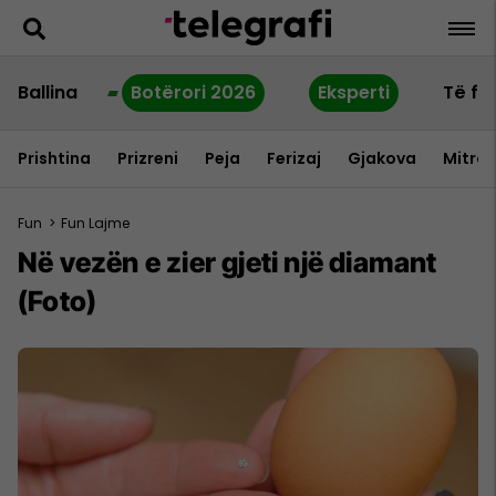
Ballina
Botërori 2026
Eksperti
Të fu
Prishtina
Prizreni
Peja
Ferizaj
Gjakova
Mitrov
Fun
>
Fun Lajme
Në vezën e zier gjeti një diamant
(Foto)