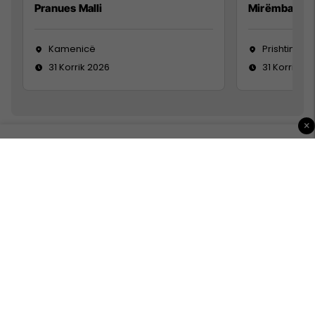
Pranues Malli
Mirëmbajtës
Kamenicë
Prishtinë
31 Korrik 2026
31 Korrik 20
×