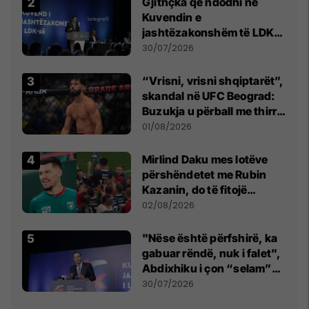
Gjithçka që ndodhi në
Kuvendin e
jashtëzakonshëm të LDK-
së
30/07/2026
“Vrisni, vrisni shqiptarët”,
skandal në UFC Beograd:
Buzukja u përball me thirrje
anti-shqiptare nga
01/08/2026
tribunat
Mirlind Daku mes lotëve
përshëndetet me Rubin
Kazanin, do të fitojë
miliona te Spartak Moska
02/08/2026
"Nëse është përfshirë, ka
gabuar rëndë, nuk i falet",
Abdixhiku i çon “selam”
Përparim Ramës
30/07/2026