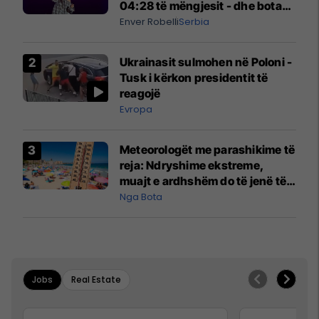
04:28 të mëngjesit - dhe bota
digjitale serbe shpall gjendjen e
Enver Robelli
Serbia
luftës
Ukrainasit sulmohen në Poloni -
Tusk i kërkon presidentit të
reagojë
Evropa
Meteorologët me parashikime të
reja: Ndryshime ekstreme,
muajt e ardhshëm do të jenë të
pazakontë
Nga Bota
Jobs
Real Estate