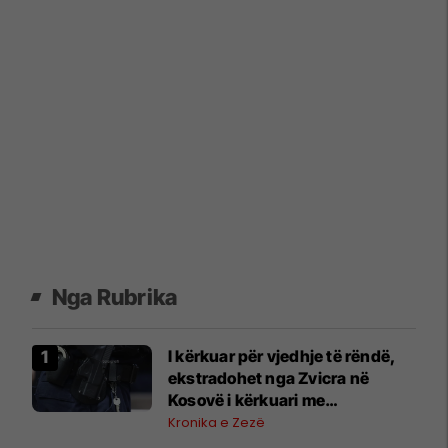
Nga Rubrika
I kërkuar për vjedhje të rëndë,
ekstradohet nga Zvicra në
Kosovë i kërkuari me
letërreshtim ndërkombëtar
Kronika e Zezë