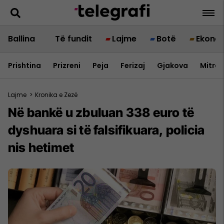
Ballina
Të fundit
Lajme
Botë
Ekono
Prishtina
Prizreni
Peja
Ferizaj
Gjakova
Mitrov
Lajme
>
Kronika e Zezë
Në bankë u zbuluan 338 euro të
dyshuara si të falsifikuara, policia
nis hetimet