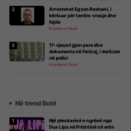
Arrestohet Egzon Reshani, i
kërkuar për tentim-vrasje dhe
fajde
Kronika e Zezë
17-vjeçari gjen para dhe
dokumente në Ferizaj, i dorëzon
në polici
Kronika e Zezë
Në trend Botë
Një pleskavicë e ngrënë nga
Dua Lipa në Prishtinë në orën