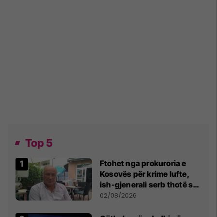
Top 5
Ftohet nga prokuroria e
Kosovës për krime lufte,
ish-gjenerali serb thotë se
dikush e tradhtoi në
02/08/2026
Beograd