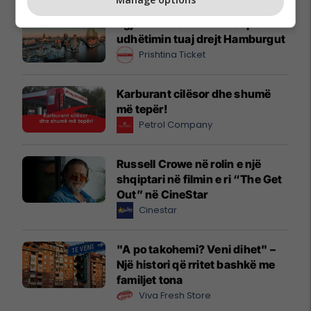
Zgjidhni PrishtinaTicket për
udhëtimin tuaj drejt Hamburgut
Prishtina Ticket
Karburant cilësor dhe shumë
më tepër!
Petrol Company
Russell Crowe në rolin e një
shqiptari në filmin e ri “The Get
Out” në CineStar
Cinestar
"A po takohemi? Veni dihet" –
Një histori që rritet bashkë me
familjet tona
Viva Fresh Store