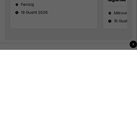
Ferizaj
19 Gusht 2026
Mitrovicë
15 Gusht 20
×