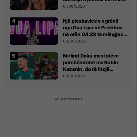
anti-shqiptare nga
01/08/2026
tribunat
Një pleskavicë e ngrënë
nga Dua Lipa në Prishtinë
në orën 04:28 të mëngjesit
- dhe bota digjitale serbe
03/08/2026
shpall gjendjen e luftës
Mirlind Daku mes lotëve
përshëndetet me Rubin
Kazanin, do të fitojë
miliona te Spartak Moska
02/08/2026