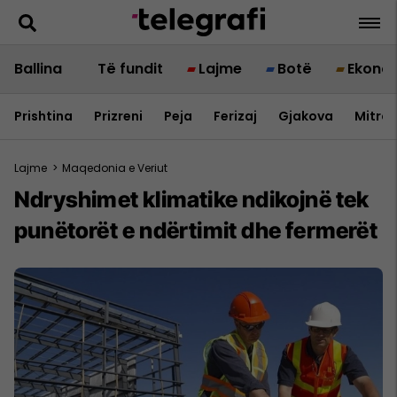
Ballina
Të fundit
Lajme
Botë
Ekono
Prishtina
Prizreni
Peja
Ferizaj
Gjakova
Mitrov
Lajme
>
Maqedonia e Veriut
Ndryshimet klimatike ndikojnë tek
punëtorët e ndërtimit dhe fermerët