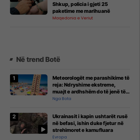
Shkup, policia i gjeti 25
paketime me marihuanë
Maqedonia e Veriut
Në trend Botë
Meteorologët me parashikime të
reja: Ndryshime ekstreme,
muajt e ardhshëm do të jenë të
pazakontë
Nga Bota
Ukrainasit i kapin ushtarët rusë
në befasi, ishin duke fjetur në
strehimoret e kamufluara
Evropa