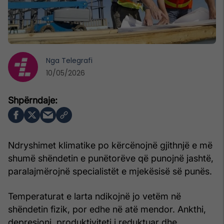
Nga
Telegrafi
10/05/2026
Ndryshimet klimatike po kërcënojnë gjithnjë e më
shumë shëndetin e punëtorëve që punojnë jashtë,
paralajmërojnë specialistët e mjekësisë së punës.
Temperaturat e larta ndikojnë jo vetëm në
shëndetin fizik, por edhe në atë mendor. Ankthi,
depresioni, produktiviteti i reduktuar dhe