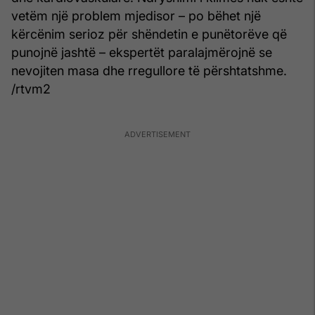
vetëm një problem mjedisor – po bëhet një
kërcënim serioz për shëndetin e punëtorëve që
punojnë jashtë – ekspertët paralajmërojnë se
nevojiten masa dhe rregullore të përshtatshme.
/rtvm2