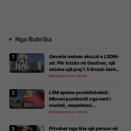
Nga Rubrika
Qeveria mohon akuzat e LSDM-
së: Për krizën në Gostivar, një
shishe ujë prej 1.5 litrash është
blerë me çmim prej 12.5
Maqedonia e Veriut
denarësh
LSM apelon punëdhënësit:
Mbroni punëtorët nga moti i
nxehtë, respektoni
rekomandimet e ISHP-së
Maqedonia e Veriut
Privohet nga liria një person në