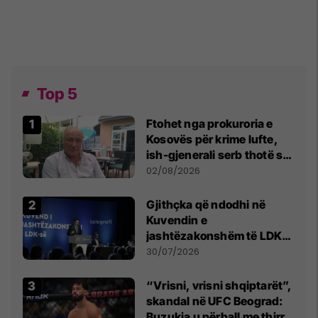
Top 5
Ftohet nga prokuroria e
Kosovës për krime lufte,
ish-gjenerali serb thotë se
dikush e tradhtoi në
02/08/2026
Beograd
Gjithçka që ndodhi në
Kuvendin e
jashtëzakonshëm të LDK-
së
30/07/2026
“Vrisni, vrisni shqiptarët”,
skandal në UFC Beograd:
Buzukja u përball me thirrje