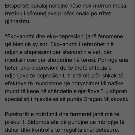
Ekspertët paralajmërojnë nëse nuk merren masa,
rreziku i sëmundjeve profesionale po rritet
gjithashtu.
“Eko-ankthi dhe eko-depresioni janë fenomene
që bien në sy sot. Eko-ankthi i referohet një
ndjenje shqetësimi për shëndetin e vet, për
mjedisin ose për shoqërinë në tërësi. Por nga ana
tjetër, eko-depresioni do të thotë shfaqja e
ndjenjave të depresionit, trishtimit, për shkak të
efekteve të mundshme që ndryshimet klimatike
mund të kenë në shëndetin e njerëzve.”, u shpreh
specialisti i mjekësisë së punës Dragan Mijakoski.
Punëtorët e ndërtimit dhe fermerët janë më të
prekurit. Sidomos ata që punojnë pa mbrojtje të
duhur dhe kontrolle të rregullta shëndetësore.