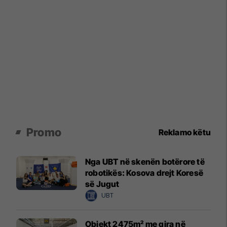
Promo
Reklamo këtu
Nga UBT në skenën botërore të
robotikës: Kosova drejt Koresë
së Jugut
UBT
Objekt 2475m² me qira në