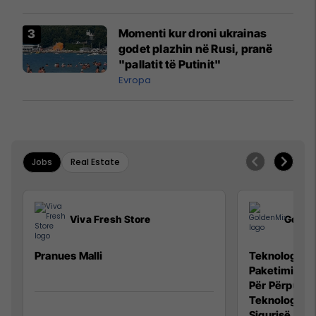
Momenti kur droni ukrainas
godet plazhin në Rusi, pranë
"pallatit të Putinit"
Evropa
Jobs
Real Estate
Viva Fresh Store
Golde
Pranues Malli
Teknolog/e p
Paketimin e 
Për Përpunim
Teknolog/e 
Sigurisë së 