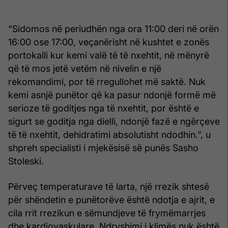
“Sidomos në periudhën nga ora 11:00 deri në orën
16:00 ose 17:00, veçanërisht në kushtet e zonës
portokalli kur kemi valë të të nxehtit, në mënyrë
që të mos jetë vetëm në nivelin e një
rekomandimi, por të rregullohet më saktë. Nuk
kemi asnjë punëtor që ka pasur ndonjë formë më
serioze të goditjes nga të nxehtit, por është e
sigurt se goditja nga dielli, ndonjë fazë e ngërçeve
të të nxehtit, dehidratimi absolutisht ndodhin.”, u
shpreh specialisti i mjekësisë së punës Sasho
Stoleski.
Përveç temperaturave të larta, një rrezik shtesë
për shëndetin e punëtorëve është ndotja e ajrit, e
cila rrit rrezikun e sëmundjeve të frymëmarrjes
dhe kardiovaskulare. Ndryshimi i klimës nuk është