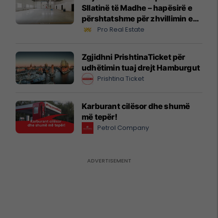
Sllatinë të Madhe – hapësirë e
përshtatshme për zhvillimin e
biznesit #16068
Pro Real Estate
Zgjidhni PrishtinaTicket për
udhëtimin tuaj drejt Hamburgut
Prishtina Ticket
Karburant cilësor dhe shumë
më tepër!
Petrol Company