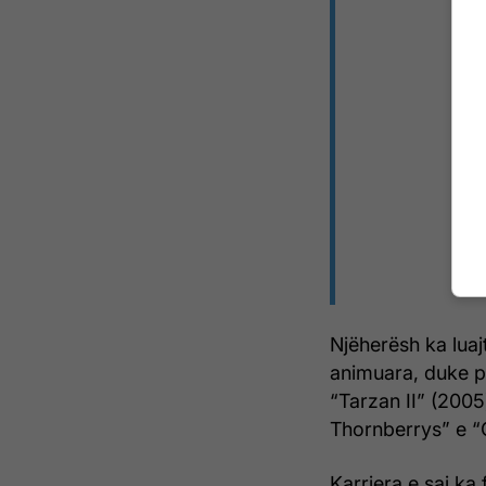
Njëherësh ka lua
animuara, duke pë
“Tarzan II” (2005)
Thornberrys” e “G
Karriera e saj ka