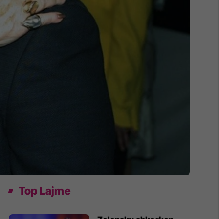
Top Lajme