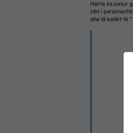
Harris ka pasur gj
zëri i personazhi
dhe të katërt të “