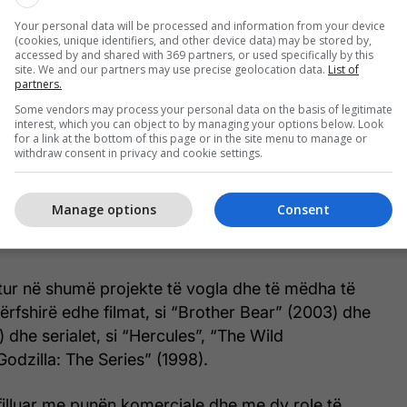
Your personal data will be processed and information from your device
(cookies, unique identifiers, and other device data) may be stored by,
accessed by and shared with 369 partners, or used specifically by this
site. We and our partners may use precise geolocation data.
List of
partners.
Some vendors may process your personal data on the basis of legitimate
interest, which you can object to by managing your options below. Look
for a link at the bottom of this page or in the site menu to manage or
withdraw consent in privacy and cookie settings.
Manage options
Consent
jtur në shumë projekte të vogla dhe të mëdha të
rfshirë edhe filmat, si “Brother Bear” (2003) dhe
 dhe serialet, si “Hercules”, “The Wild
odzilla: The Series” (1998).
 filluar me punën komerciale dhe me dy role të