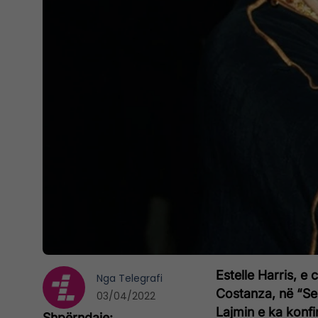
Estelle Harris, e 
Nga
Telegrafi
Costanza, në “Sei
03/04/2022
Lajmin e ka konfi