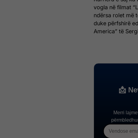
vogla në filmat 
ndërsa rolet më t
duke përfshirë e
America” të Sergi