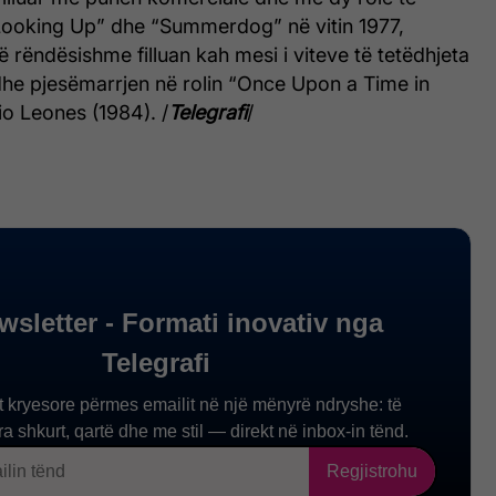
“Looking Up” dhe “Summerdog” në vitin 1977,
ë rëndësishme filluan kah mesi i viteve të tetëdhjeta
dhe pjesëmarrjen në rolin “Once Upon a Time in
o Leones (1984). /
Telegrafi
/