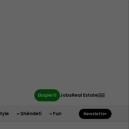
Eksperti
Jobs
Real Estate
style
Shëndeti
Fun
Newsletter