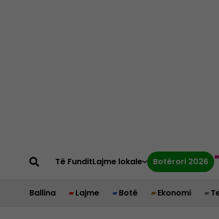
Të Fundit
Lajme lokale
Botërori 2026
Ballina
Lajme
Botë
Ekonomi
T