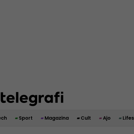
ech
Sport
Magazina
Cult
Ajo
Life