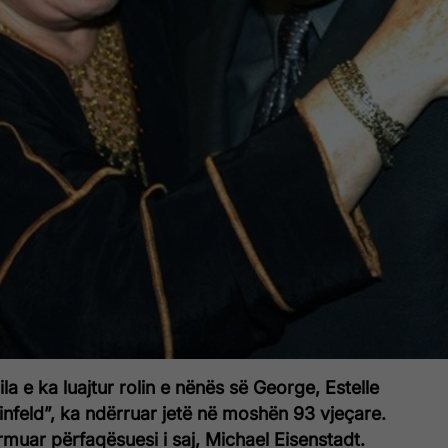
cila e ka luajtur rolin e nënës së George, Estelle
nfeld”, ka ndërruar jetë në moshën 93 vjeçare.
rmuar përfaqësuesi i saj, Michael Eisenstadt.