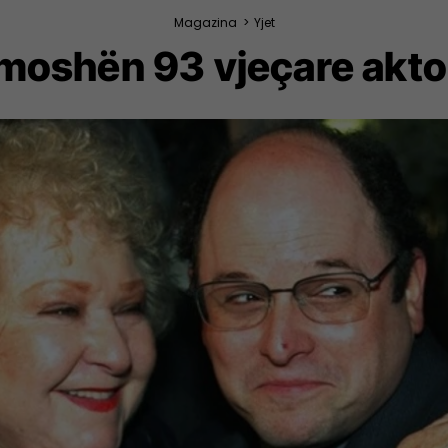
Magazina
>
Yjet
moshën 93 vjeçare aktor