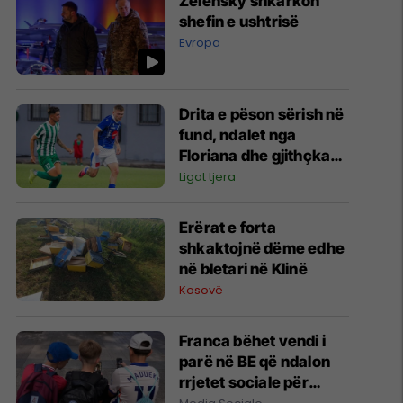
Zelensky shkarkon
shefin e ushtrisë
Evropa
Drita e pëson sërish në
fund, ndalet nga
Floriana dhe gjithçka
do të vendoset në
Ligat tjera
Prishtinë
Erërat e forta
shkaktojnë dëme edhe
në bletari në Klinë
Kosovë
Franca bëhet vendi i
parë në BE që ndalon
rrjetet sociale për
fëmijët nën 15 vjeç