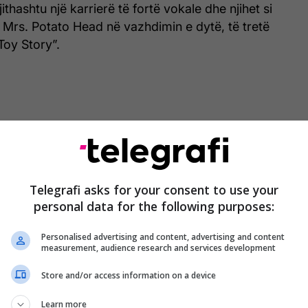
ithashtu një karrierë të fortë vokale dhe njihet si
t Mrs. Potato Head në vazhdimin e dytë, të tretë
Toy Story”.
Telegrafi asks for your consent to use your
personal data for the following purposes:
Personalised advertising and content, advertising and content
measurement, audience research and services development
Store and/or access information on a device
Learn more