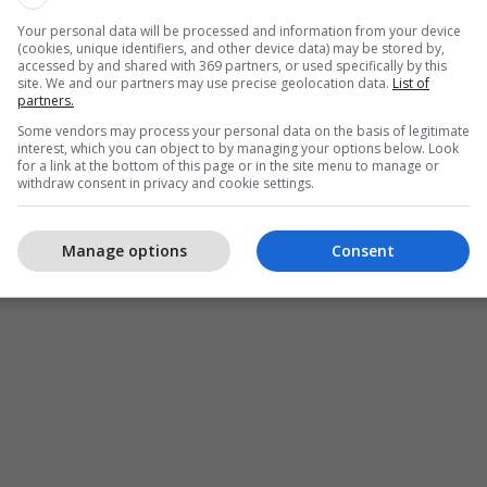
Your personal data will be processed and information from your device
(cookies, unique identifiers, and other device data) may be stored by,
accessed by and shared with 369 partners, or used specifically by this
site. We and our partners may use precise geolocation data.
List of
partners.
Some vendors may process your personal data on the basis of legitimate
interest, which you can object to by managing your options below. Look
for a link at the bottom of this page or in the site menu to manage or
withdraw consent in privacy and cookie settings.
Manage options
Consent