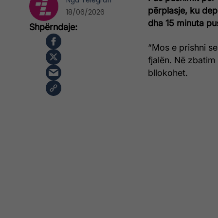
Nga
Telegrafi
përplasje, ku dep
18/06/2026
dha 15 minuta pu
“Mos e prishni se
fjalën. Në zbatim 
bllokohet.