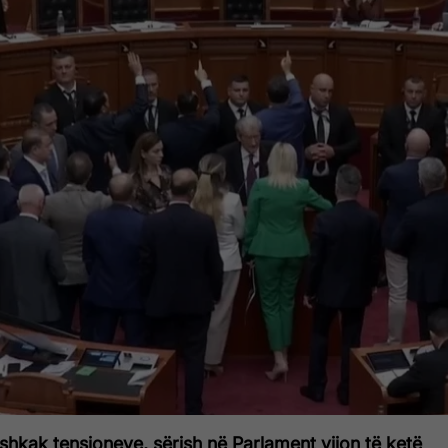
shkak tensioneve, sërish në Parlament vijon të ketë