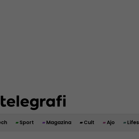
ech
Sport
Magazina
Cult
Ajo
Life