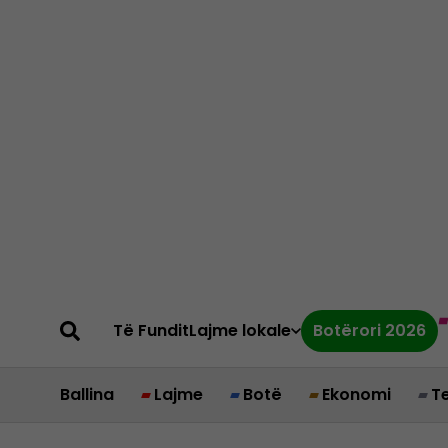
Të Fundit
Lajme lokale
Botërori 2026
Ballina
Lajme
Botë
Ekonomi
T