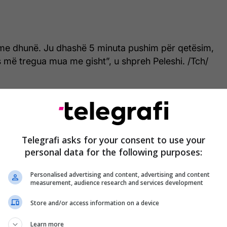
 me dhunë. Ju dhashë 5 minuta pushim për qetësim,
 më tregua mua me gisht”, u shpreh Peleshi. /Tch/
Telegrafi asks for your consent to use your
personal data for the following purposes:
Personalised advertising and content, advertising and content
measurement, audience research and services development
Store and/or access information on a device
Learn more