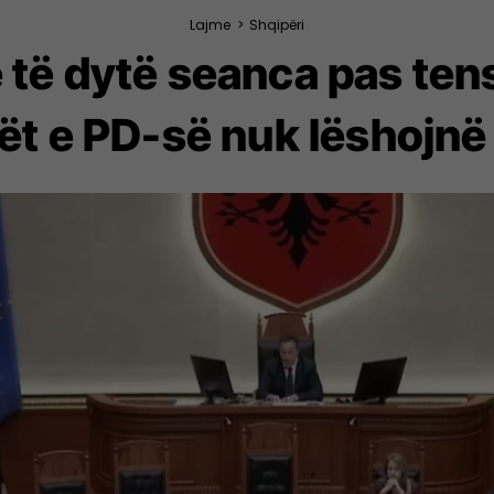
Lajme
>
Shqipëri
ë të dytë seanca pas te
ët e PD-së nuk lëshojnë 