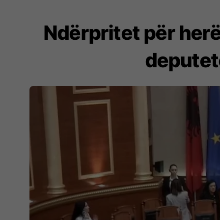
Ndërpritet për her
deputet