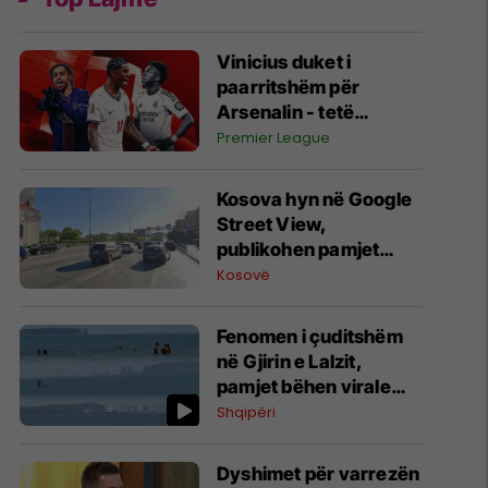
Vinicius duket i
paarritshëm për
Arsenalin - tetë
alternativa si
Premier League
kandidatë kryesorë
për krahun e majtë te
Kosova hyn në Google
Topçinjtë
Street View,
publikohen pamjet
360-gradëshe
Kosovë
Fenomen i çuditshëm
në Gjirin e Lalzit,
pamjet bëhen virale
(Video)
Shqipëri
Dyshimet për varrezën