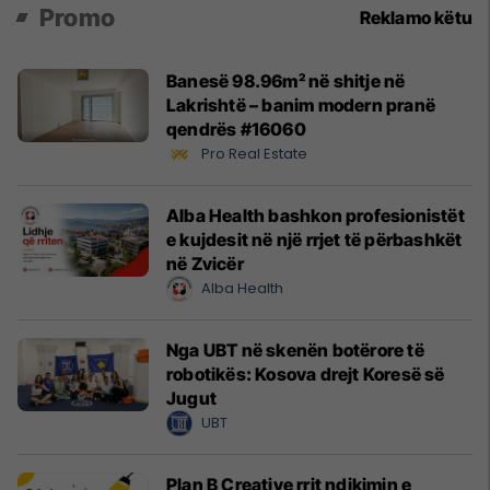
Promo
Reklamo këtu
Banesë 98.96m² në shitje në
Lakrishtë – banim modern pranë
qendrës #16060
Pro Real Estate
Alba Health bashkon profesionistët
e kujdesit në një rrjet të përbashkët
në Zvicër
Alba Health
Nga UBT në skenën botërore të
robotikës: Kosova drejt Koresë së
Jugut
UBT
Plan B Creative rrit ndikimin e