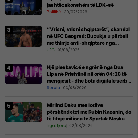
jashtëzakonshëm të LDK-së
Politikë
30/07/2026
“Vrisni, vrisni shqiptarët”, skandal
në UFC Beograd: Buzukja u përball
me thirrje anti-shqiptare nga
tribunat
UFC
01/08/2026
Një pleskavicë e ngrënë nga Dua
Lipa në Prishtinë në orën 04:28 të
mëngjesit - dhe bota digjitale serbe
shpall gjendjen e luftës
Serbia
03/08/2026
Mirlind Daku mes lotëve
përshëndetet me Rubin Kazanin, do
të fitojë miliona te Spartak Moska
Ligat tjera
02/08/2026