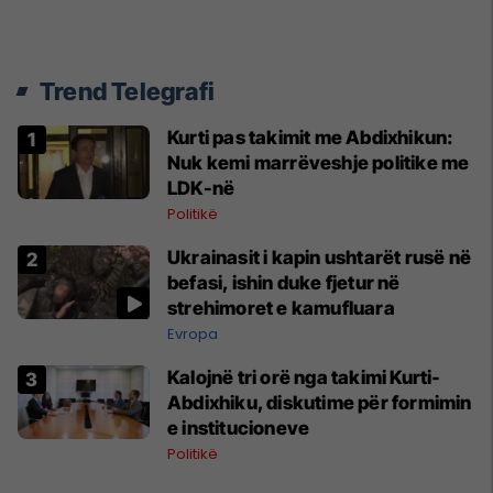
Trend Telegrafi
Kurti pas takimit me Abdixhikun:
Nuk kemi marrëveshje politike me
LDK-në
Politikë
Ukrainasit i kapin ushtarët rusë në
befasi, ishin duke fjetur në
strehimoret e kamufluara
Evropa
Kalojnë tri orë nga takimi Kurti-
Abdixhiku, diskutime për formimin
e institucioneve
Politikë