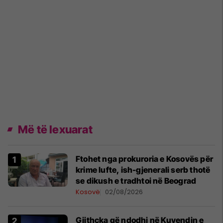
Më të lexuarat
Ftohet nga prokuroria e Kosovës për
krime lufte, ish-gjenerali serb thotë
se dikush e tradhtoi në Beograd
Kosovë
02/08/2026
Gjithçka që ndodhi në Kuvendin e