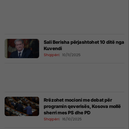
​Sali Berisha përjashtohet 10 ditë nga
Kuvendi
Shqipëri
10/11/2025
Rrëzohet mocioni me debat për
programin qeverisës, Kosova mollë
sherri mes PS dhe PD
Shqipëri
16/10/2025