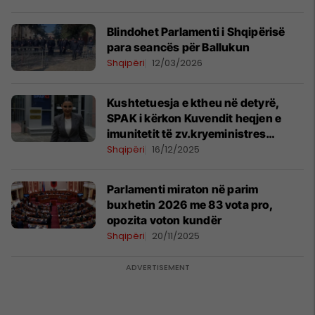
Blindohet Parlamenti i Shqipërisë
para seancës për Ballukun
Shqipëri
12/03/2026
Kushtetuesja e ktheu në detyrë,
SPAK i kërkon Kuvendit heqjen e
imunitetit të zv.kryeministres
Belinda Balluku
Shqipëri
16/12/2025
Parlamenti miraton në parim
buxhetin 2026 me 83 vota pro,
opozita voton kundër
Shqipëri
20/11/2025