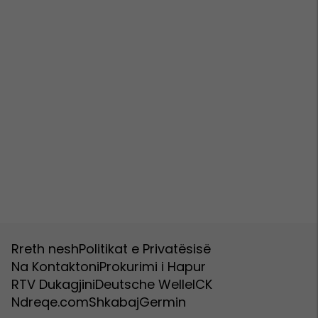
Rreth nesh
Politikat e Privatësisë
Na Kontaktoni
Prokurimi i Hapur
RTV Dukagjini
Deutsche Welle
ICK
Ndreqe.com
Shkabaj
Germin