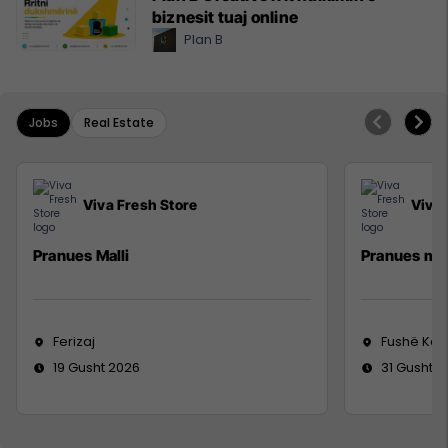
biznesit tuaj online
Plan B
Jobs
Real Estate
Viva Fresh Store
Viva 
Pranues Malli
Pranues mal
Ferizaj
Fushë Ko
19 Gusht 2026
31 Gusht 2