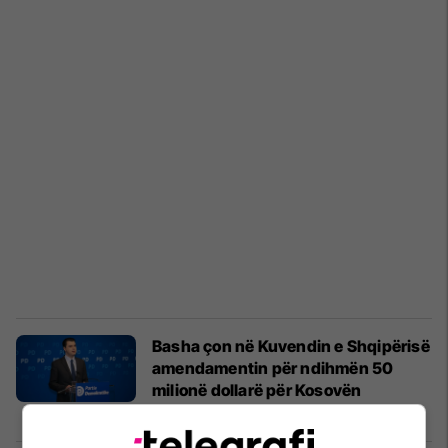
Basha çon në Kuvendin e Shqipërisë
amendamentin për ndihmën 50
milionë dollarë për Kosovën
Shqipëri
07/02/2024