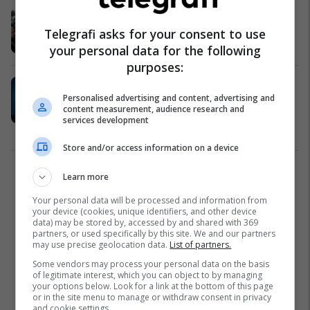
Përleshje e bllokim, çfarë ndodhi në
Kuvendin e Shqipërisë
Telegrafi asks for your consent to use
Shqipëri
05/02/2024
your personal data for the following
purposes:
Vjen reagimi i Parlamentit të
Personalised advertising and content, advertising and
Shqipërisë pasi hakerat sulmuan
content measurement, audience research and
faqen e tij: U tentua fshirja e të
services development
dhënave
Shqipëri
26/12/2023
Store and/or access information on a device
1
Learn more
Your personal data will be processed and information from
your device (cookies, unique identifiers, and other device
data) may be stored by, accessed by and shared with 369
partners, or used specifically by this site. We and our partners
may use precise geolocation data.
List of partners.
Some vendors may process your personal data on the basis
of legitimate interest, which you can object to by managing
your options below. Look for a link at the bottom of this page
or in the site menu to manage or withdraw consent in privacy
and cookie settings.