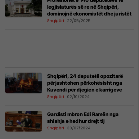
Profesionet e 140 deputetëve të
legjislaturës së re në Shqipëri,
dominojnë ekonomistët dhe juristët
Shqipëri
22/05/2025
Shqipëri, 24 deputetë opozitarë
përjashtohen përkohësisht nga
Kuvendi për djegien e karrigeve
Shqipëri
02/10/2024
Gardisti mbron Edi Ramën nga
shishja e hedhur drejt tij
Shqipëri
30/07/2024