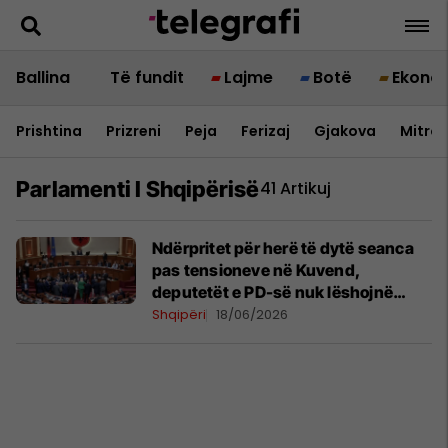
Ballina
Të fundit
Lajme
Botë
Ekono
Prishtina
Prizreni
Peja
Ferizaj
Gjakova
Mitrov
Parlamenti I Shqipërisë
41 Artikuj
Ndërpritet për herë të dytë seanca
pas tensioneve në Kuvend,
deputetët e PD-së nuk lëshojnë
foltoren
Shqipëri
18/06/2026