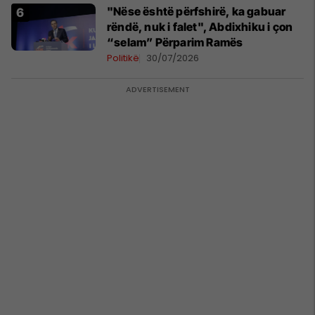
"Nëse është përfshirë, ka gabuar
rëndë, nuk i falet", Abdixhiku i çon
“selam” Përparim Ramës
Politikë
30/07/2026