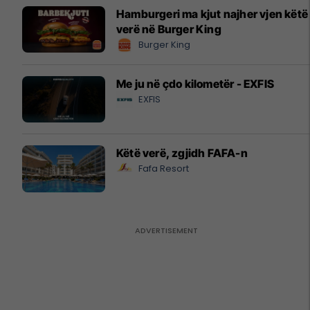
Hamburgeri ma kjut najher vjen këtë
verë në Burger King
Burger King
Me ju në çdo kilometër - EXFIS
EXFIS
Këtë verë, zgjidh FAFA-n
Fafa Resort