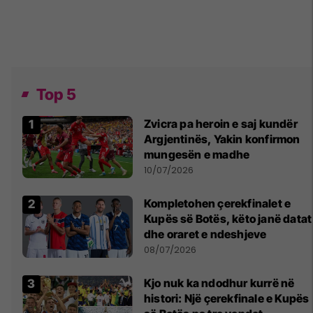
Top 5
Zvicra pa heroin e saj kundër
Argjentinës, Yakin konfirmon
mungesën e madhe
10/07/2026
Kompletohen çerekfinalet e
Kupës së Botës, këto janë datat
dhe oraret e ndeshjeve
08/07/2026
Kjo nuk ka ndodhur kurrë në
histori: Një çerekfinale e Kupës