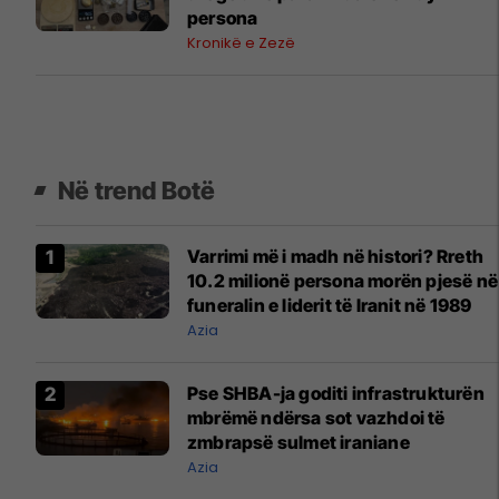
persona
Kronikë e Zezë
Në trend Botë
Varrimi më i madh në histori? Rreth
10.2 milionë persona morën pjesë në
funeralin e liderit të Iranit në 1989
Azia
Pse SHBA-ja goditi infrastrukturën
mbrëmë ndërsa sot vazhdoi të
zmbrapsë sulmet iraniane
Azia