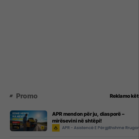
Promo
Reklamo kë
APR mendon për ju, diasporë –
mirësevini në shtëpi!
APR - Asistencë E Përgjithshme Rrugo