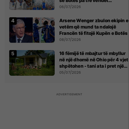
së Botës pa tre vendet
legjendare të futbollit
06/07/2026
Arsene Wenger zbulon ekipin e
vetëm që mund ta ndalojë
Francën të fitojë Kupën e Botës
08/07/2026
16 fëmijë të mbajtur të mbyllur
në një dhomë në Ohio për 4 vjet
shpëtohen - tani ata i pret një
sfidë e madhe
05/07/2026