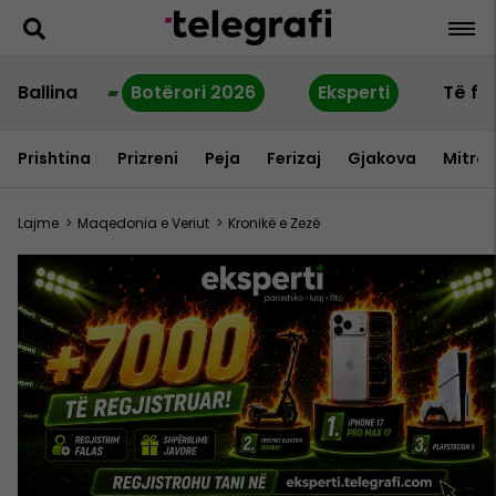
Ballina
Botërori 2026
Eksperti
Të fu
Prishtina
Prizreni
Peja
Ferizaj
Gjakova
Mitrov
Lajme
>
Maqedonia e Veriut
>
Kronikë e Zezë