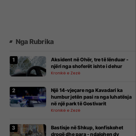
Nga Rubrika
Aksident në Ohër, tre të lënduar -
njëri nga shoferët ishte i dehur
Kronikë e Zezë
Një 14-vjeçare nga Kavadari ka
humbur jetën pasi ra nga luhatësja
në një park të Gostivarit
Kronikë e Zezë
Bastisje në Shkup, konfiskohet
drogë dhe para - ndalohen dy