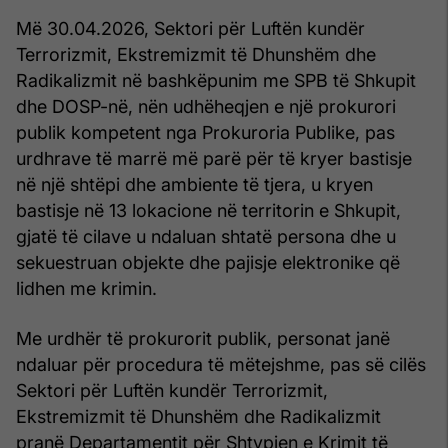
Më 30.04.2026, Sektori për Luftën kundër
Terrorizmit, Ekstremizmit të Dhunshëm dhe
Radikalizmit në bashkëpunim me SPB të Shkupit
dhe DOSP-në, nën udhëheqjen e një prokurori
publik kompetent nga Prokuroria Publike, pas
urdhrave të marrë më parë për të kryer bastisje
në një shtëpi dhe ambiente të tjera, u kryen
bastisje në 13 lokacione në territorin e Shkupit,
gjatë të cilave u ndaluan shtatë persona dhe u
sekuestruan objekte dhe pajisje elektronike që
lidhen me krimin.
Me urdhër të prokurorit publik, personat janë
ndaluar për procedura të mëtejshme, pas së cilës
Sektori për Luftën kundër Terrorizmit,
Ekstremizmit të Dhunshëm dhe Radikalizmit
pranë Departamentit për Shtypjen e Krimit të