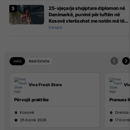
25-vjeçarja shqiptare diplomon në
Danimarkë, punimi për luftën në
Kosovë vlerësohet me notën më të
lartë
Evropa
Jobs
Real Estate
Viva Fresh Store
Vi
Përvojë praktike
Pranues M
Kosovë
Drenas
25 Korrik 2026
17 Korri