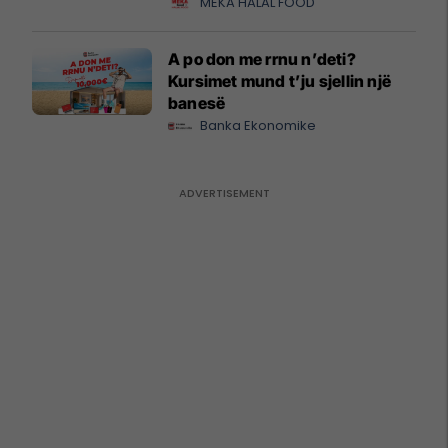
MEKA HALAL FOOD
A po don me rrnu n’deti?
Kursimet mund t’ju sjellin një
banesë
Banka Ekonomike