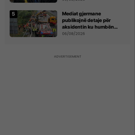
kushtetuese
Mediat gjermane
publikojnë detaje për
aksidentin ku humbën
jetën tre mërgimtarë nga
06/08/2026
Komogllava e Ferizajt