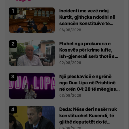
Incidenti me vezë ndaj
Kurtit, gjithçka ndodhi në
seancën konstituive të
Kuvendit
06/08/2026
Ftohet nga prokuroria e
Kosovës për krime lufte,
ish-gjenerali serb thotë se
dikush e tradhtoi në
02/08/2026
Beograd
Një pleskavicë e ngrënë
nga Dua Lipa në Prishtinë
në orën 04:28 të mëngjesit
- dhe bota digjitale serbe
03/08/2026
shpall gjendjen e luftës
Deda: Nëse deri nesër nuk
konstituohet Kuvendi, të
gjithë deputetët do të
bëjnë shkelje të rëndë
06/08/2026