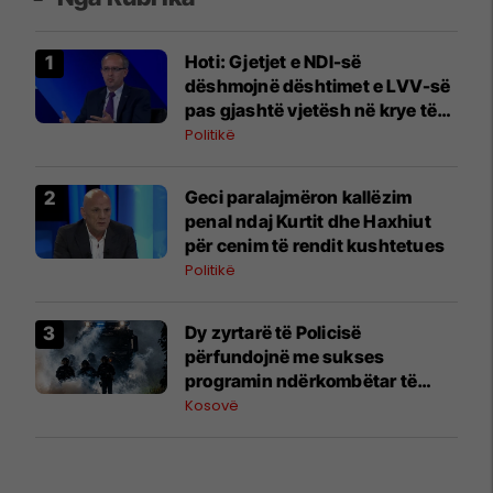
Hoti: Gjetjet e NDI-së
dëshmojnë dështimet e LVV-së
pas gjashtë vjetësh në krye të
institucioneve
Politikë
Geci paralajmëron kallëzim
penal ndaj Kurtit dhe Haxhiut
për cenim të rendit kushtetues
Politikë
Dy zyrtarë të Policisë
përfundojnë me sukses
programin ndërkombëtar të
Internshipit në Universitetin
Kosovë
Policor të Brandenburgut