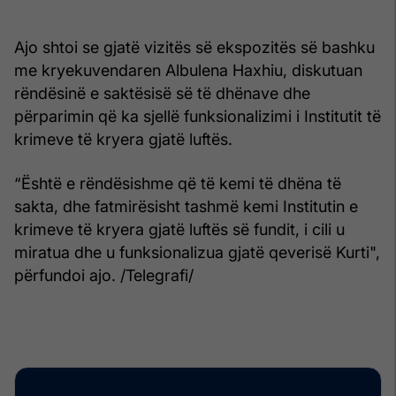
Ajo shtoi se gjatë vizitës së ekspozitës së bashku
me kryekuvendaren Albulena Haxhiu, diskutuan
rëndësinë e saktësisë së të dhënave dhe
përparimin që ka sjellë funksionalizimi i Institutit të
krimeve të kryera gjatë luftës.
“Është e rëndësishme që të kemi të dhëna të
sakta, dhe fatmirësisht tashmë kemi Institutin e
krimeve të kryera gjatë luftës së fundit, i cili u
miratua dhe u funksionalizua gjatë qeverisë Kurti",
përfundoi ajo. /Telegrafi/