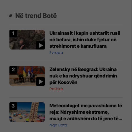
Në trend Botë
Ukrainasit i kapin ushtarët rusë
në befasi, ishin duke fjetur në
strehimoret e kamufluara
Evropa
Zelensky në Beograd: Ukraina
nuk e ka ndryshuar qëndrimin
për Kosovën
Politikë
Meteorologët me parashikime të
reja: Ndryshime ekstreme,
muajt e ardhshëm do të jenë të
pazakontë
Nga Bota