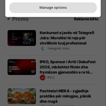
Manage options
Promo
Reklamo këtu
Konkurset e javës në Telegrafi
Jobs: Mundësi të reja për
zhvillimin tuaj profesional
Telegrafi Jobs
IPKO, Sponsor i Artë i DokuFest
2026, mbështet filmin dhe
frymëzon gjeneratën e re të
krijuesve
IPKO
Pashtetat MEKA - zgjedhje
praktike për mëngjes, piknik
dhe rrugë