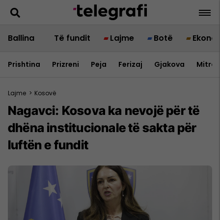
Ballina
Të fundit
Lajme
Botë
Ekono
Prishtina
Prizreni
Peja
Ferizaj
Gjakova
Mitrov
Lajme
>
Kosovë
Nagavci: Kosova ka nevojë për të
dhëna institucionale të sakta për
luftën e fundit