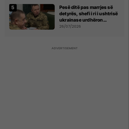
Pesë ditë pas marrjes së
detyrës, shefi i ri i ushtrisë
ukrainase urdhëron
kontroll të madh
26/07/2026