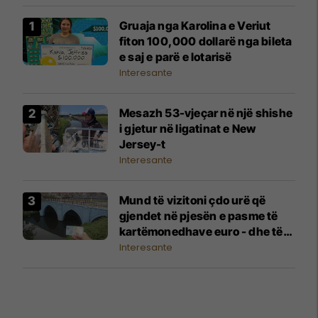
Gruaja nga Karolina e Veriut
fiton 100,000 dollarë nga bileta
e saj e parë e lotarisë
Interesante
Mesazh 53-vjeçar në një shishe
i gjetur në ligatinat e New
Jersey-t
Interesante
Mund të vizitoni çdo urë që
gjendet në pjesën e pasme të
kartëmonedhave euro - dhe të
gjitha janë në një qytet
Interesante