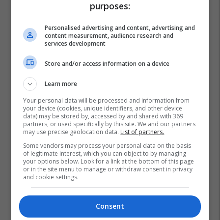
purposes:
Personalised advertising and content, advertising and
content measurement, audience research and
services development
Store and/or access information on a device
Learn more
Your personal data will be processed and information from
your device (cookies, unique identifiers, and other device
data) may be stored by, accessed by and shared with 369
partners, or used specifically by this site. We and our partners
may use precise geolocation data.
List of partners.
Some vendors may process your personal data on the basis
of legitimate interest, which you can object to by managing
Guinness World Records
Egjipti
your options below. Look for a link at the bottom of this page
or in the site menu to manage or withdraw consent in privacy
and cookie settings.
Consent