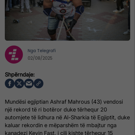
Nga
Telegrafi
02/08/2025
Mundësi egjiptian Ashraf Mahrous (43) vendosi
një rekord të ri botëror duke tërhequr 20
automjete të lidhura në Al-Sharkia të Egjiptit, duke
kaluar rekordin e mëparshëm të mbajtur nga
kanadezi Kevin Fast, i cili kishte tërhequr 15