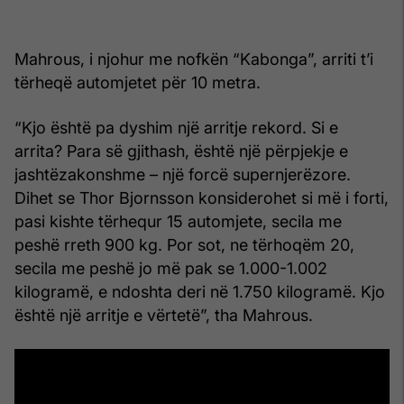
Mahrous, i njohur me nofkën “Kabonga”, arriti t’i
tërheqë automjetet për 10 metra.
“Kjo është pa dyshim një arritje rekord. Si e
arrita? Para së gjithash, është një përpjekje e
jashtëzakonshme – një forcë supernjerëzore.
Dihet se Thor Bjornsson konsiderohet si më i forti,
pasi kishte tërhequr 15 automjete, secila me
peshë rreth 900 kg. Por sot, ne tërhoqëm 20,
secila me peshë jo më pak se 1.000-1.002
kilogramë, e ndoshta deri në 1.750 kilogramë. Kjo
është një arritje e vërtetë”, tha Mahrous.