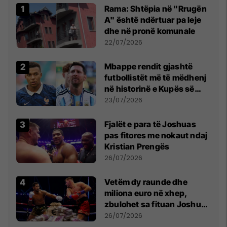
Rama: Shtëpia në "Rrugën
A" është ndërtuar pa leje
dhe në pronë komunale
22/07/2026
Mbappe rendit gjashtë
futbollistët më të mëdhenj
në historinë e Kupës së
Botës, Messi mbetet i dyti
23/07/2026
Fjalët e para të Joshuas
pas fitores me nokaut ndaj
Kristian Prengës
26/07/2026
Vetëm dy raunde dhe
miliona euro në xhep,
zbulohet sa fituan Joshua
e Prenga
26/07/2026