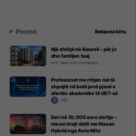
Promo
Reklamo këtu
Një shtëpi në Kosovë - për ju
dhe familjen tuaj
Mercom Company
Profesionet me rritjen më të
shpejtë në botë janë pjesë e
ofertës akademike të UBT-së
UBT
Deri në 10,000 euro zbritje –
nisuni drejt detit me Nissan
Hybrid nga Auto Mita