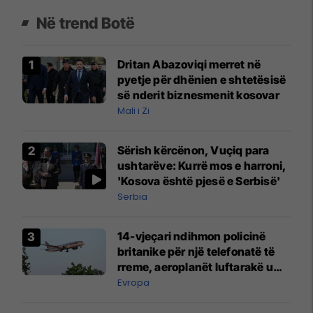
Në trend Botë
Dritan Abazoviqi merret në
pyetje për dhënien e shtetësisë
së nderit biznesmenit kosovar
Mali i Zi
Sërish kërcënon, Vuçiq para
ushtarëve: Kurrë mos e harroni,
'Kosova është pjesë e Serbisë'
Serbia
14-vjeçari ndihmon policinë
britanike për një telefonatë të
rreme, aeroplanët luftarakë u
ngritën në ajër për të
Evropa
interceptuar fluturaken e Qatar
Airways që po shkonte drejt