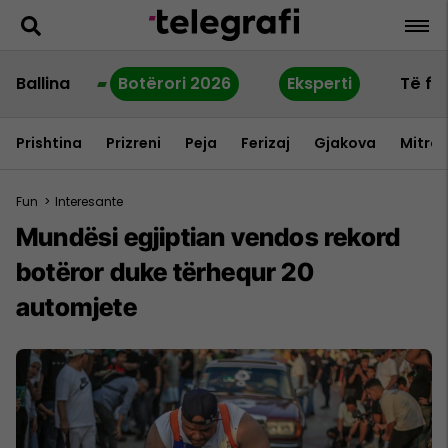
Ballina
Botërori 2026
Eksperti
Të fu
Prishtina
Prizreni
Peja
Ferizaj
Gjakova
Mitrov
Fun
>
Interesante
Mundësi egjiptian vendos rekord
botëror duke tërhequr 20
automjete