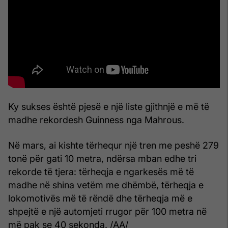
Ky sukses është pjesë e një liste gjithnjë e më të
madhe rekordesh Guinness nga Mahrous.
Në mars, ai kishte tërhequr një tren me peshë 279
tonë për gati 10 metra, ndërsa mban edhe tri
rekorde të tjera: tërheqja e ngarkesës më të
madhe në shina vetëm me dhëmbë, tërheqja e
lokomotivës më të rëndë dhe tërheqja më e
shpejtë e një automjeti rrugor për 100 metra në
më pak se 40 sekonda. /AA/