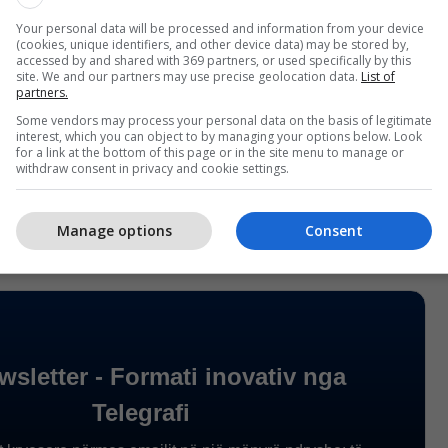
iptuar masa kujdesi.
Your personal data will be processed and information from your device
(cookies, unique identifiers, and other device data) may be stored by,
jin e vitit të kaluar, kallëzimet e paraqitura me
accessed by and shared with 369 partners, or used specifically by this
site. We and our partners may use precise geolocation data.
List of
hpejtuar shënojnë rritje prej 800%.
partners.
Some vendors may process your personal data on the basis of legitimate
ajit 2026 janë regjistruar 19 kundërvajtje, kryesisht
interest, which you can object to by managing your options below. Look
for a link at the bottom of this page or in the site menu to manage or
dhe “grindje e bërtitje”, si dhe 499 ankesa, shumica
withdraw consent in privacy and cookie settings.
 SPB Shkup dhe SPB Shtip.
Manage options
Consent