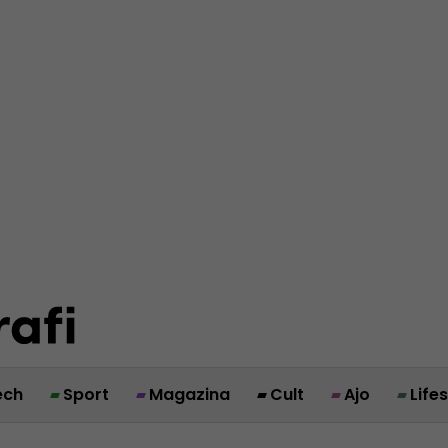
ech
Sport
Magazina
Cult
Ajo
Life