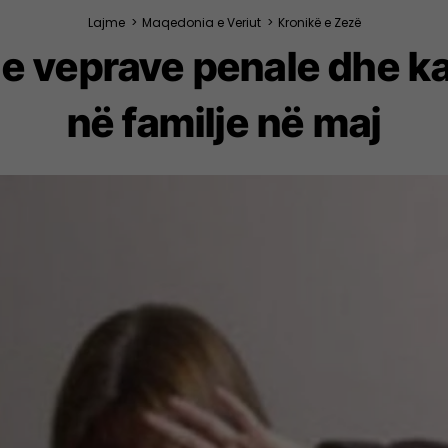
Lajme
>
Maqedonia e Veriut
>
Kronikë e Zezë
 e veprave penale dhe k
në familje në maj