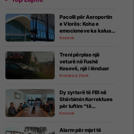
Pacolli për Aeroportin
e Vlorës: Koha e
emocioneve ka kaluar,
do t’i drejtohemi
Kosovë
arbitrazhit dhe
drejtësisë
Treni përplas një
veturë në Fushë
Kosovë, një i lënduar
Kronika e Zezë
Dy zyrtarë të FBI në
Shërbimin Korrektues
për luftim “të
terrorizmit dhe
Kosovë
rreziqeve të sigurisë”
Alarm për mjet të