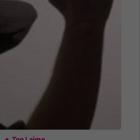
Top Lajme