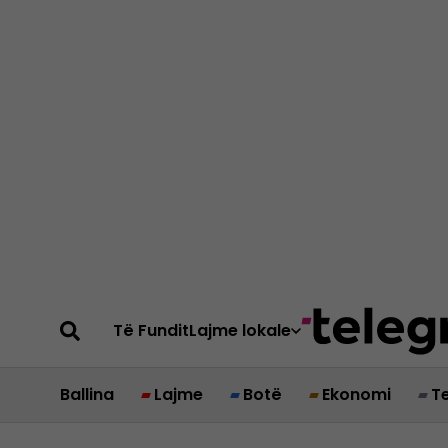
Të Fundit
Lajme lokale
Ballina
Lajme
Botë
Ekonomi
T