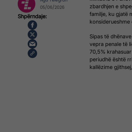
Nga
Telegrafi
zbardhjen e shpe
05/06/2026
familje, ku gjatë 
konsiderueshme e 
Sipas të dhënave 
vepra penale të l
70,5% krahasuar m
periudhë është rr
kallëzime gjithse