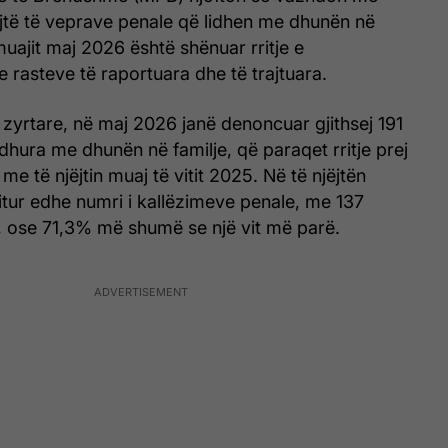
jtë të veprave penale që lidhen me dhunën në
muajit maj 2026 është shënuar rritje e
rasteve të raportuara dhe të trajtuara.
zyrtare, në maj 2026 janë denoncuar gjithsej 191
idhura me dhunën në familje, që paraqet rritje prej
e të njëjtin muaj të vitit 2025. Në të njëjtën
itur edhe numri i kallëzimeve penale, me 137
j, ose 71,3% më shumë se një vit më parë.