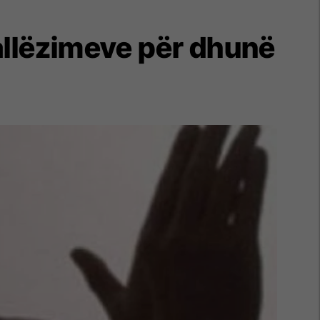
allëzimeve për dhunë