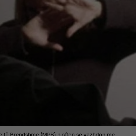
ve të Brendshme (MPB) njofton se vazhdon me