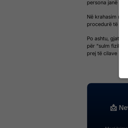
persona janë shq
Në krahasim me ma
procedurë të përs
Po ashtu, gjatë m
për “sulm fizik” 
prej të cilave në