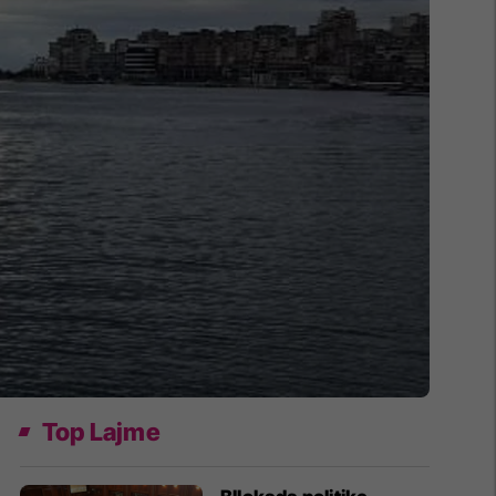
Top Lajme