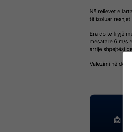
Në relievet e lart
të izoluar reshje
Era do të fryjë m
mesatare 6 m/s e 
arrijë shpejtësi d
Valëzimi në detet