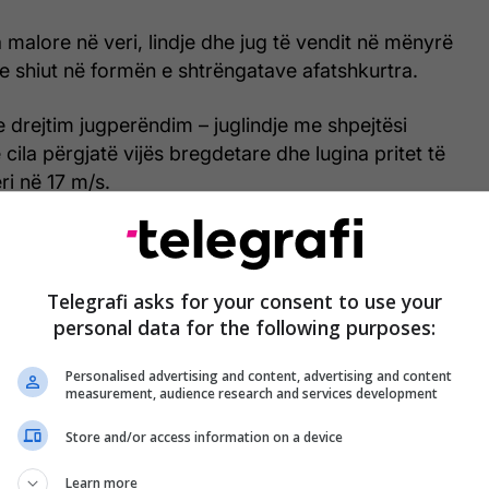
a malore në veri, lindje dhe jug të vendit në mënyrë
t e shiut në formën e shtrëngatave afatshkurtra.
e drejtim jugperëndim – juglindje me shpejtësi
cila përgjatë vijës bregdetare dhe lugina pritet të
eri në 17 m/s.
 Adriatik dhe Jon i forcës 3-4 ballë.
Telegrafi asks for your consent to use your
personal data for the following purposes:
Personalised advertising and content, advertising and content
measurement, audience research and services development
Store and/or access information on a device
Learn more