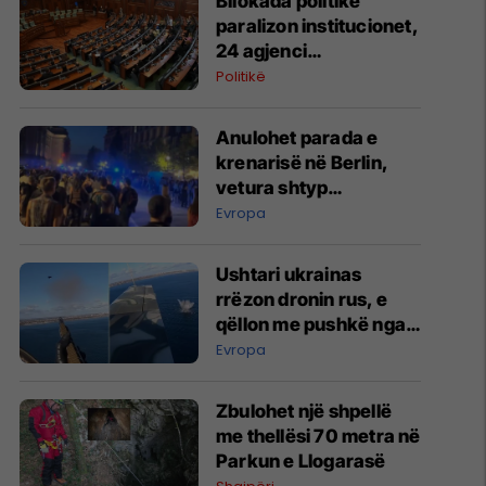
Bllokada politike
paralizon institucionet,
24 agjenci
funksionojnë me
Politikë
mandate të skaduara
ose jo të plota
Anulohet parada e
krenarisë në Berlin,
vetura shtyp
pjesëmarrësit –
Evropa
raportohet për të
lënduar
Ushtari ukrainas
rrëzon dronin rus, e
qëllon me pushkë nga
kabina e aeroplanit
Evropa
Zbulohet një shpellë
me thellësi 70 metra në
Parkun e Llogarasë