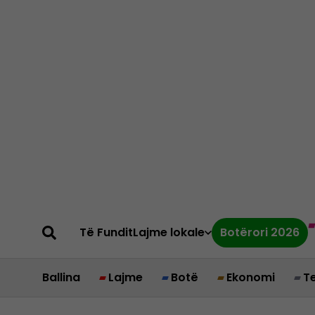
Të Fundit
Lajme lokale
Botërori 2026
Ballina
Lajme
Botë
Ekonomi
T