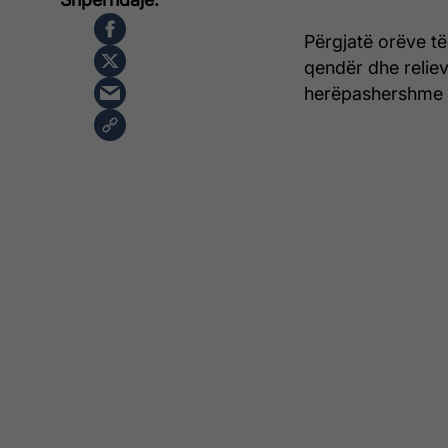
Përgjatë orëve të
qendër dhe reliev
herëpashershme dh