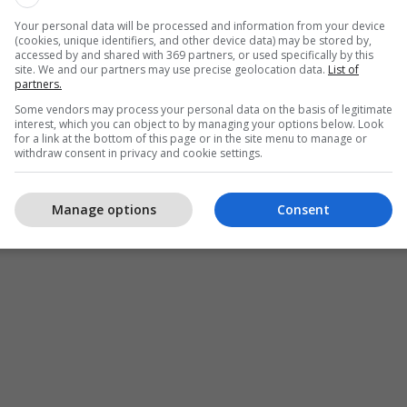
Your personal data will be processed and information from your device
(cookies, unique identifiers, and other device data) may be stored by,
accessed by and shared with 369 partners, or used specifically by this
site. We and our partners may use precise geolocation data.
List of
partners.
Some vendors may process your personal data on the basis of legitimate
interest, which you can object to by managing your options below. Look
for a link at the bottom of this page or in the site menu to manage or
withdraw consent in privacy and cookie settings.
Manage options
Consent