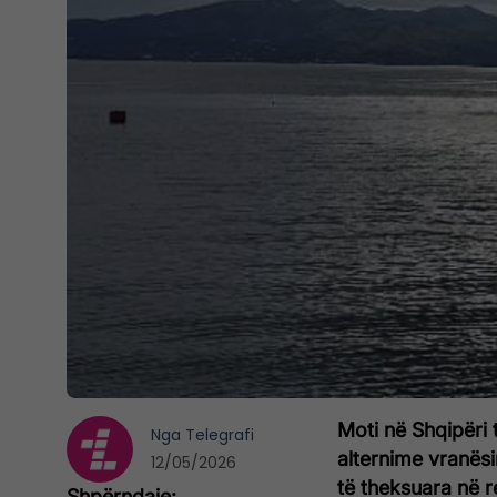
Moti në Shqipëri
Nga
Telegrafi
alternime vranës
12/05/2026
të theksuara në re