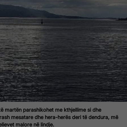
 të martën
parashikohet me kthjellime si dhe
irash mesatare dhe hera-herës deri të dendura, më
lievet malore në lindje.