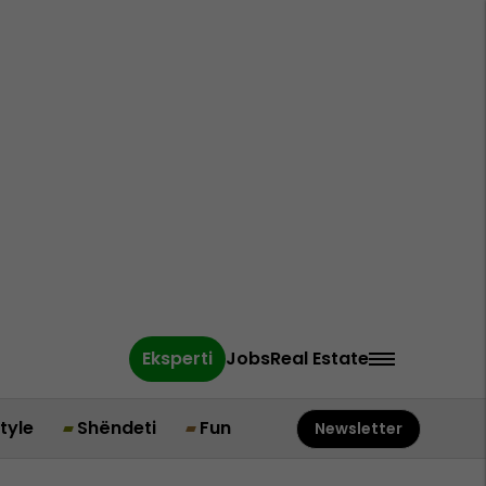
Eksperti
Jobs
Real Estate
style
Shëndeti
Fun
Newsletter