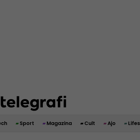
ech
Sport
Magazina
Cult
Ajo
Life