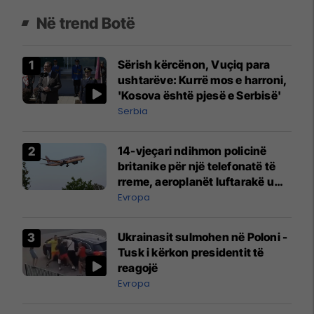
Në trend Botë
Sërish kërcënon, Vuçiq para
ushtarëve: Kurrë mos e harroni,
'Kosova është pjesë e Serbisë'
Serbia
14-vjeçari ndihmon policinë
britanike për një telefonatë të
rreme, aeroplanët luftarakë u
ngritën në ajër për të
Evropa
interceptuar fluturaken e Qatar
Airways që po shkonte drejt
Ukrainasit sulmohen në Poloni -
Mançesterit
Tusk i kërkon presidentit të
reagojë
Evropa