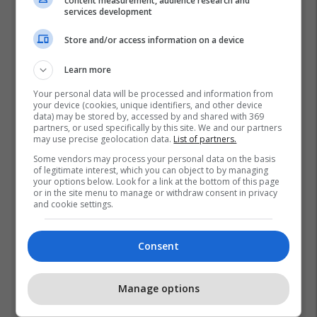
content measurement, audience research and
Fjalët e para të Joshuas
services development
pas fitores me nokaut ndaj
Store and/or access information on a device
Kristian Prengës
26/07/2026
Learn more
Pesë ditë pas marrjes së
Your personal data will be processed and information from
your device (cookies, unique identifiers, and other device
detyrës, shefi i ri i ushtrisë
data) may be stored by, accessed by and shared with 369
ukrainase urdhëron
partners, or used specifically by this site. We and our partners
kontroll të madh
may use precise geolocation data.
List of partners.
26/07/2026
Some vendors may process your personal data on the basis
of legitimate interest, which you can object to by managing
Vetëm dy raunde dhe
your options below. Look for a link at the bottom of this page
miliona euro në xhep,
or in the site menu to manage or withdraw consent in privacy
zbulohet sa fituan Joshua
and cookie settings.
e Prenga
26/07/2026
Consent
Vëllai iu etiketua si pjesëtar
i grupit të Arkanit, Drejtori i
Ekonomisë në Prizren
Manage options
mohon pretendimet
24/07/2026