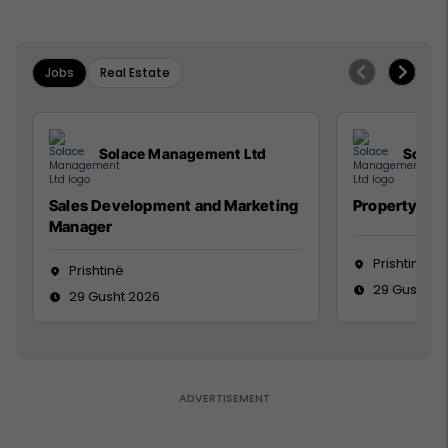
Jobs
Real Estate
Solace Management Ltd
Solac
Sales Development and Marketing
Property Ma
Manager
Prishtinë
Prishtinë
29 Gusht 2
29 Gusht 2026