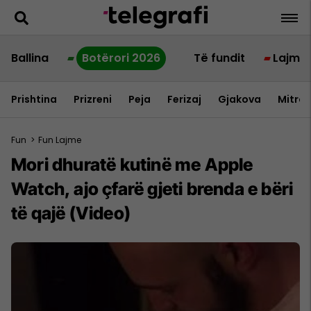
Ballina
Botërori 2026
Të fundit
Lajme
Prishtina
Prizreni
Peja
Ferizaj
Gjakova
Mitrov
Fun
>
Fun Lajme
Mori dhuratë kutinë me Apple
Watch, ajo çfarë gjeti brenda e bëri
të qajë (Video)