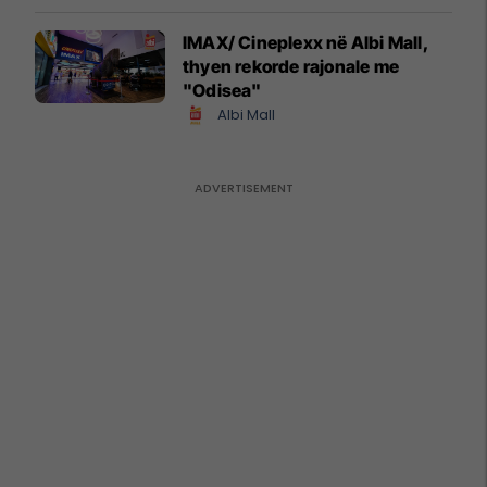
IMAX/ Cineplexx në Albi Mall,
thyen rekorde rajonale me
"Odisea"
Albi Mall