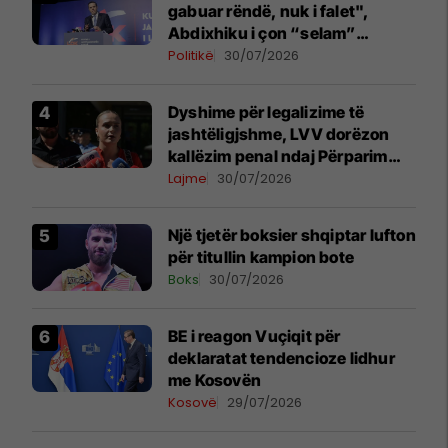
gabuar rëndë, nuk i falet",
Abdixhiku i çon “selam”
Përparim Ramës
Politikë
30/07/2026
Dyshime për legalizime të
jashtëligjshme, LVV dorëzon
kallëzim penal ndaj Përparim
Ramës dhe zyrtarëve të
Lajme
30/07/2026
kabinetit të tij
Një tjetër boksier shqiptar lufton
për titullin kampion bote
Boks
30/07/2026
BE i reagon Vuçiqit për
deklaratat tendencioze lidhur
me Kosovën
Kosovë
29/07/2026