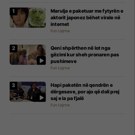
Marulja e paketuar me fytyrën e
aktorit japonez bëhet virale në
internet
Fun Lajme
Qeni shpërthen në lot nga
gëzimi kur sheh pronaren pas
pushimeve
Fun Lajme
Hapi paketën në qendrën e
dërgesave, por ajo që doli prej
saj e la pa fjalë
Fun Lajme