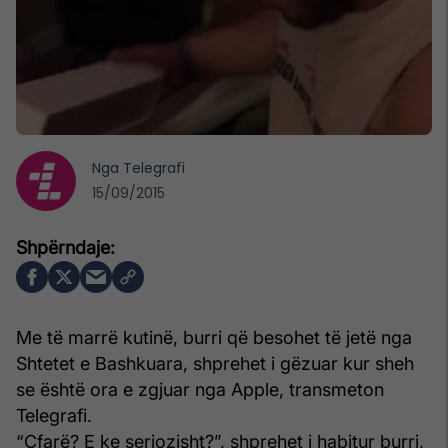
Nga
Telegrafi
15/09/2015
Me të marrë kutinë, burri që besohet të jetë nga
Shtetet e Bashkuara, shprehet i gëzuar kur sheh
se është ora e zgjuar nga Apple, transmeton
Telegrafi.
“Çfarë? E ke seriozisht?”, shprehet i habitur burri,