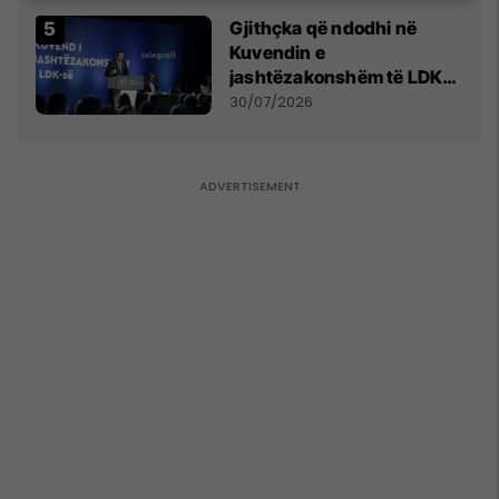
Gjithçka që ndodhi në
Kuvendin e
jashtëzakonshëm të LDK-
së
30/07/2026