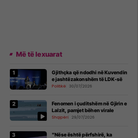
Më të lexuarat
Gjithçka që ndodhi në Kuvendin
e jashtëzakonshëm të LDK-së
Politikë
30/07/2026
Fenomen i çuditshëm në Gjirin e
Lalzit, pamjet bëhen virale
Shqipëri
29/07/2026
"Nëse është përfshirë, ka