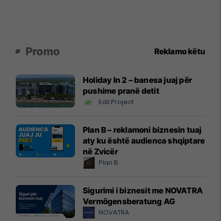
Promo
Reklamo këtu
Holiday In 2 – banesa juaj për
pushime pranë detit
Edil Project
Plan B – reklamoni biznesin tuaj
aty ku është audienca shqiptare
në Zvicër
Plan B
Sigurimi i biznesit me NOVATRA
Vermögensberatung AG
NOVATRA