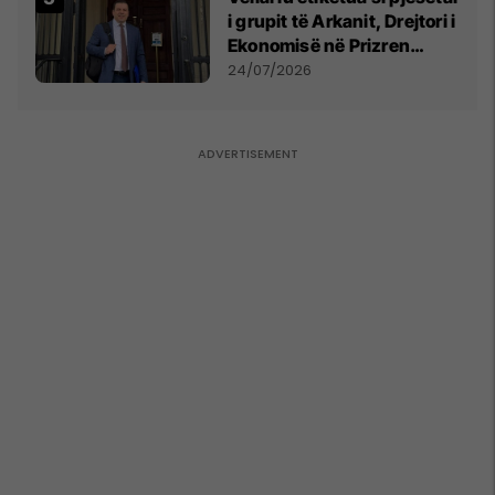
i grupit të Arkanit, Drejtori i
Ekonomisë në Prizren
mohon pretendimet
24/07/2026