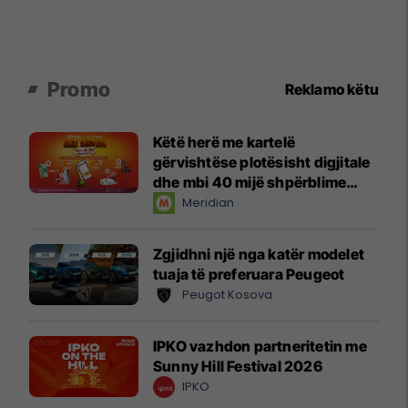
Promo
Reklamo këtu
Këtë herë me kartelë
gërvishtëse plotësisht digjitale
dhe mbi 40 mijë shpërblime
instant!
Meridian
Zgjidhni një nga katër modelet
tuaja të preferuara Peugeot
Peugot Kosova
IPKO vazhdon partneritetin me
Sunny Hill Festival 2026
IPKO