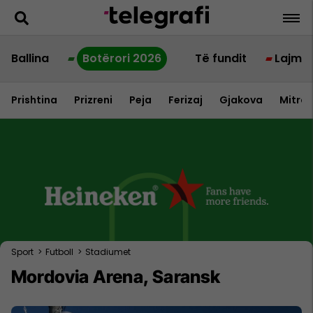
Ballina
Botërori 2026
Të fundit
Lajme
Prishtina
Prizreni
Peja
Ferizaj
Gjakova
Mitrov
Sport
>
Futboll
>
Stadiumet
Mordovia Arena, Saransk