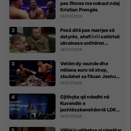
pas fitores me nokaut ndaj
Kristian Prengës
26/07/2026
Pesë ditë pas marrjes së
detyrës, shefi i ri i ushtrisë
ukrainase urdhëron
kontroll të madh
26/07/2026
Vetëm dy raunde dhe
miliona euro në xhep,
zbulohet sa fituan Joshua
e Prenga
26/07/2026
Gjithçka që ndodhi në
Kuvendin e
jashtëzakonshëm të LDK-
së
30/07/2026
Vëllai iu etiketua si pjesëtar