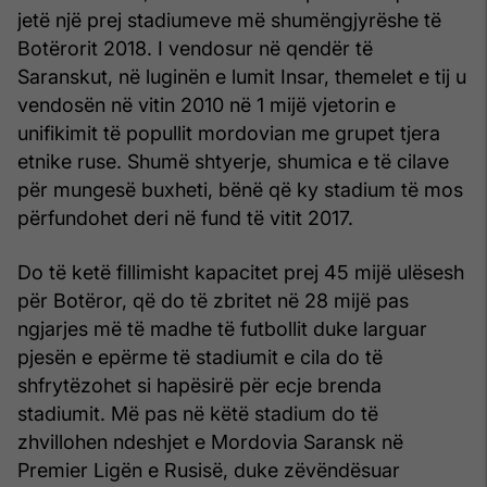
jetë një prej stadiumeve më shumëngjyrëshe të
Botërorit 2018. I vendosur në qendër të
Saranskut, në luginën e lumit Insar, themelet e tij u
vendosën në vitin 2010 në 1 mijë vjetorin e
unifikimit të popullit mordovian me grupet tjera
etnike ruse. Shumë shtyerje, shumica e të cilave
për mungesë buxheti, bënë që ky stadium të mos
përfundohet deri në fund të vitit 2017.
Do të ketë fillimisht kapacitet prej 45 mijë ulësesh
për Botëror, që do të zbritet në 28 mijë pas
ngjarjes më të madhe të futbollit duke larguar
pjesën e epërme të stadiumit e cila do të
shfrytëzohet si hapësirë për ecje brenda
stadiumit. Më pas në këtë stadium do të
zhvillohen ndeshjet e Mordovia Saransk në
Premier Ligën e Rusisë, duke zëvëndësuar