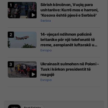
Sërish kërcënon, Vuçiq para
ushtarëve: Kurrë mos e harroni,
'Kosova është pjesë e Serbisë'
Serbia
14-vjeçari ndihmon policinë
britanike për një telefonatë të
rreme, aeroplanët luftarakë u
ngritën në ajër për të
Evropa
interceptuar fluturaken e Qatar
Airways që po shkonte drejt
Ukrainasit sulmohen në Poloni -
Mançesterit
Tusk i kërkon presidentit të
reagojë
Evropa
Jobs
Real Estate