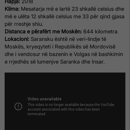
Hapja:
2018
Klima:
Mesatarja më e lartë 23 shkallë celsius dhe
më e ulëta 12 shkallë celsius me 33 për qind gjasa
për rreshje shiu.
Distanca e përafërt me Moskën:
644 kilometra
Lokacioni:
Saransku është në veri-lindje të
Moskës, kryeqyteti i Republikës së Mordovisë
dhe i vendosur në bazenin e Volgas në bashkimin
e rrjedhës së lumenjve Saranka dhe Insar.