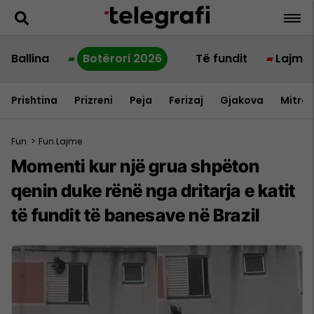
Ballina
Botërori 2026
Të fundit
Lajme
Prishtina
Prizreni
Peja
Ferizaj
Gjakova
Mitrov
Fun
>
Fun Lajme
Momenti kur një grua shpëton
qenin duke rënë nga dritarja e katit
të fundit të banesave në Brazil