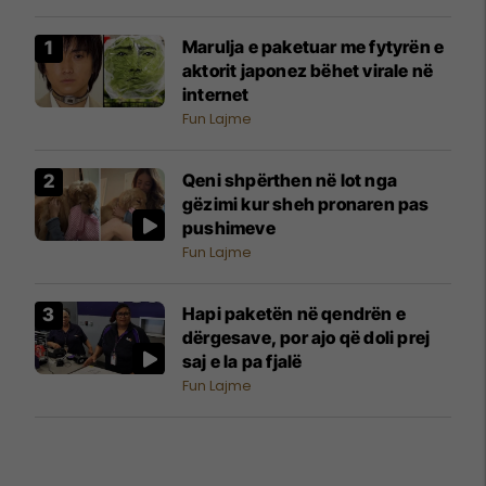
Marulja e paketuar me fytyrën e
aktorit japonez bëhet virale në
internet
Fun Lajme
Qeni shpërthen në lot nga
gëzimi kur sheh pronaren pas
pushimeve
Fun Lajme
Hapi paketën në qendrën e
dërgesave, por ajo që doli prej
saj e la pa fjalë
Fun Lajme