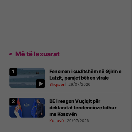
Më të lexuarat
Fenomen i çuditshëm në Gjirin e
Lalzit, pamjet bëhen virale
Shqipëri
29/07/2026
BE i reagon Vuçiqit për
deklaratat tendencioze lidhur
me Kosovën
Kosovë
29/07/2026