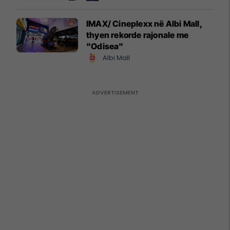
IMAX/ Cineplexx në Albi Mall,
thyen rekorde rajonale me
"Odisea"
Albi Mall