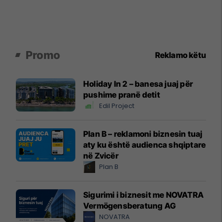
Promo
Reklamo këtu
Holiday In 2 – banesa juaj për
pushime pranë detit
Edil Project
Plan B – reklamoni biznesin tuaj
aty ku është audienca shqiptare
në Zvicër
Plan B
Sigurimi i biznesit me NOVATRA
Vermögensberatung AG
NOVATRA