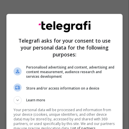
Telegrafi asks for your consent to use
your personal data for the following
purposes:
Personalised advertising and content, advertising and
content measurement, audience research and
services development
Store and/or access information on a device
Learn more
Your personal data will be processed and information from
your device (cookies, unique identifiers, and other device
data) may be stored by, accessed by and shared with 369
Top 5
partners, or used specifically by this site. We and our partners
may use precise geolocation data.
List of partners.