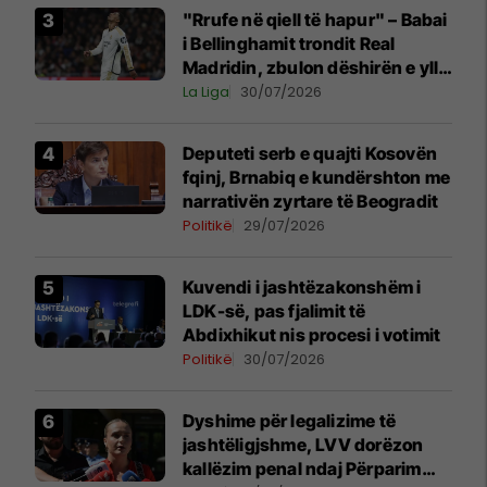
"Rrufe në qiell të hapur" – Babai
i Bellinghamit trondit Real
Madridin, zbulon dëshirën e yllit
anglez për largim
La Liga
30/07/2026
Deputeti serb e quajti Kosovën
fqinj, Brnabiq e kundërshton me
narrativën zyrtare të Beogradit
Politikë
29/07/2026
Kuvendi i jashtëzakonshëm i
LDK-së, pas fjalimit të
Abdixhikut nis procesi i votimit
Politikë
30/07/2026
Dyshime për legalizime të
jashtëligjshme, LVV dorëzon
kallëzim penal ndaj Përparim