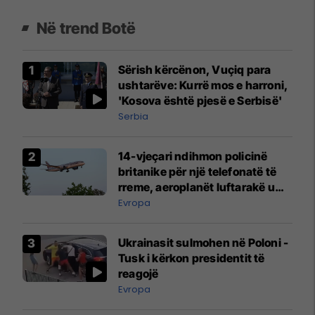
Në trend Botë
Sërish kërcënon, Vuçiq para
ushtarëve: Kurrë mos e harroni,
'Kosova është pjesë e Serbisë'
Serbia
14-vjeçari ndihmon policinë
britanike për një telefonatë të
rreme, aeroplanët luftarakë u
ngritën në ajër për të
Evropa
interceptuar fluturaken e Qatar
Airways që po shkonte drejt
Ukrainasit sulmohen në Poloni -
Mançesterit
Tusk i kërkon presidentit të
reagojë
Evropa