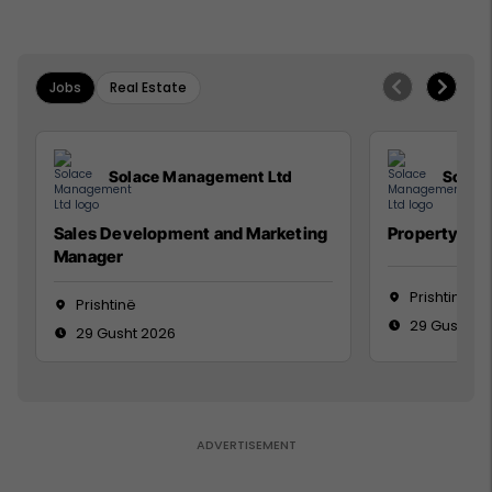
Jobs
Real Estate
Solace Management Ltd
Solac
Sales Development and Marketing
Property Ma
Manager
Prishtinë
Prishtinë
29 Gusht 2
29 Gusht 2026