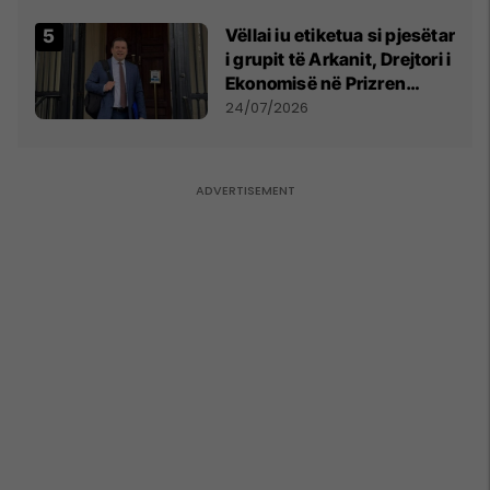
Vëllai iu etiketua si pjesëtar
i grupit të Arkanit, Drejtori i
Ekonomisë në Prizren
mohon pretendimet
24/07/2026