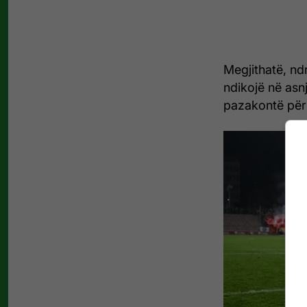
Megjithatë, nd
ndikojë në asn
pazakontë për 