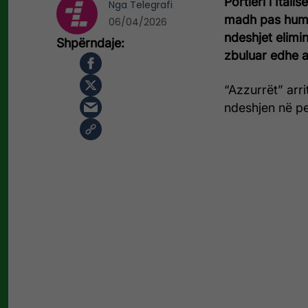
Portieri i
Italisë
Nga
Telegrafi
madh pas humb
06/04/2026
ndeshjet elimi
zbuluar edhe ar
“Azzurrët” arri
ndeshjen në pen