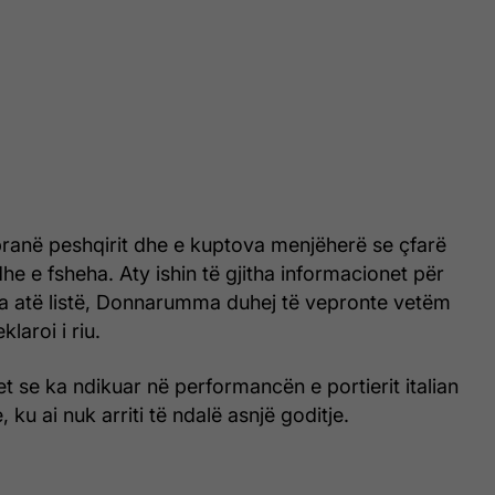
ranë peshqirit dhe e kuptova menjëherë se çfarë
he e fsheha. Aty ishin të gjitha informacionet për
 Pa atë listë, Donnarumma duhej të vepronte vetëm
klaroi i riu.
t se ka ndikuar në performancën e portierit italian
, ku ai nuk arriti të ndalë asnjë goditje.