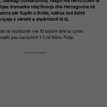
, Gianluigi Donnarumma, reagoi me nervozizëm të
jes dramatike ndaj Bosnja dhe Hercegovina në
natore për Kupën e Botës, ndërsa tani është
syeja e vërtetë e shpërthimit të tij.
tën të rezistonin me 10 lojtarë dhe ta çonin
allti pas barazimit 1-1 në Bilino Polje.