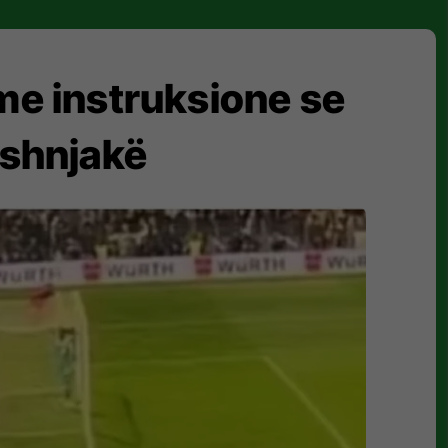
e instruksione se
oshnjakë