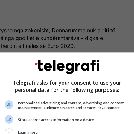
ryshe nga zakonisht, Donnarumma nuk arriti të
jë nga goditjet e kundërshtarëve – diçka e
heroin e finales së Euro 2020.
Telegrafi asks for your consent to use your
personal data for the following purposes:
Personalised advertising and content, advertising and content
measurement, audience research and services development
Store and/or access information on a device
Learn more