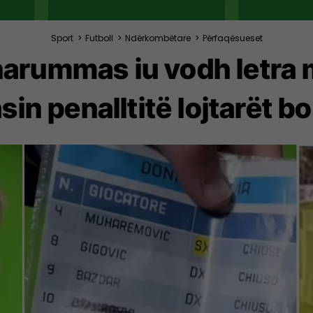
Sport
>
Futboll
>
Ndërkombëtare
>
Përfaqësueset
arummas iu vodh letra m
sin penalltitë lojtarët b