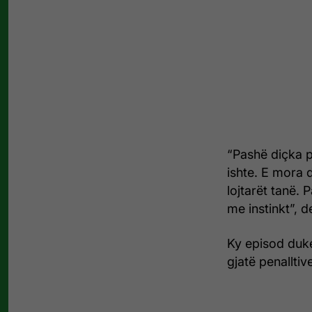
“Pashë diçka p
ishte. E mora d
lojtarët tanë.
me instinkt”, de
Ky episod duke
gjatë penalltive