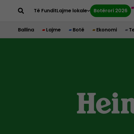
Të Fundit
Lajme lokale
Botërori 2026
Ballina
Lajme
Botë
Ekonomi
T