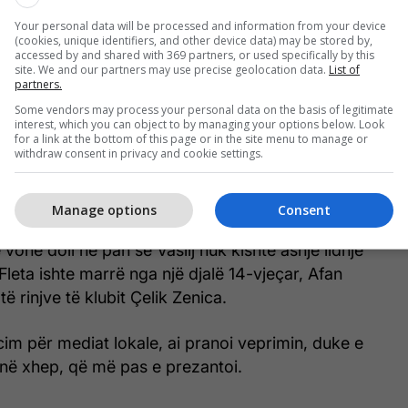
Your personal data will be processed and information from your device
(cookies, unique identifiers, and other device data) may be stored by,
accessed by and shared with 369 partners, or used specifically by this
site. We and our partners may use precise geolocation data.
List of
partners.
Some vendors may process your personal data on the basis of legitimate
interest, which you can object to by managing your options below. Look
i u pa duke i bërtitur portierit të Bosnjës, Nikola
for a link at the bottom of this page or in the site menu to manage or
withdraw consent in privacy and cookie settings.
 akuzuar për vjedhjen e një flete me shënime të
r penalltitë – një listë që zakonisht përmban
i mënyrën e gjuajtjes së lojtarëve kundërshtarë.
Manage options
Consent
vonë doli në pah se Vasilj nuk kishte asnjë lidhje
Fleta ishte marrë nga një djalë 14-vjeçar, Afan
 të rinjve të klubit Çelik Zenica.
im për mediat lokale, ai pranoi veprimin, duke e
 në xhep, që më pas e prezantoi.