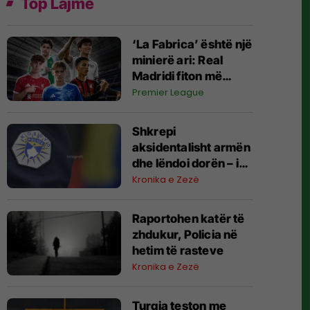
Top Lajme
‘La Fabrica’ është një
minierë ari: Real
Madridi fiton më
shumë të ardhura
Premier League
sesa shpenzoi për
transferimet e reja
Shkrepi
aksidentalisht armën
dhe lëndoi dorën – i
dyshuari në Vitimerr
Kronika e Zezë
tretman mjekësor
Raportohen katër të
zhdukur, Policia në
hetim të rasteve
Kronika e Zezë
Turqia teston me