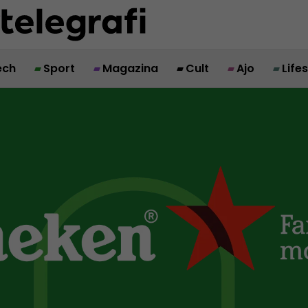
ech
Sport
Magazina
Cult
Ajo
Life