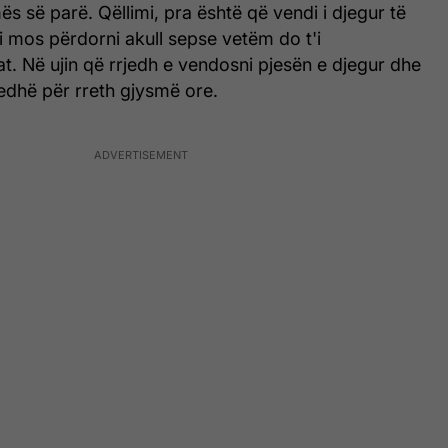
ës së parë. Qëllimi, pra është që vendi i djegur të
si mos përdorni akull sepse vetëm do t'i
t. Në ujin që rrjedh e vendosni pjesën e djegur dhe
rrjedhë për rreth gjysmë ore.