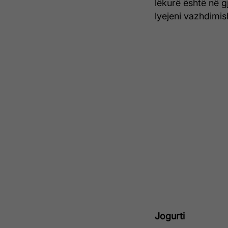
lëkurë është në g
lyejeni vazhdimis
Jogurti