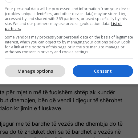
cilët duke përgatitur ushqime shpesh përballen me
Your personal data will be processed and information from your device
 e nxjerrin lëngun e një gjysme të qepës dhe e
(cookies, unique identifiers, and other device data) may be stored by,
accessed by and shared with 369 partners, or used specifically by this
 djegur.
site. We and our partners may use precise geolocation data.
List of
partners.
të mira, këshillohet përdorimi i qepës së sapo prerë
Some vendors may process your personal data on the basis of legitimate
interest, which you can object to by managing your options below. Look
endoset shpejt në vendin e djegur, sepse, nëse
for a link at the bottom of this page or in the site menu to manage or
withdraw consent in privacy and cookie settings.
ta në ajër, i humb disa prej karakteristikave
Manage options
Consent
ës
hta për mjetin më të fuqishëm shtëpiak kundër
but dhembjen, bën që vendi i djegur të shërohet
alon krijimin e flluskave.
 djegur me të bardhë të vezës dhe dhembja do të
rsa do të zhduket deri sa të bardhët e vezës në