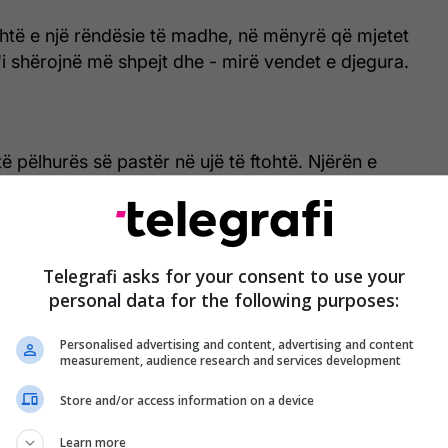
htë e një rëndësie të madhe, në mënyrë që mjetet
'i shërojnë më shpejt dhe - mirë vendet e djegura.
të pëlhurës së pastër në ujë të ftohtë. Njërën e
osni në vendin e djegur, e lini që të ndikojë 15
ë pjesë e hiqni dhe sërish e vendosni në qumësht,
tjetrën dhe e vendosni në vendin e djegur. Edhe atë
nutave.
Telegrafi asks for your consent to use your
personal data for the following purposes:
ta përsëritni gjatë një ore. Qumështi konsiderohet
kas shtëpiak kundër djegieve, transmeton Telegrafi.
Personalised advertising and content, advertising and content
measurement, audience research and services development
Store and/or access information on a device
 i popullarizuar në mesin e kuzhinierëve
Learn more