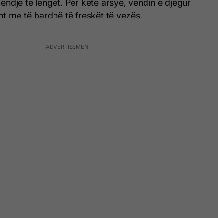
jendje të lëngët. Për këtë arsye, vendin e djegur
ht me të bardhë të freskët të vezës.