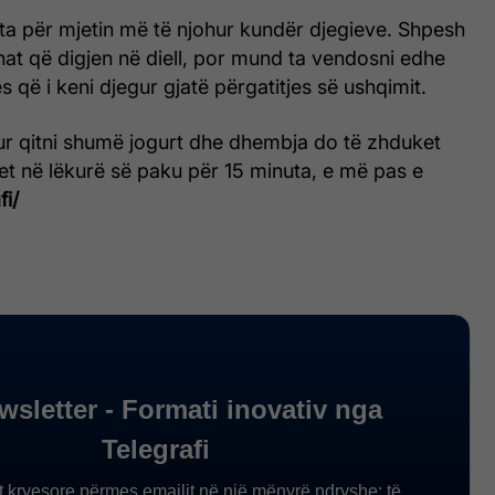
ta për mjetin më të njohur kundër djegieve. Shpesh
at që digjen në diell, por mund ta vendosni edhe
s që i keni djegur gjatë përgatitjes së ushqimit.
ur qitni shumë jogurt dhe dhembja do të zhduket
het në lëkurë së paku për 15 minuta, e më pas e
fi/