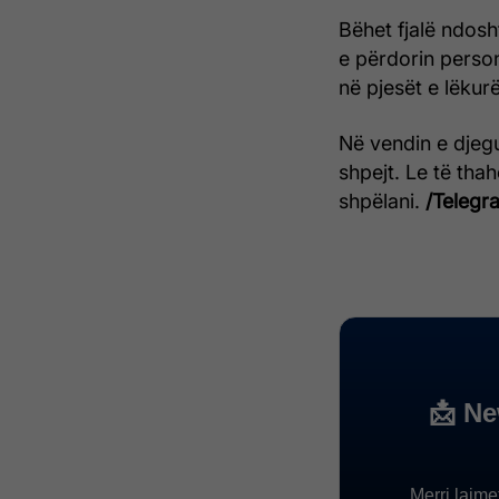
Bëhet fjalë ndosh
e përdorin person
në pjesët e lëkurë
Në vendin e djeg
shpejt. Le të tha
shpëlani.
/Telegra