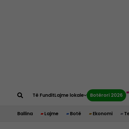
Të Fundit
Lajme lokale
Botërori 2026
Ballina
Lajme
Botë
Ekonomi
T