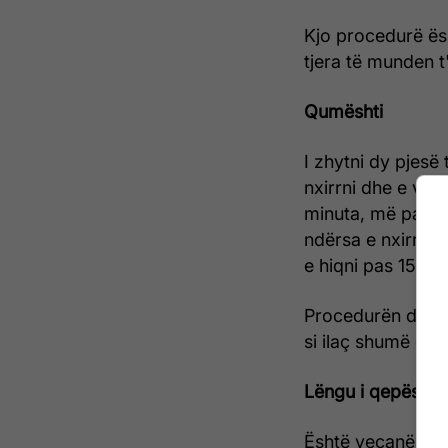
Kjo procedurë ës
tjera të munden t
Qumështi
I zhytni dy pjesë 
nxirrni dhe e vend
minuta, më pas at
ndërsa e nxirrni 
e hiqni pas 15 mi
Procedurën duhet 
si ilaç shumë efi
Lëngu i qepës
Është veçanërisht