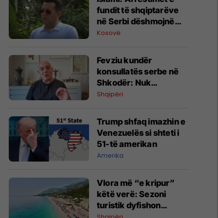
fundit të shqiptarëve
në Serbi dëshmojnë
vazhdimësinë e
Kosovë
politikës së
Millosheviqit
Fevziu kundër
konsullatës serbe në
Shkodër: Nuk
plotësohet asnjë kriter
Shqipëri
ndërkombëtar
Trump shfaq imazhin e
Venezuelës si shteti i
51-të amerikan
Amerika
Vlora më “e kripur”
këtë verë: Sezoni
turistik dyfishon
çmimet, banorët
Shqipëri