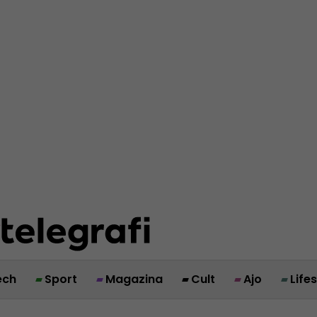
ech
Sport
Magazina
Cult
Ajo
Life