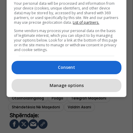
Your personal data will be processed and information from
your device (cookies, unique identifiers, and other device
data) may be stored by, accessed by and shared with 369
partners, or used specifically by this site. We and our partners
may use precise geolocation data.
List of partners.
Some vendors may process your personal data on the basis
of legitimate interest, which you can object to by managing
your options below. Look for a link at the bottom of this page
or in the site menu to manage or withdraw consent in privacy
and cookie settings.
Consent
Manage options
Otorinolaringolog
Podgo
Telegrafi Maqedoni
Shëndetësia Në Maqedoni
Valdrin Asani