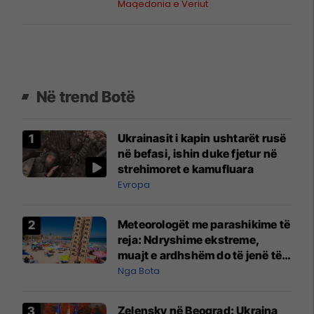
Maqedonia e Veriut
Në trend Botë
Ukrainasit i kapin ushtarët rusë
në befasi, ishin duke fjetur në
strehimoret e kamufluara
Evropa
Meteorologët me parashikime të
reja: Ndryshime ekstreme,
muajt e ardhshëm do të jenë të
pazakontë
Nga Bota
Zelensky në Beograd: Ukraina