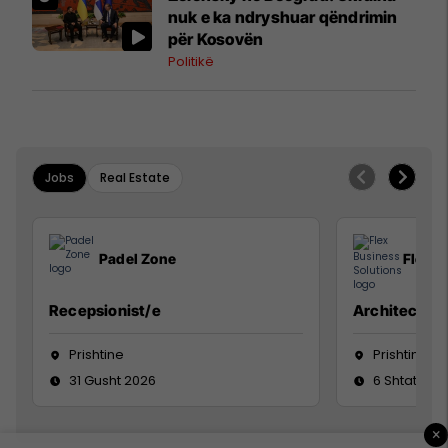
nuk e ka ndryshuar qëndrimin
për Kosovën
Politikë
Jobs
Real Estate
Padel Zone
Flex B
Recepsionist/e
Architect
Prishtine
Prishtinë
31 Gusht 2026
6 Shtator 2
×