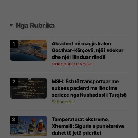
Nga Rubrika
Aksident në magjistralen
Gostivar-Kërçovë, një i vdekur
dhe një i lënduar rëndë
Maqedonia e Veriut
MSH: Është transportuar me
sukses pacienti me lëndime
serioze nga Kushadasi i Turqisë
Shëndetësi
Temperaturat ekstreme,
Xhemaili: Siguria e punëtorëve
duhet të jetë prioritet