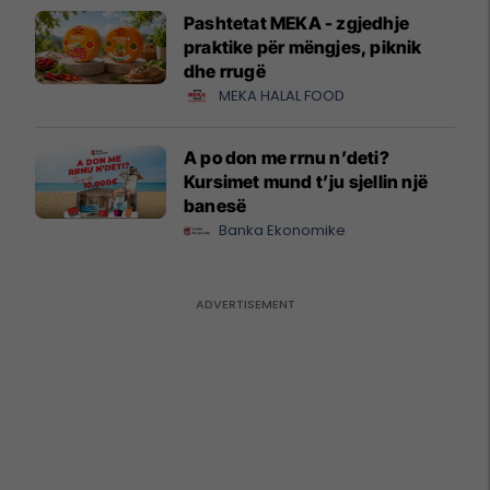
Pashtetat MEKA - zgjedhje
praktike për mëngjes, piknik
dhe rrugë
MEKA HALAL FOOD
A po don me rrnu n’deti?
Kursimet mund t’ju sjellin një
banesë
Banka Ekonomike