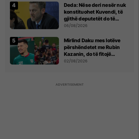
Deda: Nëse deri nesër nuk
konstituohet Kuvendi, të
gjithë deputetët do të
bëjnë shkelje të rëndë
06/08/2026
kushtetuese
Mirlind Daku mes lotëve
përshëndetet me Rubin
Kazanin, do të fitojë
miliona te Spartak Moska
02/08/2026