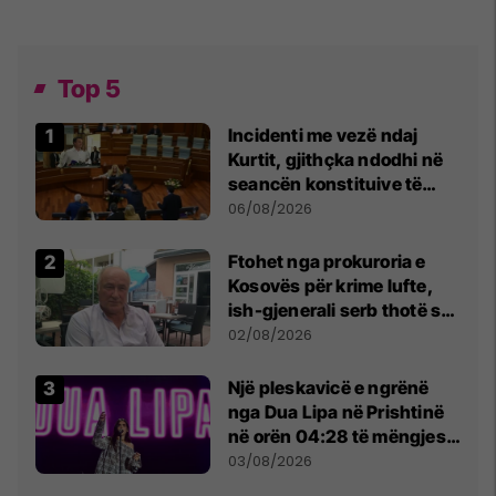
Top 5
Incidenti me vezë ndaj
Kurtit, gjithçka ndodhi në
seancën konstituive të
Kuvendit
06/08/2026
Ftohet nga prokuroria e
Kosovës për krime lufte,
ish-gjenerali serb thotë se
dikush e tradhtoi në
02/08/2026
Beograd
Një pleskavicë e ngrënë
nga Dua Lipa në Prishtinë
në orën 04:28 të mëngjesit
- dhe bota digjitale serbe
03/08/2026
shpall gjendjen e luftës