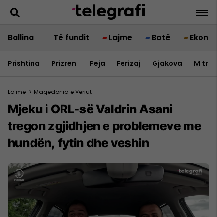
Ballina
Të fundit
Lajme
Botë
Ekono
Prishtina
Prizreni
Peja
Ferizaj
Gjakova
Mitrov
Lajme
>
Maqedonia e Veriut
Mjeku i ORL-së Valdrin Asani
tregon zgjidhjen e problemeve me
hundën, fytin dhe veshin