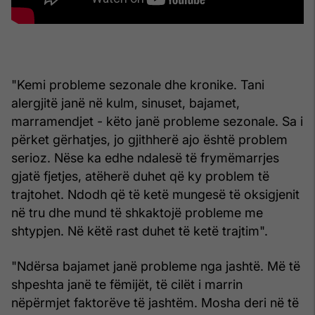
"Kemi probleme sezonale dhe kronike. Tani
alergjitë janë në kulm, sinuset, bajamet,
marramendjet - këto janë probleme sezonale. Sa i
përket gërhatjes, jo gjithherë ajo është problem
serioz. Nëse ka edhe ndalesë të frymëmarrjes
gjatë fjetjes, atëherë duhet që ky problem të
trajtohet. Ndodh që të ketë mungesë të oksigjenit
në tru dhe mund të shkaktojë probleme me
shtypjen. Në këtë rast duhet të ketë trajtim".
"Ndërsa bajamet janë probleme nga jashtë. Më të
shpeshta janë te fëmijët, të cilët i marrin
nëpërmjet faktorëve të jashtëm. Mosha deri në të