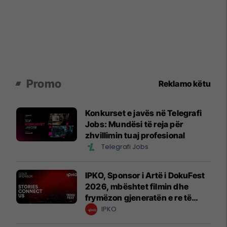
Promo
Reklamo këtu
Konkurset e javës në Telegrafi
Jobs: Mundësi të reja për
zhvillimin tuaj profesional
Telegrafi Jobs
IPKO, Sponsor i Artë i DokuFest
2026, mbështet filmin dhe
frymëzon gjeneratën e re të
krijuesve
IPKO