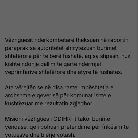
Vëzhguesit ndërkombëtarë theksuan në raportin
paraprak se autoritetet shfrytëzuan burimet
shtetërore për të bërë fushatë, aq sa shpesh, nuk
kishte ndonjë dallim të qartë ndërmjet
veprimtarive shtetërore dhe atyre të fushatës.
Ata vërejtën se në disa raste, mbështetja e
ardhshme e qeverisë për komunat ishte e
kushtëzuar me rezultatin zgjedhor.
Misioni vëzhgues i ODIHR-it takoi burime
vendase, që i pohuan pretendime për frikësim të
votuesve dhe blerje votash.