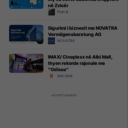
në Zvicër
Plan B
Sigurimi i biznesit me NOVATRA
Vermögensberatung AG
NOVATRA
IMAX/ Cineplexx në Albi Mall,
thyen rekorde rajonale me
"Odisea"
Albi Mall