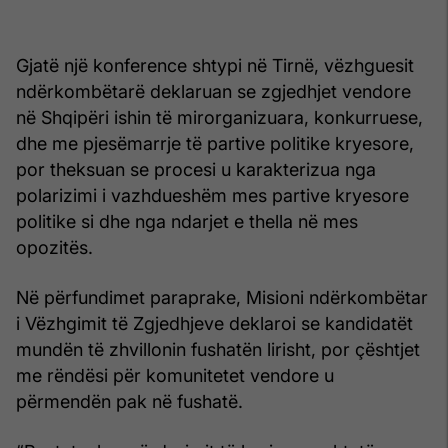
Gjatë një konference shtypi në Tirnë, vëzhguesit
ndërkombëtarë deklaruan se zgjedhjet vendore
në Shqipëri ishin të mirorganizuara, konkurruese,
dhe me pjesëmarrje të partive politike kryesore,
por theksuan se procesi u karakterizua nga
polarizimi i vazhdueshëm mes partive kryesore
politike si dhe nga ndarjet e thella në mes
opozitës.
Në përfundimet paraprake, Misioni ndërkombëtar
i Vëzhgimit të Zgjedhjeve deklaroi se kandidatët
mundën të zhvillonin fushatën lirisht, por çështjet
me rëndësi për komunitetet vendore u
përmendën pak në fushatë.