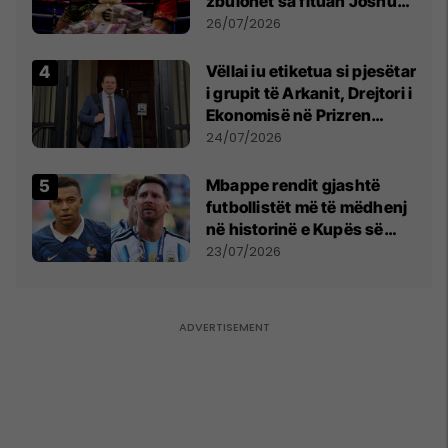
zbulohet sa fituan Joshua
e Prenga
26/07/2026
Vëllai iu etiketua si pjesëtar
i grupit të Arkanit, Drejtori i
Ekonomisë në Prizren
mohon pretendimet
24/07/2026
Mbappe rendit gjashtë
futbollistët më të mëdhenj
në historinë e Kupës së
Botës, Messi mbetet i dyti
23/07/2026