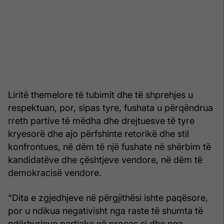
Liritë themelore të tubimit dhe të shprehjes u
respektuan, por, sipas tyre, fushata u përqëndrua
rreth partive të mëdha dhe drejtuesve të tyre
kryesorë dhe ajo përfshinte retorikë dhe stil
konfrontues, në dëm të një fushate në shërbim të
kandidatëve dhe çështjeve vendore, në dëm të
demokracisë vendore.
“Dita e zgjedhjeve në përgjithësi ishte paqësore,
por u ndikua negativisht nga raste të shumta të
ndërhyrjeve partiake në proces si dhe nga