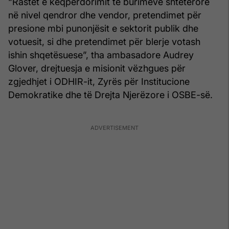
“Rastet e keqpërdorimit të burimeve shtetërore
në nivel qendror dhe vendor, pretendimet për
presione mbi punonjësit e sektorit publik dhe
votuesit, si dhe pretendimet për blerje votash
ishin shqetësuese”, tha ambasadore Audrey
Glover, drejtuesja e misionit vëzhgues për
zgjedhjet i ODHIR-it, Zyrës për Institucione
Demokratike dhe të Drejta Njerëzore i OSBE-së.