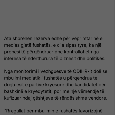
Ata shprehën rezerva edhe për veprimtarinë e
medias gjatë fushatës, e cila sipas tyre, ka një
pronësi të përqëndruar dhe kontrollohet nga
interesa të ndërthurura të biznesit dhe politikës.
Nga monitorimi i vëzhguesve të ODIHR-it doli se
mbulimi mediatik i fushatës u përqendrua te
drejtuesit e partive kryesore dhe kandidatët për
bashkinë e kryeqytetit, por me një vëmendje të
kufizuar ndaj çështjeve të rëndësishme vendore.
“Rregullat për mbulimin e fushatës favorizojnë