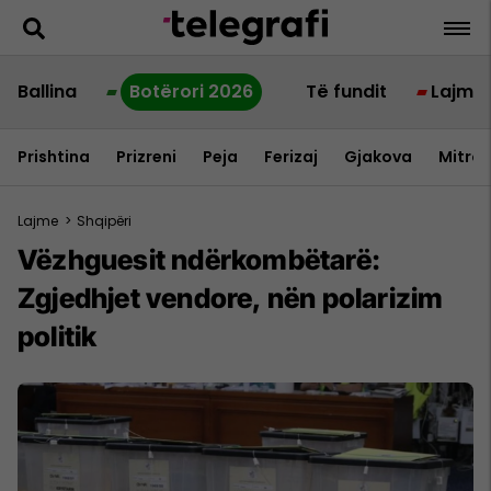
Ballina
Botërori 2026
Të fundit
Lajme
Prishtina
Prizreni
Peja
Ferizaj
Gjakova
Mitrov
Lajme
>
Shqipëri
Vëzhguesit ndërkombëtarë:
Zgjedhjet vendore, nën polarizim
politik