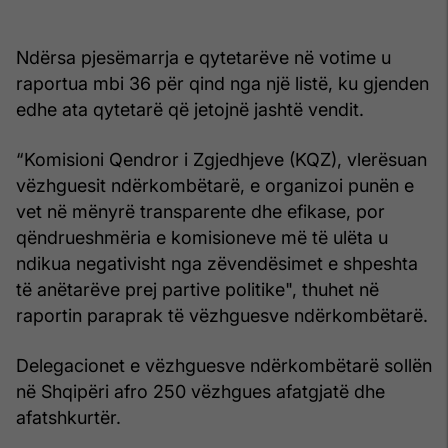
Ndërsa pjesëmarrja e qytetarëve në votime u
raportua mbi 36 për qind nga një listë, ku gjenden
edhe ata qytetarë që jetojnë jashtë vendit.
“Komisioni Qendror i Zgjedhjeve (KQZ), vlerësuan
vëzhguesit ndërkombëtarë, e organizoi punën e
vet në mënyrë transparente dhe efikase, por
qëndrueshmëria e komisioneve më të ulëta u
ndikua negativisht nga zëvendësimet e shpeshta
të anëtarëve prej partive politike", thuhet në
raportin paraprak të vëzhguesve ndërkombëtarë.
Delegacionet e vëzhguesve ndërkombëtarë sollën
në Shqipëri afro 250 vëzhgues afatgjatë dhe
afatshkurtër.