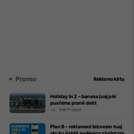
Promo
Reklamo këtu
Holiday In 2 – banesa juaj për
pushime pranë detit
Edil Project
Plan B – reklamoni biznesin tuaj
aty ku është audienca shqiptare