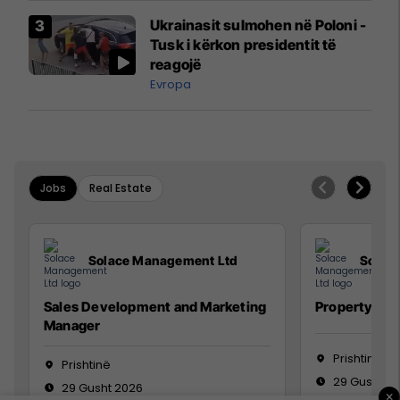
Airways që po shkonte drejt
Ukrainasit sulmohen në Poloni -
Mançesterit
Tusk i kërkon presidentit të
reagojë
Evropa
Jobs
Real Estate
Solace Management Ltd
Solac
Sales Development and Marketing
Property Ma
Manager
Prishtinë
Prishtinë
29 Gusht 2
29 Gusht 2026
×