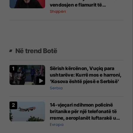
vendosjen e flamurit të
Skënderbeut në BE
Shqipëri
Në trend Botë
Sërish kërcënon, Vuçiq para
ushtarëve: Kurrë mos e harroni,
'Kosova është pjesë e Serbisë'
Serbia
14-vjeçari ndihmon policinë
britanike për një telefonatë të
rreme, aeroplanët luftarakë u
ngritën në ajër për të
Evropa
interceptuar fluturaken e Qatar