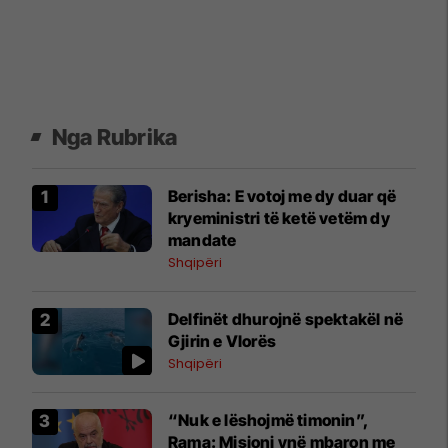
Nga Rubrika
Berisha: E votoj me dy duar që
kryeministri të ketë vetëm dy
mandate
Shqipëri
Delfinët dhurojnë spektakël në
Gjirin e Vlorës
Shqipëri
“Nuk e lëshojmë timonin”,
Rama: Misioni ynë mbaron me