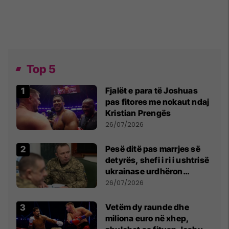
Top 5
Fjalët e para të Joshuas
pas fitores me nokaut ndaj
Kristian Prengës
26/07/2026
Pesë ditë pas marrjes së
detyrës, shefi i ri i ushtrisë
ukrainase urdhëron
kontroll të madh
26/07/2026
Vetëm dy raunde dhe
miliona euro në xhep,