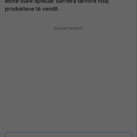
është duke aplikuar barriera tarifore ndaj
produkteve të vendit.