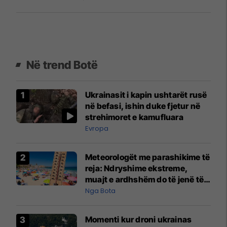
Në trend Botë
Ukrainasit i kapin ushtarët rusë
në befasi, ishin duke fjetur në
strehimoret e kamufluara
Evropa
Meteorologët me parashikime të
reja: Ndryshime ekstreme,
muajt e ardhshëm do të jenë të
pazakontë
Nga Bota
Momenti kur droni ukrainas