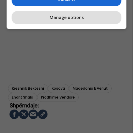
Manage options
Kreshnik Bekteshi
Kosova
Maqedonia E Veriut
Endrit Shala
Prodhime Vendore