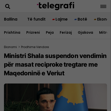
Ballina
Të fundit
Lajme
Botë
Ekono
Prishtina
Prizreni
Peja
Ferizaj
Gjakova
Mitrov
Ekonomi
>
Prodhime Vendore
Ministri Shala suspendon vendimin
për masat reciproke tregtare me
Maqedoninë e Veriut