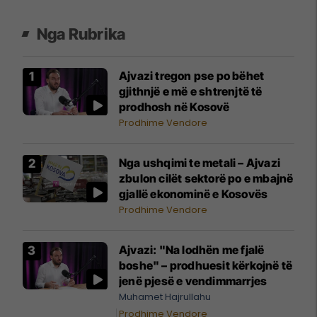
Nga Rubrika
Ajvazi tregon pse po bëhet
gjithnjë e më e shtrenjtë të
prodhosh në Kosovë
Prodhime Vendore
Nga ushqimi te metali – Ajvazi
zbulon cilët sektorë po e mbajnë
gjallë ekonominë e Kosovës
Prodhime Vendore
Ajvazi: "Na lodhën me fjalë
boshe" – prodhuesit kërkojnë të
jenë pjesë e vendimmarrjes
Muhamet Hajrullahu
Prodhime Vendore