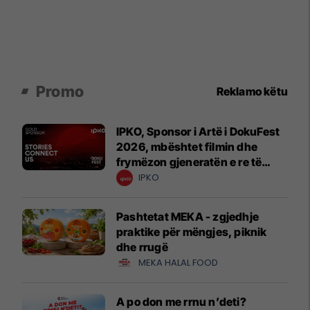
Promo
Reklamo këtu
IPKO, Sponsor i Artë i DokuFest
2026, mbështet filmin dhe
frymëzon gjeneratën e re të
krijuesve
IPKO
Pashtetat MEKA - zgjedhje
praktike për mëngjes, piknik
dhe rrugë
MEKA HALAL FOOD
A po don me rrnu n’deti?