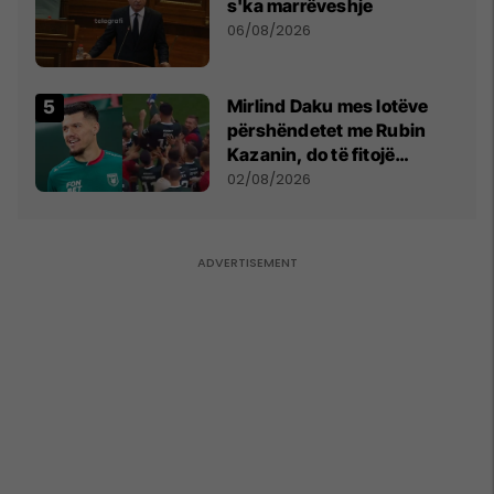
s'ka marrëveshje
06/08/2026
Mirlind Daku mes lotëve
përshëndetet me Rubin
Kazanin, do të fitojë
miliona te Spartak Moska
02/08/2026