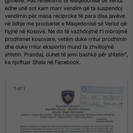
gjithëve. Pas reflektimit të Maqedonisë së Veriut
edhe unë sot kam marr vendim që ta suspendoj
vendimin për masa reciproke të para disa javëve
në lidhje me produktet e Maqedonisë së Veriut që
hyjnë në Kosovë. Ne do të vazhdojmë t’i mbrojmë
prodhimet kosovare, vetëm duke rritur prodhimin
dhe duke rritur eksportin mund ta zhvillojmë
shtetin. Prandaj, duhet të jemi bashkë për shtetin",
ka njoftuar Shala në Facebook.