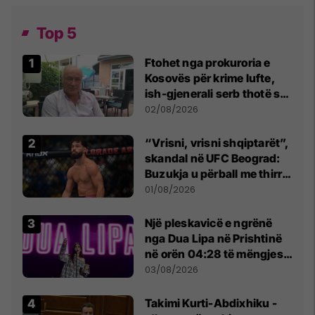
Top 5
Ftohet nga prokuroria e
Kosovës për krime lufte,
ish-gjenerali serb thotë se
dikush e tradhtoi në
02/08/2026
Beograd
“Vrisni, vrisni shqiptarët”,
skandal në UFC Beograd:
Buzukja u përball me thirrje
anti-shqiptare nga
01/08/2026
tribunat
Një pleskavicë e ngrënë
nga Dua Lipa në Prishtinë
në orën 04:28 të mëngjesit
- dhe bota digjitale serbe
03/08/2026
shpall gjendjen e luftës
Takimi Kurti-Abdixhiku -