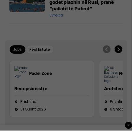
godet plazhin në Rusi, pranë
"pallatit të Putinit"
Evropa
Jobs
Real Estate
Padel Zone
Flex B
Recepsionist/e
Architect
Prishtine
Prishtinë
31 Gusht 2026
6 Shtator 2
×