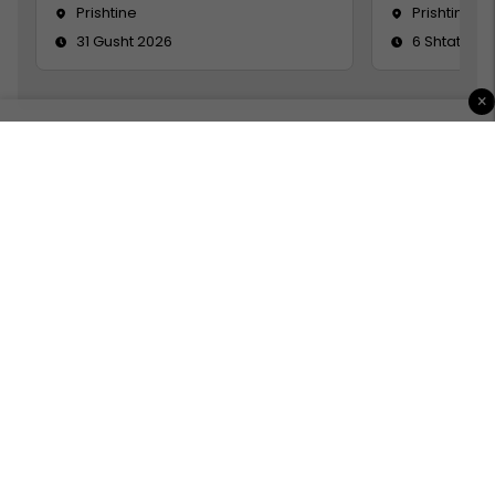
Prishtine
Prishtinë
31 Gusht 2026
6 Shtator 2
×