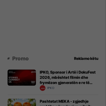
Promo
Reklamo këtu
IPKO, Sponsor i Artë i DokuFest
2026, mbështet filmin dhe
frymëzon gjeneratën e re të
krijuesve
IPKO
Pashtetat MEKA - zgjedhje