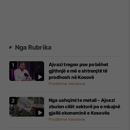
Nga Rubrika
Ajvazi tregon pse po bëhet
gjithnjë e më e shtrenjtë të
prodhosh në Kosovë
Prodhime Vendore
Nga ushqimi te metali – Ajvazi
zbulon cilët sektorë po e mbajnë
gjallë ekonominë e Kosovës
Prodhime Vendore