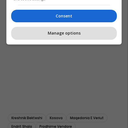
Consent
Manage options
Kreshnik Bekteshi
Kosova
Maqedonia E Veriut
Endrit Shala
Prodhime Vendore