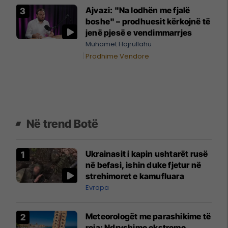
Ajvazi: "Na lodhën me fjalë
boshe" – prodhuesit kërkojnë të
jenë pjesë e vendimmarrjes
Muhamet Hajrullahu
Prodhime Vendore
Në trend Botë
Ukrainasit i kapin ushtarët rusë
në befasi, ishin duke fjetur në
strehimoret e kamufluara
Evropa
Meteorologët me parashikime të
reja: Ndryshime ekstreme,