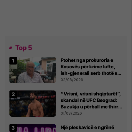
Top 5
Ftohet nga prokuroria e
Kosovës për krime lufte,
ish-gjenerali serb thotë se
dikush e tradhtoi në
02/08/2026
Beograd
“Vrisni, vrisni shqiptarët”,
skandal në UFC Beograd:
Buzukja u përball me thirrje
anti-shqiptare nga
01/08/2026
tribunat
Një pleskavicë e ngrënë