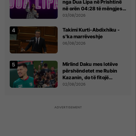
nga Dua Lipa në Prishtinë
në orën 04:28 të mëngjesit
- dhe bota digjitale serbe
03/08/2026
shpall gjendjen e luftës
Takimi Kurti-Abdixhiku -
s'ka marrëveshje
06/08/2026
Mirlind Daku mes lotëve
përshëndetet me Rubin
Kazanin, do të fitojë
miliona te Spartak Moska
02/08/2026