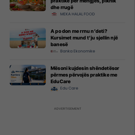
praktike për mëngjes, piknik
dhe rrugë
MEKA HALAL FOOD
A po don me rrnu n’deti?
Kursimet mund t’ju sjellin një
banesë
Banka Ekonomike
Mësoni kujdesin shëndetësor
përmes përvojës praktike me
EduCare
Edu Care