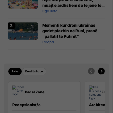
muajt e ardhshëm do të jenë të
pazakontë
Nga Bota
Momenti kur droni ukrainas
godet plazhin në Rusi, pranë
"pallatit të Putinit"
Evropa
Jobs
Real Estate
Padel Zone
Flex B
Recepsionist/e
Architect