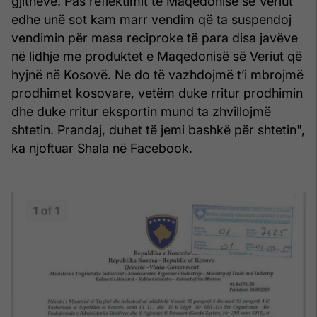
gjithëve. Pas reflektimit të Maqedonisë së Veriut
edhe unë sot kam marr vendim që ta suspendoj
vendimin për masa reciproke të para disa javëve
në lidhje me produktet e Maqedonisë së Veriut që
hyjnë në Kosovë. Ne do të vazhdojmë t’i mbrojmë
prodhimet kosovare, vetëm duke rritur prodhimin
dhe duke rritur eksportin mund ta zhvillojmë
shtetin. Prandaj, duhet të jemi bashkë për shtetin",
ka njoftuar Shala në Facebook.