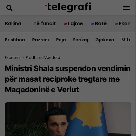
Ballina
Të fundit
Lajme
Botë
Ekono
Prishtina
Prizreni
Peja
Ferizaj
Gjakova
Mitrov
Ekonomi
>
Prodhime Vendore
Ministri Shala suspendon vendimin
për masat reciproke tregtare me
Maqedoninë e Veriut