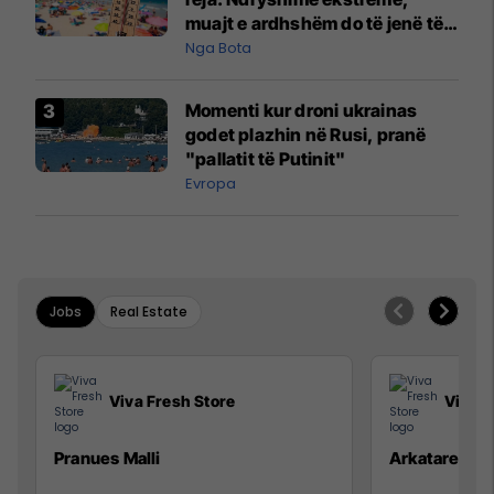
muajt e ardhshëm do të jenë të
pazakontë
Nga Bota
Momenti kur droni ukrainas
godet plazhin në Rusi, pranë
"pallatit të Putinit"
Evropa
Jobs
Real Estate
Viva Fresh Store
Viva F
Pranues Malli
Arkatare