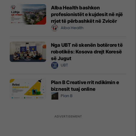
Alba Health bashkon
profesionistët e kujdesit në një
rrjet të përbashkët në Zvicër
Alba Health
Nga UBT në skenën botërore të
robotikës: Kosova drejt Koresë
së Jugut
UBT
Plan B Creative rrit ndikimin e
biznesit tuaj online
Plan B