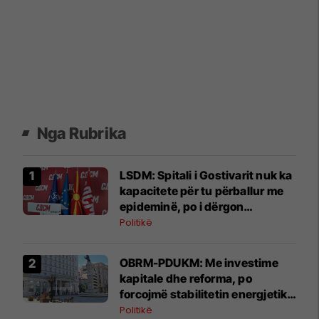
Nga Rubrika
LSDM: Spitali i Gostivarit nuk ka
kapacitete për tu përballur me
epideminë, po i dërgon
pacientët në Tetovë
Politikë
OBRM-PDUKM: Me investime
kapitale dhe reforma, po
forcojmë stabilitetin energjetik
të Maqedonisë
Politikë