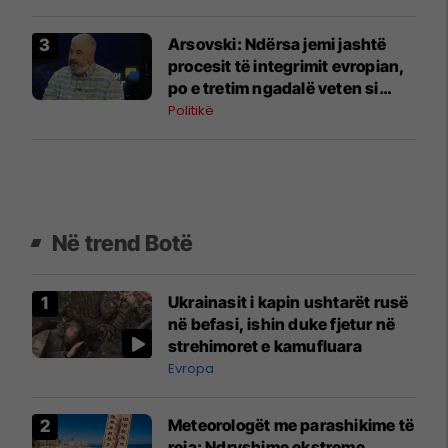
Arsovski: Ndërsa jemi jashtë
procesit të integrimit evropian,
po e tretim ngadalë veten si
"bretkosat"
Politikë
Në trend Botë
Ukrainasit i kapin ushtarët rusë
në befasi, ishin duke fjetur në
strehimoret e kamufluara
Evropa
Meteorologët me parashikime të
reja: Ndryshime ekstreme,