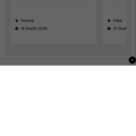
Ferizaj
Pejë
19 Gusht 2026
31 Gusht 20
×