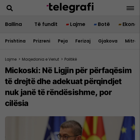
Ballina
Të fundit
Lajme
Botë
Ekono
Prishtina
Prizreni
Peja
Ferizaj
Gjakova
Mitrov
Lajme
>
Maqedonia e Veriut
>
Politikë
Mickoski: Në Ligjin për përfaqësim
të drejtë dhe adekuat përqindjet
nuk janë të rëndësishme, por
cilësia