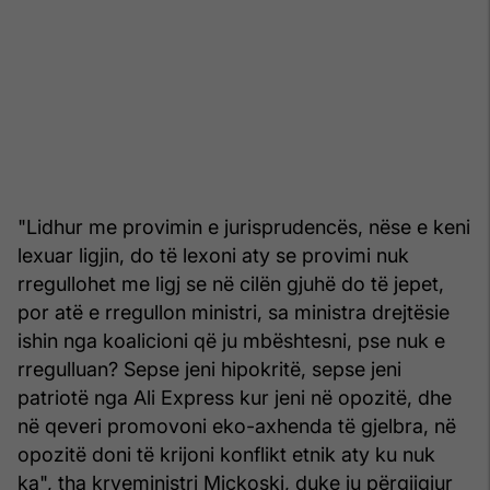
"Lidhur me provimin e jurisprudencës, nëse e keni
lexuar ligjin, do të lexoni aty se provimi nuk
rregullohet me ligj se në cilën gjuhë do të jepet,
por atë e rregullon ministri, sa ministra drejtësie
ishin nga koalicioni që ju mbështesni, pse nuk e
rregulluan? Sepse jeni hipokritë, sepse jeni
patriotë nga Ali Express kur jeni në opozitë, dhe
në qeveri promovoni eko-axhenda të gjelbra, në
opozitë doni të krijoni konflikt etnik aty ku nuk
ka", tha kryeministri Mickoski, duke iu përgjigjur