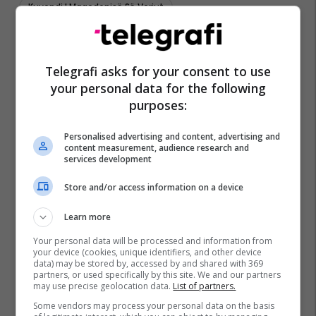
Kuvendi I Maqedonisë Së Veriut
Deputetët E Kuvendit Të Maqedonisë
Hristijan Mickoski
Telegrafi asks for your consent to use
your personal data for the following
purposes:
Personalised advertising and content, advertising and
content measurement, audience research and
services development
Store and/or access information on a device
Learn more
Your personal data will be processed and information from
your device (cookies, unique identifiers, and other device
data) may be stored by, accessed by and shared with 369
partners, or used specifically by this site. We and our partners
may use precise geolocation data.
List of partners.
Some vendors may process your personal data on the basis