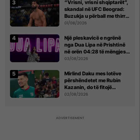
“Vrisni, vrisni shqiptarët”,
skandal në UFC Beograd:
Buzukja u përball me thirrje
anti-shqiptare nga
01/08/2026
tribunat
Një pleskavicë e ngrënë
nga Dua Lipa në Prishtinë
në orën 04:28 të mëngjesit
- dhe bota digjitale serbe
03/08/2026
shpall gjendjen e luftës
Mirlind Daku mes lotëve
përshëndetet me Rubin
Kazanin, do të fitojë
miliona te Spartak Moska
02/08/2026