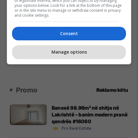
of legitimate interest, which you can object to by managing
your options below. Look for a link at the bottom of this page
or in the site menu to manage or withdraw consent in privacy
and cookie settings.
Consent
Manage options
Promo
Reklamo këtu
Banesë 98.96m² në shitje në
Lakrishtë – banim modern pranë
qendrës #16060
Pro Real Estate