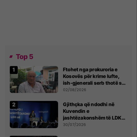
Top 5
Ftohet nga prokuroria e
Kosovës për krime lufte,
ish-gjenerali serb thotë se
dikush e tradhtoi në
02/08/2026
Beograd
Gjithçka që ndodhi në
Kuvendin e
jashtëzakonshëm të LDK-
së
30/07/2026