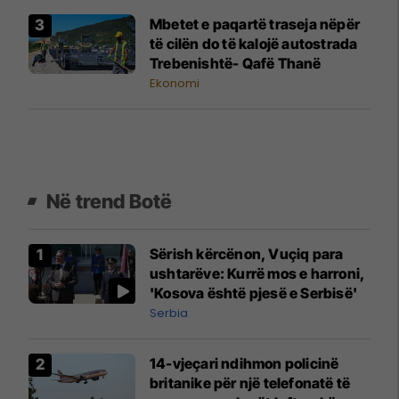
Mbetet e paqartë traseja nëpër
të cilën do të kalojë autostrada
Trebenishtë- Qafë Thanë
Ekonomi
Në trend Botë
Sërish kërcënon, Vuçiq para
ushtarëve: Kurrë mos e harroni,
'Kosova është pjesë e Serbisë'
Serbia
14-vjeçari ndihmon policinë
britanike për një telefonatë të