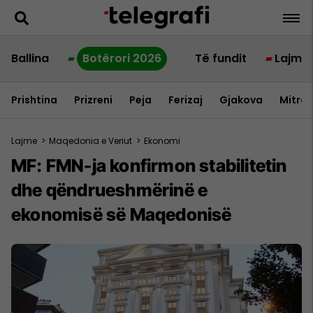
Ballina
Botërori 2026
Të fundit
Lajme
Prishtina
Prizreni
Peja
Ferizaj
Gjakova
Mitrov
Lajme
>
Maqedonia e Veriut
>
Ekonomi
MF: FMN-ja konfirmon stabilitetin
dhe qëndrueshmërinë e
ekonomisë së Maqedonisë