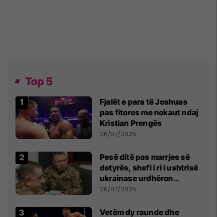
Top 5
Fjalët e para të Joshuas
pas fitores me nokaut ndaj
Kristian Prengës
26/07/2026
Pesë ditë pas marrjes së
detyrës, shefi i ri i ushtrisë
ukrainase urdhëron
kontroll të madh
26/07/2026
Vetëm dy raunde dhe