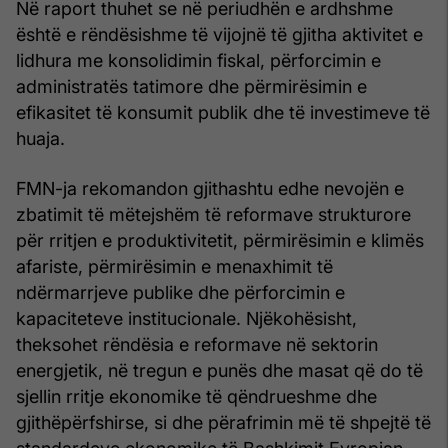
Në raport thuhet se në periudhën e ardhshme
është e rëndësishme të vijojnë të gjitha aktivitet e
lidhura me konsolidimin fiskal, përforcimin e
administratës tatimore dhe përmirësimin e
efikasitet të konsumit publik dhe të investimeve të
huaja.
FMN-ja rekomandon gjithashtu edhe nevojën e
zbatimit të mëtejshëm të reformave strukturore
për rritjen e produktivitetit, përmirësimin e klimës
afariste, përmirësimin e menaxhimit të
ndërmarrjeve publike dhe përforcimin e
kapaciteteve institucionale. Njëkohësisht,
theksohet rëndësia e reformave në sektorin
energjetik, në tregun e punës dhe masat që do të
sjellin rritje ekonomike të qëndrueshme dhe
gjithëpërfshirse, si dhe përafrimin më të shpejtë të