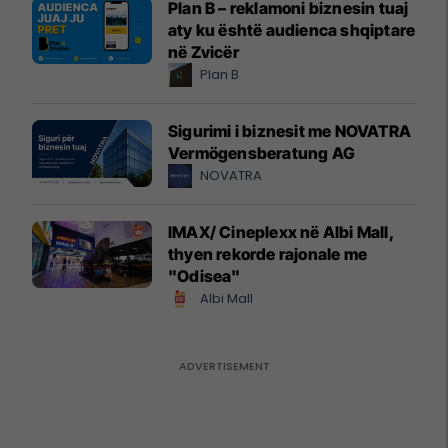
Plan B – reklamoni biznesin tuaj
aty ku është audienca shqiptare
në Zvicër
Plan B
Sigurimi i biznesit me NOVATRA
Vermögensberatung AG
NOVATRA
IMAX/ Cineplexx në Albi Mall,
thyen rekorde rajonale me
"Odisea"
Albi Mall