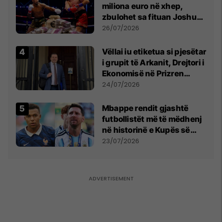
miliona euro në xhep,
zbulohet sa fituan Joshua
e Prenga
26/07/2026
Vëllai iu etiketua si pjesëtar
i grupit të Arkanit, Drejtori i
Ekonomisë në Prizren
mohon pretendimet
24/07/2026
Mbappe rendit gjashtë
futbollistët më të mëdhenj
në historinë e Kupës së
Botës, Messi mbetet i dyti
23/07/2026