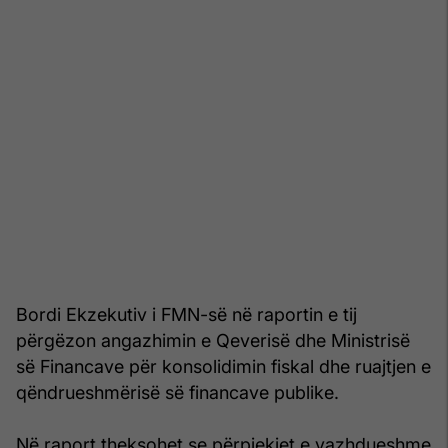
Bordi Ekzekutiv i FMN-së në raportin e tij
përgëzon angazhimin e Qeverisë dhe Ministrisë
së Financave për konsolidimin fiskal dhe ruajtjen e
qëndrueshmërisë së financave publike.
Në raport theksohet se përpjekjet e vazhdueshme