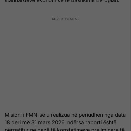
standardeve ekonomike të Bashkimit Evropian.
Misioni i FMN-së u realizua në periudhën nga data
18 deri më 31 mars 2026, ndërsa raporti është
përgatitur në bazë të konstatimeve preliminare të