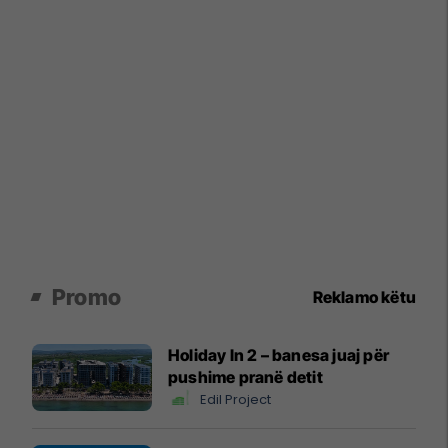
Promo
Reklamo këtu
Holiday In 2 – banesa juaj për
pushime pranë detit
Edil Project