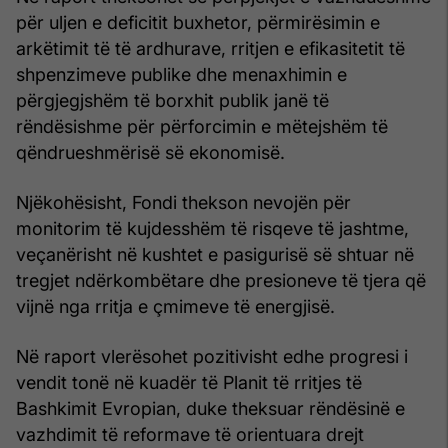
për uljen e deficitit buxhetor, përmirësimin e
arkëtimit të të ardhurave, rritjen e efikasitetit të
shpenzimeve publike dhe menaxhimin e
përgjegjshëm të borxhit publik janë të
rëndësishme për përforcimin e mëtejshëm të
qëndrueshmërisë së ekonomisë.
Njëkohësisht, Fondi thekson nevojën për
monitorim të kujdesshëm të risqeve të jashtme,
veçanërisht në kushtet e pasigurisë së shtuar në
tregjet ndërkombëtare dhe presioneve të tjera që
vijnë nga rritja e çmimeve të energjisë.
Në raport vlerësohet pozitivisht edhe progresi i
vendit tonë në kuadër të Planit të rritjes të
Bashkimit Evropian, duke theksuar rëndësinë e
vazhdimit të reformave të orientuara drejt