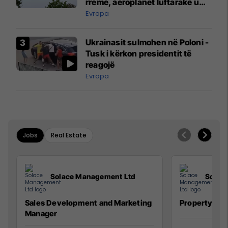
rreme, aeroplanët luftarakë u
ngritën në ajër për të
Evropa
interceptuar fluturaken e Qatar
Airways që po shkonte drejt
Ukrainasit sulmohen në Poloni -
Mançesterit
Tusk i kërkon presidentit të
reagojë
Evropa
Jobs
Real Estate
Solace Management Ltd
Solac
Sales Development and Marketing
Property Ma
Manager