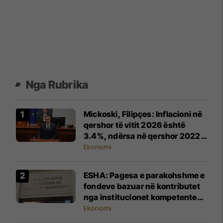
Nga Rubrika
Mickoski, Filipçes: Inflacioni në
qershor të vitit 2026 është
3.4%, ndërsa në qershor 2022
ishte 14.7%
Ekonomi
ESHA: Pagesa e parakohshme e
fondeve bazuar në kontributet
nga institucionet kompetente
ndikon në likuiditetin e FSSH-së
Ekonomi