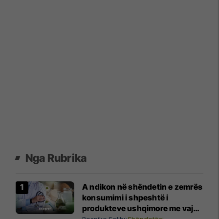
Nga Rubrika
A ndikon në shëndetin e zemrës
konsumimi i shpeshtë i
produkteve ushqimore me vaj
palme (vajra të ngopura)?