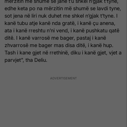
merzitin më shumë se jane t’u shkel n’gjak t’tyne,
edhe keta po na mërzitin më shumë se lavdi tyne,
sot jena në liri nuk duhet me shkel n’gjak t’tyne. I
kanë tubu atje kanë nda gratë, i kanë çu anena,
ata i kanë rreshtu n’ni vend, i kanë pushkatu qatë
ditë. I kanë varrosë me bager, pastaj i kanë
zhvarrosë me bager mas disa ditë, i kanë hup.
Tash i kane gjet në rrethinë, diku i kanë gjet, vjet a
parvjet”, tha Deliu.