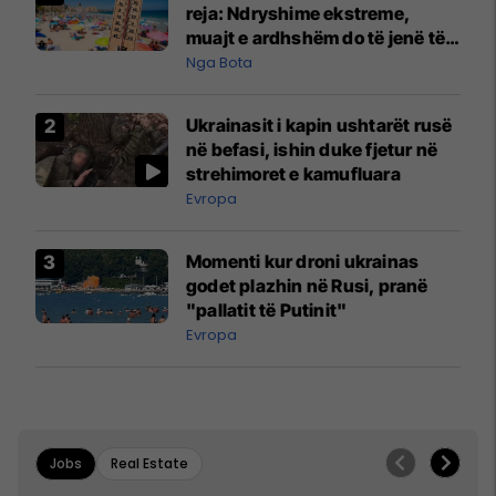
reja: Ndryshime ekstreme,
muajt e ardhshëm do të jenë të
pazakontë
Nga Bota
Ukrainasit i kapin ushtarët rusë
në befasi, ishin duke fjetur në
strehimoret e kamufluara
Evropa
Momenti kur droni ukrainas
godet plazhin në Rusi, pranë
"pallatit të Putinit"
Evropa
Jobs
Real Estate