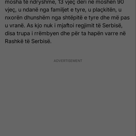
mosha të ndryshme, 13 vjeç deri në moshën 90
vjeç, u ndanë nga familjet e tyre, u plaçkitën, u
nxorën dhunshëm nga shtëpitë e tyre dhe më pas
u vranë. As kjo nuk i mjaftoi regjimit të Serbisë,
disa trupa i rrëmbyen dhe për ta hapën varre në
Rashkë të Serbisë.