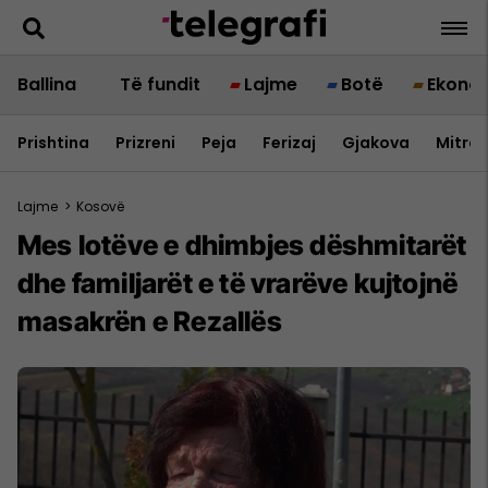
Ballina
Të fundit
Lajme
Botë
Ekono
Prishtina
Prizreni
Peja
Ferizaj
Gjakova
Mitrov
Lajme
>
Kosovë
Mes lotëve e dhimbjes dëshmitarët
dhe familjarët e të vrarëve kujtojnë
masakrën e Rezallës