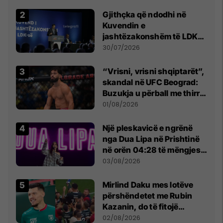
Beograd
Gjithçka që ndodhi në
Kuvendin e
jashtëzakonshëm të LDK-
së
30/07/2026
“Vrisni, vrisni shqiptarët”,
skandal në UFC Beograd:
Buzukja u përball me thirrje
anti-shqiptare nga
01/08/2026
tribunat
Një pleskavicë e ngrënë
nga Dua Lipa në Prishtinë
në orën 04:28 të mëngjesit
- dhe bota digjitale serbe
03/08/2026
shpall gjendjen e luftës
Mirlind Daku mes lotëve
përshëndetet me Rubin
Kazanin, do të fitojë
miliona te Spartak Moska
02/08/2026