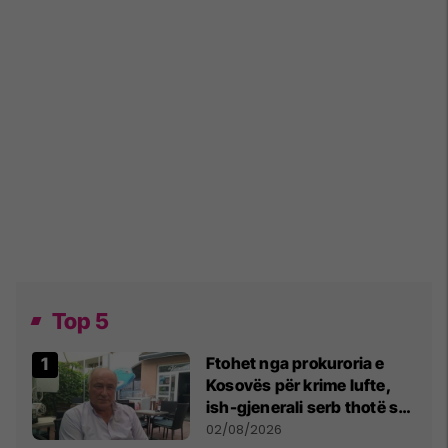
Top 5
Ftohet nga prokuroria e
Kosovës për krime lufte,
ish-gjenerali serb thotë se
dikush e tradhtoi në
02/08/2026