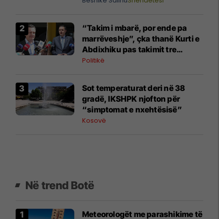
Besnike Salihu
Shëndetësi
Shpjegon kardiologu Batalli
“Takim i mbarë, por ende pa
marrëveshje”, çka thanë Kurti e
Abdixhiku pas takimit tre
orësh?
Politikë
Sot temperaturat deri në 38
gradë, IKSHPK njofton për
“simptomat e nxehtësisë”
Kosovë
Në trend Botë
Meteorologët me parashikime të