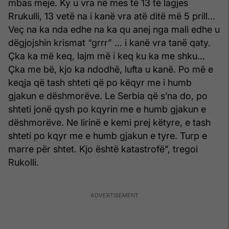
mbas meje. Ky u vra në mes të 13 të lagjes
Rrukulli, 13 vetë na i kanë vra atë ditë më 5 prill…
Veç na ka nda edhe na ka qu anej nga mali edhe u
dëgjojshin krismat “grrr” … i kanë vra tanë qaty.
Çka ka më keq, lajm më i keq ku ka me shku…
Çka me bë, kjo ka ndodhë, lufta u kanë. Po më e
keqja që tash shteti që po këqyr me i humb
gjakun e dëshmorëve. Le Serbia që s’na do, po
shteti jonë qysh po kqyrin me e humb gjakun e
dëshmorëve. Ne lirinë e kemi prej këtyre, e tash
shteti po kqyr me e humb gjakun e tyre. Turp e
marre për shtet. Kjo është katastrofë”, tregoi
Rukolli.