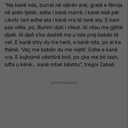
“Na kanë nda, burrat në njërën anë, gratë e fëmija
në anën tjetër, edhe i kanë marrë, i kanë nisë për
Likofc tani edhe ata i kanë vra të tanë aty. E kam
pas vëlla, po, Burimi djali i vllaut. Ai vllau me gjithë
djalë. Ai djali s’ka dashtë me u nda prej babës të
vet. E kanë shty dy-tre herë, e kanë nda, po ai ka
thënë: ‘Veç me babën du me nejtë’. Edhe e kanë
vra. E kujtojmë vështirë boll, po çka me bë tash,
lufta u kënë… kanë mbet kështu”, tregoi Zabeli.