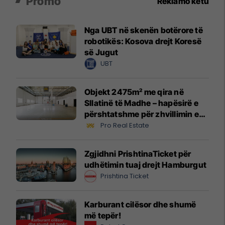
Promo
Reklamo këtu
Nga UBT në skenën botërore të
robotikës: Kosova drejt Koresë
së Jugut
UBT
Objekt 2475m² me qira në
Sllatinë të Madhe – hapësirë e
përshtatshme për zhvillimin e
biznesit #16068
Pro Real Estate
Zgjidhni PrishtinaTicket për
udhëtimin tuaj drejt Hamburgut
Prishtina Ticket
Karburant cilësor dhe shumë
më tepër!