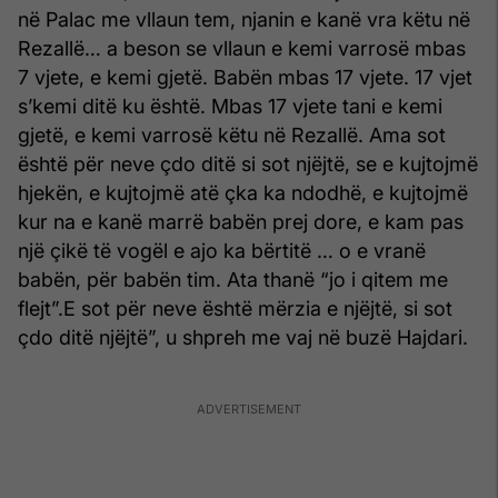
në Palac me vllaun tem, njanin e kanë vra këtu në
Rezallë… a beson se vllaun e kemi varrosë mbas
7 vjete, e kemi gjetë. Babën mbas 17 vjete. 17 vjet
s’kemi ditë ku është. Mbas 17 vjete tani e kemi
gjetë, e kemi varrosë këtu në Rezallë. Ama sot
është për neve çdo ditë si sot njëjtë, se e kujtojmë
hjekën, e kujtojmë atë çka ka ndodhë, e kujtojmë
kur na e kanë marrë babën prej dore, e kam pas
një çikë të vogël e ajo ka bërtitë … o e vranë
babën, për babën tim. Ata thanë “jo i qitem me
flejt”.E sot për neve është mërzia e njëjtë, si sot
çdo ditë njëjtë”, u shpreh me vaj në buzë Hajdari.