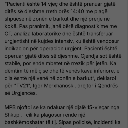
“Pacienti është 14 vjeç dhe është pranuar gjatë
ditës së djeshme rreth orës 14:40 me plagë
shpuese në zonën e barkut dhe një prerje në
kokë. Pas pranimit, janë bërë diagnostikime me
CT, analiza laboratorike dhe është transferuar
urgjentisht në kujdes intensiv, ku është vendosur
indikacion për operacion urgjent. Pacienti është
operuar gjatë ditës së djeshme. Gjendja sot është
stabile, por ende mbetet në rrezik për jetën. Ka
dëmtim të mëlçisë dhe të venës kava inferiore, e
cila është një venë në zonën e barkut”, deklaroi
për "TV21", Igor Merxhanoski, drejtor i Qendrës
së Urgjencës.
MPB njoftoi se ka ndaluar një djalë 15-vjeçar nga
Shkupi, i cili ka plagosur rëndë një
bashkëmoshatar të tij. Sipas policisë, incidenti ka