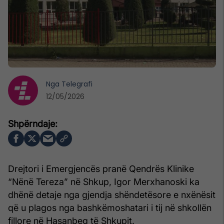
Nga
Telegrafi
12/05/2026
Drejtori i Emergjencës pranë Qendrës Klinike
“Nënë Tereza” në Shkup, Igor Merxhanoski ka
dhënë detaje nga gjendja shëndetësore e nxënësit
që u plagos nga bashkëmoshatari i tij në shkollën
fillore në Hasanbeg të Shkupit.