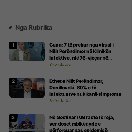
Nga Rubrika
Cana: 7 të prekur nga virusi i
Nilit Perëndimor në Klinikën
Infektive, një 76-vjeçar në
gjendje kritike
Shëndetësi
Ethet e Nilit Perëndimor,
Danillovski: 80% e të
infektuarve nuk kanë simptoma
Shëndetësi
Në Gostivar 109 raste të reja,
vendoset mbikëqyrje e
përforcuar pas epidemisë