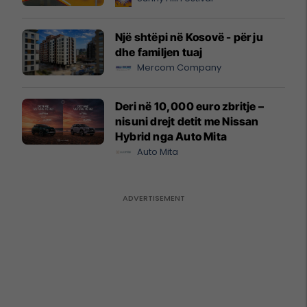
Një shtëpi në Kosovë - për ju
dhe familjen tuaj
Mercom Company
Deri në 10,000 euro zbritje –
nisuni drejt detit me Nissan
Hybrid nga Auto Mita
Auto Mita