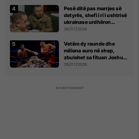
Pesë ditë pas marrjes së
detyrës, shefi i ri i ushtrisë
ukrainase urdhëron
kontroll të madh
26/07/2026
Vetëm dy raunde dhe
miliona euro në xhep,
zbulohet sa fituan Joshua
e Prenga
26/07/2026