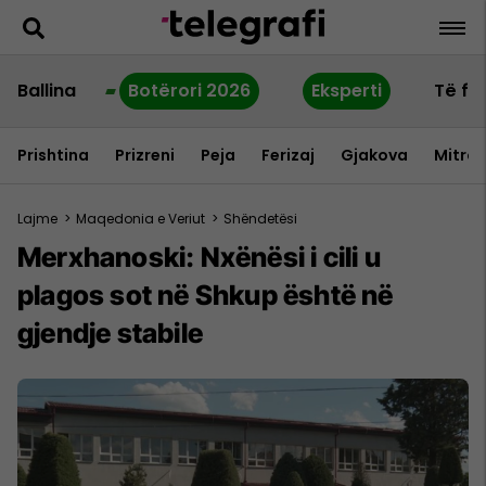
Ballina
Botërori 2026
Eksperti
Të fu
Prishtina
Prizreni
Peja
Ferizaj
Gjakova
Mitrov
Lajme
>
Maqedonia e Veriut
>
Shëndetësi
Merxhanoski: Nxënësi i cili u
plagos sot në Shkup është në
gjendje stabile