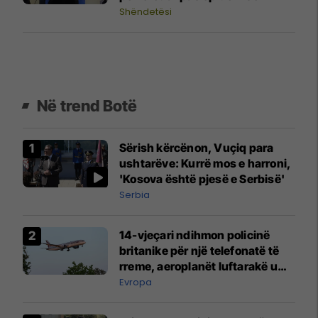
Shëndetësi
Në trend Botë
Sërish kërcënon, Vuçiq para
ushtarëve: Kurrë mos e harroni,
'Kosova është pjesë e Serbisë'
Serbia
14-vjeçari ndihmon policinë
britanike për një telefonatë të
rreme, aeroplanët luftarakë u
ngritën në ajër për të
Evropa
interceptuar fluturaken e Qatar
Airways që po shkonte drejt