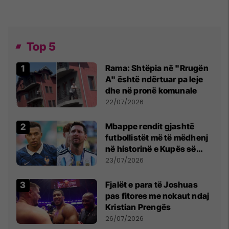
Top 5
Rama: Shtëpia në "Rrugën
A" është ndërtuar pa leje
dhe në pronë komunale
22/07/2026
Mbappe rendit gjashtë
futbollistët më të mëdhenj
në historinë e Kupës së
Botës, Messi mbetet i dyti
23/07/2026
Fjalët e para të Joshuas
pas fitores me nokaut ndaj
Kristian Prengës
26/07/2026