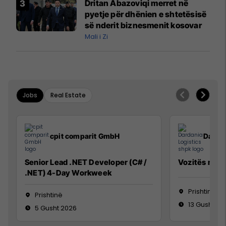
Dritan Abazoviqi merret në
Mançesterit
pyetje për dhënien e shtetësisë
së nderit biznesmenit kosovar
Mali i Zi
Jobs
Real Estate
cpit comparit GmbH
Dardan
Senior Lead .NET Developer (C# /
Vozitës me K
.NET) 4-Day Workweek
Prishtinë
Prishtinë
13 Gusht 20
5 Gusht 2026