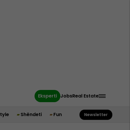
Eksperti
Jobs
Real Estate
style
Shëndeti
Fun
Newsletter