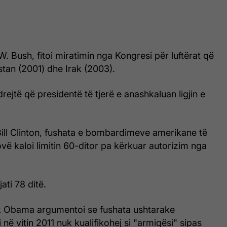
e W. Bush, fitoi miratimin nga Kongresi për luftërat që
istan (2001) dhe Irak (2003).
rejtë që presidentë të tjerë e anashkaluan ligjin e
Bill Clinton, fushata e bombardimeve amerikane të
ovë kaloi limitin 60-ditor pa kërkuar autorizim nga
ati 78 ditë.
k Obama argumentoi se fushata ushtarake
në vitin 2011 nuk kualifikohej si "armiqësi" sipas