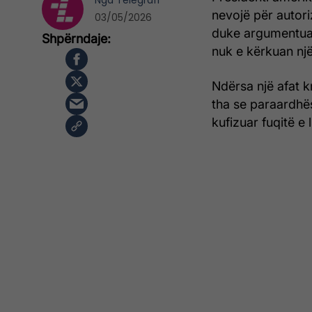
Nga
Telegrafi
nevojë për autori
03/05/2026
duke argumentua
nuk e kërkuan një 
Ndërsa një afat k
tha se paraardhësi
kufizuar fuqitë e 