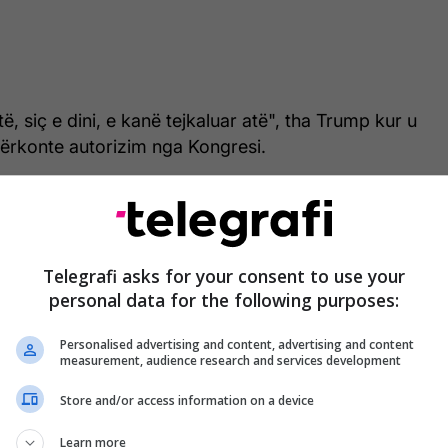
, siç e dini, e kanë tejkaluar atë", tha Trump kur u
kërkonte autorizim nga Kongresi.
ur kurrë. Nuk është respektuar kurrë”, shtoi ai.
 kërkuar kurrë më parë”, vazhdoi Trump.
Telegrafi asks for your consent to use your
 ndërlikuara, megjithatë, shkruan
BBC
.
personal data for the following purposes:
Personalised advertising and content, advertising and content
it 1973 për fuqitë e luftës i kërkon Trumpit të
measurement, audience research and services development
përdorim të Forcave të Armatosura të Shteteve të
, pas njoftimit të Kongresit për fillimin e luftës,
Store and/or access information on a device
ënësit votojnë për të vazhduar konfliktin.
Learn more