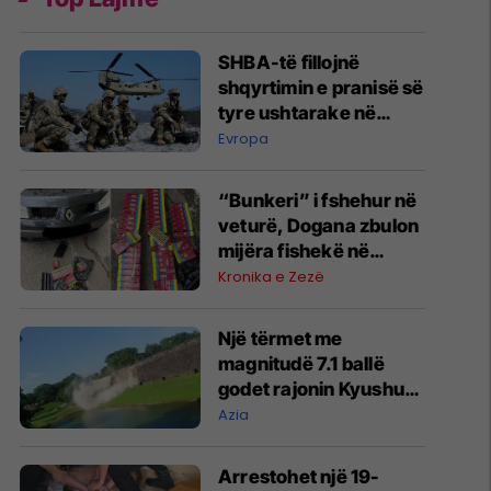
SHBA-të fillojnë
shqyrtimin e pranisë së
tyre ushtarake në
Evropë
Evropa
“Bunkeri” i fshehur në
veturë, Dogana zbulon
mijëra fishekë në
Prishtinë
Kronika e Zezë
Një tërmet me
magnitudë 7.1 ballë
godet rajonin Kyushu
të Japonisë
Azia
Arrestohet një 19-