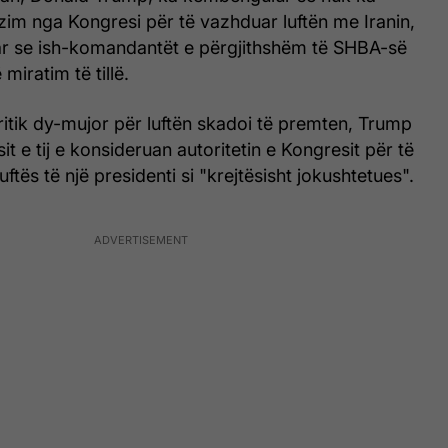
zim nga Kongresi për të vazhduar luftën me Iranin,
r se ish-komandantët e përgjithshëm të SHBA-së
miratim të tillë.
ritik dy-mujor për luftën skadoi të premten, Trump
t e tij e konsideruan autoritetin e Kongresit për të
luftës të një presidenti si "krejtësisht jokushtetues".