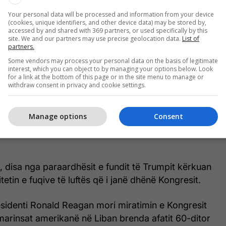
ratua për të kufizuar aftësinë e presidentit të
Your personal data will be processed and information from your device
(cookies, unique identifiers, and other device data) may be stored by,
rd Nixon për të vazhduar luftën në Vietnam.
accessed by and shared with 369 partners, or used specifically by this
site. We and our partners may use precise geolocation data.
List of
partners.
ditën e 60-të që nga 28 shkurti, kur administrata
Some vendors may process your personal data on the basis of legitimate
t për sulmet kundër Iranit.
interest, which you can object to by managing your options below. Look
for a link at the bottom of this page or in the site menu to manage or
withdraw consent in privacy and cookie settings.
retari i Mbrojtjes Pete Hegseth pohojnë se afati i
 armëpushimi aktual hyri në fuqi.
Manage options
Consent
një debat nëse armëpushimi llogaritet apo jo në
, disa nga paraardhësit e fundit të Trumpit kërkuan
tetin e fuqive të luftës që i janë dhënë Kongresit.
esidenti Ronald Reagan mori miratimin e Kongresit
marinsat amerikanë në Liban brenda afatit 60-ditor