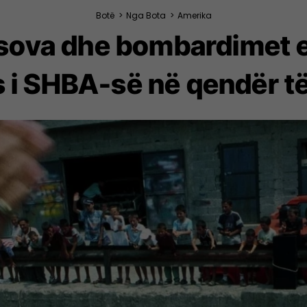
Botë
>
Nga Bota
>
Amerika
sova dhe bombardimet e
ftës i SHBA-së në qendër