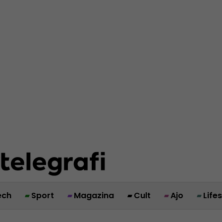
ech
Sport
Magazina
Cult
Ajo
Life