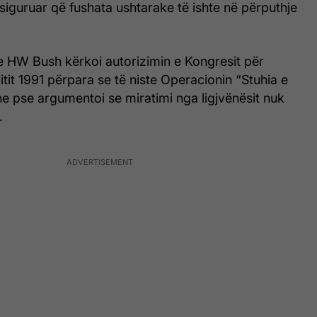
e siguruar që fushata ushtarake të ishte në përputhje
e HW Bush kërkoi autorizimin e Kongresit për
 vitit 1991 përpara se të niste Operacionin “Stuhia e
he pse argumentoi se miratimi nga ligjvënësit nuk
.