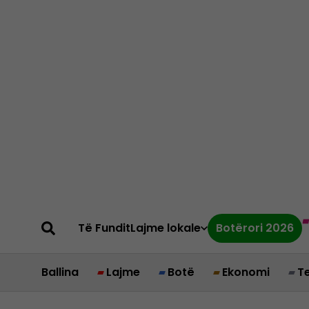
Të Fundit
Lajme lokale
Botërori 2026
Ballina
Lajme
Botë
Ekonomi
T