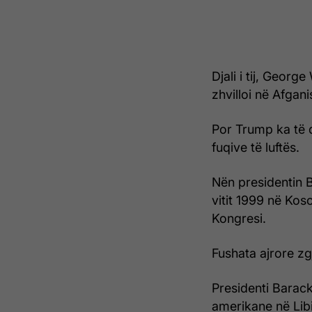
Djali i tij, Georg
zhvilloi në Afgan
Por Trump ka të d
fuqive të luftës.
Nën presidentin 
vitit 1999 në Kos
Kongresi.
Fushata ajrore zgj
Presidenti Barac
amerikane në Libi 