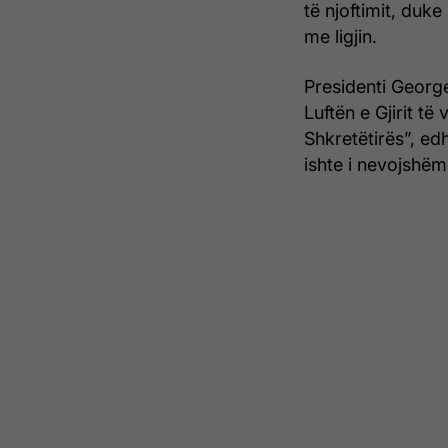
të njoftimit, duk
me ligjin.
Presidenti Georg
Luftën e Gjirit të
Shkretëtirës”, ed
ishte i nevojshëm