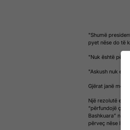
"Shumë presidentë
pyet nëse do të 
"Nuk është përdor
"Askush nuk e ka
Gjërat janë më të
Një rezolutë e vit
“përfundojë çdo 
Bashkuara” në Iran
përveç nëse ligjv