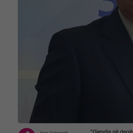
"Gjendja në degë