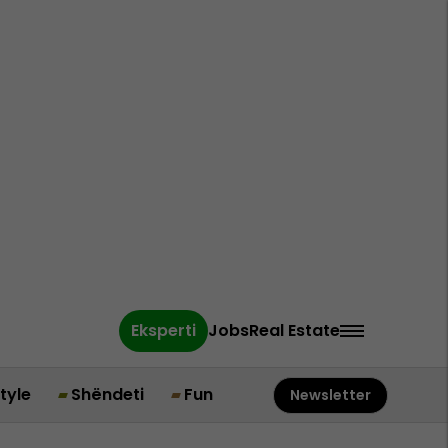
Eksperti
Jobs
Real Estate
style
Shëndeti
Fun
Newsletter