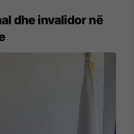
l dhe invalidor në
e