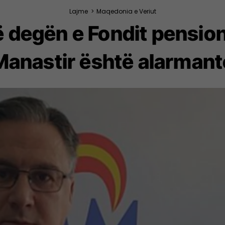
Lajme
>
Maqedonia e Veriut
 degën e Fondit pensiona
Manastir është alarmant