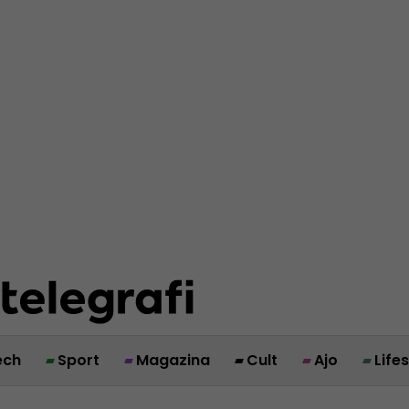
ech
Sport
Magazina
Cult
Ajo
Life