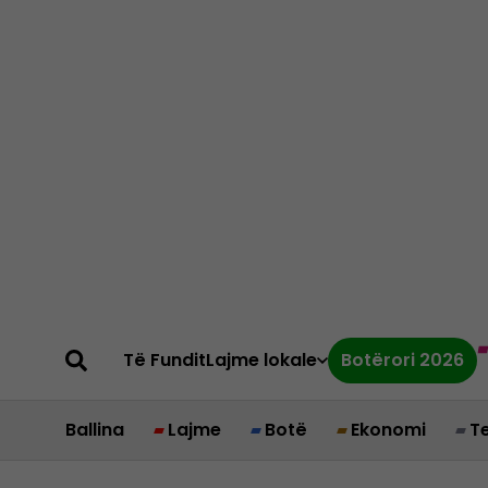
Të Fundit
Lajme lokale
Botërori 2026
Ballina
Lajme
Botë
Ekonomi
T