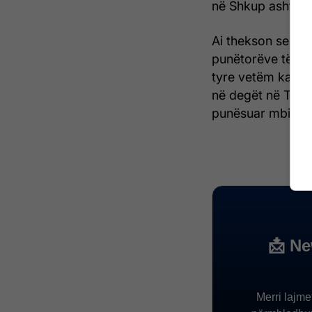
në Shkup ashtu e
Ai thekson se më 
punëtorëve të Fo
tyre vetëm katër
në degët në Teto
punësuar mbi 80