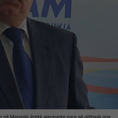
n në Manastir është alarmante para së gjithash nga