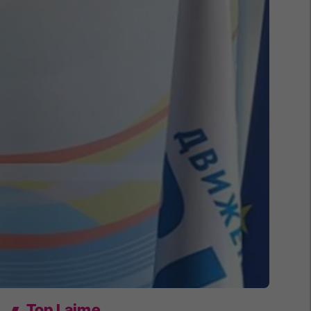
Top Lajme