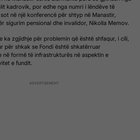
alit kadrovik, por edhe nga numri i lëndëve të
 sot në një konferencë për shtyp në Manastir,
 për sigurim pensional dhe invalidor, Nikolla Memov.
ka zgjidhje për problemin që është shfaqur, i cili,
ndur për shkak se Fondi është shkatërruar
e në formë të infrastrukturës në aspektin e
itet e fundit.