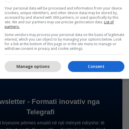
dhe në degët në mbarë vendin", theksoi Memov.
Your personal data will be processed and information from your device
(cookies, unique identifiers, and other device data) may be stored by,
30 qershor të këtij viti më shumë se 200
accessed by and shared with 369 partners, or used specifically by this
site. We and our partners may use precise geolocation data.
List of
ndit u është ndërprerë kontrata e punës dhe prej
partners.
 përmbarues janë punësuar në Manastir, ndërsa 21
Some vendors may process your personal data on the basis of legitimate
vë, 23 në Kumanovë dhe në selinë në Shkup janë
interest, which you can object to by managing your options below. Look
for a link at the bottom of this page or in the site menu to manage or
 persona.
withdraw consent in privacy and cookie settings.
Manage options
Consent