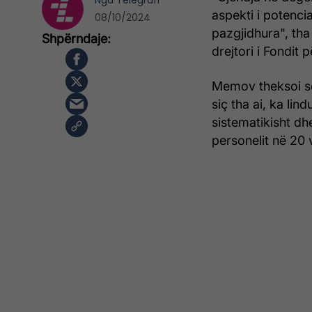
Nga
Telegrafi
aspekti i potenci
08/10/2024
pazgjidhura", tha
drejtori i Fondit
Memov theksoi se 
siç tha ai, ka li
sistematikisht dh
personelit në 20 v