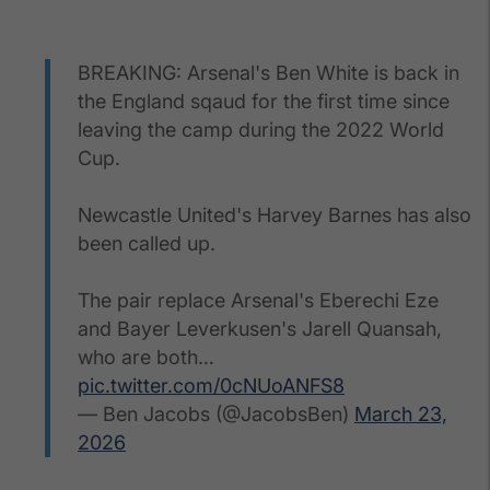
BREAKING: Arsenal's Ben White is back in
the England sqaud for the first time since
leaving the camp during the 2022 World
Cup.
Newcastle United's Harvey Barnes has also
been called up.
The pair replace Arsenal's Eberechi Eze
and Bayer Leverkusen's Jarell Quansah,
who are both…
pic.twitter.com/0cNUoANFS8
— Ben Jacobs (@JacobsBen)
March 23,
2026