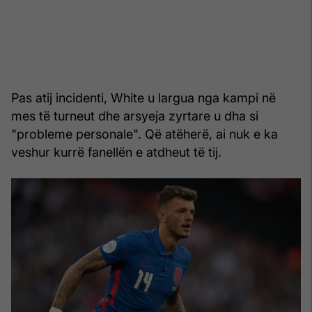
Pas atij incidenti, White u largua nga kampi në
mes të turneut dhe arsyeja zyrtare u dha si
"probleme personale". Që atëherë, ai nuk e ka
veshur kurrë fanellën e atdheut të tij.