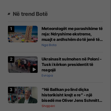
Në trend Botë
Meteorologët me parashikime të
reja: Ndryshime ekstreme,
muajt e ardhshëm do të jenë të
pazakontë
Nga Bota
Ukrainasit sulmohen në Poloni -
Tusk i kërkon presidentit të
reagojë
Evropa
“Në Ballkan po lind diçka
historikisht krejt e re” - një
bisedë me Oliver Jens Schmitt
mbi protestat në Shqipëri dhe të
Shqipëri