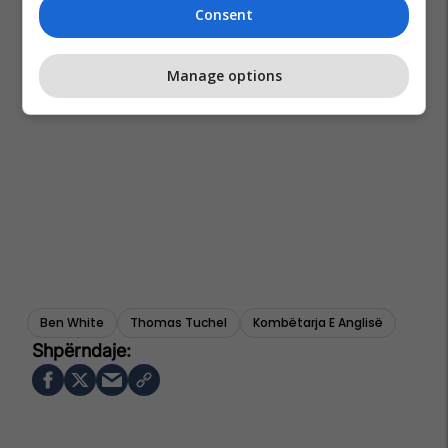
Consent
Manage options
Ben White
Thomas Tuchel
Kombëtarja E Anglisë