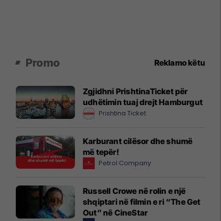
Promo
Reklamo këtu
Zgjidhni PrishtinaTicket për
udhëtimin tuaj drejt Hamburgut
Prishtina Ticket
Karburant cilësor dhe shumë
më tepër!
Petrol Company
Russell Crowe në rolin e një
shqiptari në filmin e ri “The Get
Out” në CineStar