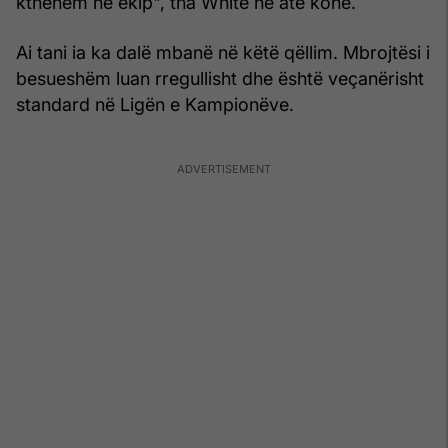
kthehem në ekip", tha White në atë kohë.
Ai tani ia ka dalë mbanë në këtë qëllim. Mbrojtësi i
besueshëm luan rregullisht dhe është veçanërisht
standard në Ligën e Kampionëve.