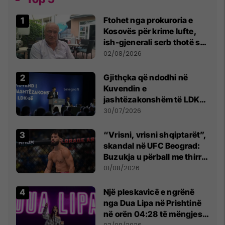
Ftohet nga prokuroria e
Kosovës për krime lufte,
ish-gjenerali serb thotë se
dikush e tradhtoi në
02/08/2026
Beograd
Gjithçka që ndodhi në
Kuvendin e
jashtëzakonshëm të LDK-
së
30/07/2026
“Vrisni, vrisni shqiptarët”,
skandal në UFC Beograd:
Buzukja u përball me thirrje
anti-shqiptare nga
01/08/2026
tribunat
Një pleskavicë e ngrënë
nga Dua Lipa në Prishtinë
në orën 04:28 të mëngjesit
- dhe bota digjitale serbe