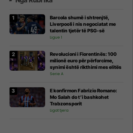
Barcola shumë i shtrenjtë,
Liverpooli i nis negociatat me
talentin tjetër të PSG-së
Ligue 1
Revolucioni i Fiorentinës: 100
milionë euro për përforcime,
synimi është rikthimi mes elitës
Serie A
E konfirmon Fabrizio Romano:
Mo Salah do t’i bashkohet
Trabzonsporit
Ligat tjera