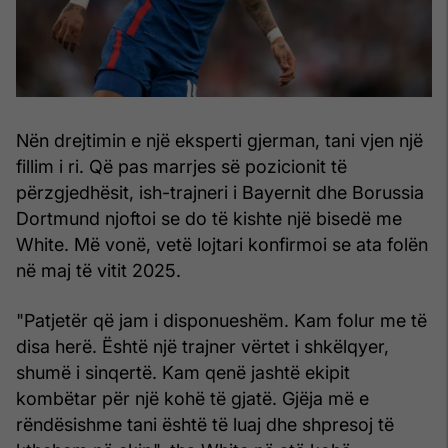
Nën drejtimin e një eksperti gjerman, tani vjen një
fillim i ri. Që pas marrjes së pozicionit të
përzgjedhësit, ish-trajneri i Bayernit dhe Borussia
Dortmund njoftoi se do të kishte një bisedë me
White. Më vonë, vetë lojtari konfirmoi se ata folën
në maj të vitit 2025.
"Patjetër që jam i disponueshëm. Kam folur me të
disa herë. Është një trajner vërtet i shkëlqyer,
shumë i sinqertë. Kam qenë jashtë ekipit
kombëtar për një kohë të gjatë. Gjëja më e
rëndësishme tani është të luaj dhe shpresoj të