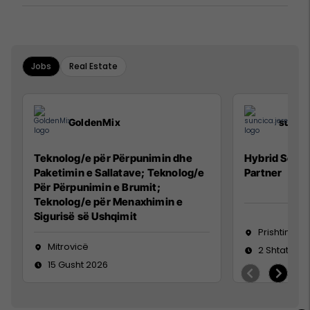
kaluarën e rajonit
Jobs
Real Estate
GoldenMix
sunci
Teknolog/e për Përpunimin dhe
Hybrid Senio
Paketimin e Sallatave; Teknolog/e
Partner
Për Përpunimin e Brumit;
Teknolog/e për Menaxhimin e
Sigurisë së Ushqimit
Prishtinë
Mitrovicë
2 Shtator 2
15 Gusht 2026