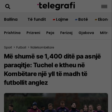
Ballina
Të fundit
Lajme
Botë
Ekono
Prishtina
Prizreni
Peja
Ferizaj
Gjakova
Mitrov
Sport
>
Futboll
>
Ndërkombëtare
Më shumë se 1,400 ditë pa asnjë
paraqitje: Tuchel e ktheu në
Kombëtare një yll të madh të
futbollit anglez