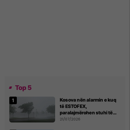
Top 5
Kosova nën alarmin e kuq
të ESTOFEX,
paralajmërohen stuhi të
fuqishme me breshër dhe
21/07/2026
erëra të forta