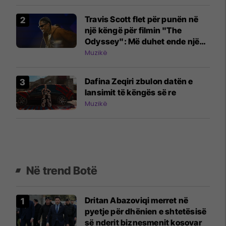
Travis Scott flet për punën në
një këngë për filmin "The
Odyssey": Më duhet ende një
Grammy, por do të doja shumë
Muzikë
një 'Oscar'
Dafina Zeqiri zbulon datën e
lansimit të këngës së re
Muzikë
Në trend Botë
Dritan Abazoviqi merret në
pyetje për dhënien e shtetësisë
së nderit biznesmenit kosovar