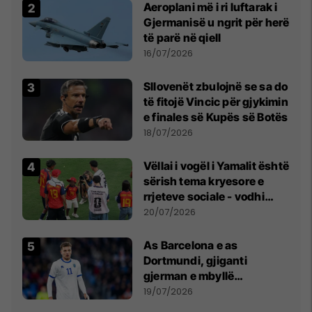
Aeroplani më i ri luftarak i
Gjermanisë u ngrit për herë
të parë në qiell
16/07/2026
Sllovenët zbulojnë se sa do
të fitojë Vincic për gjykimin
e finales së Kupës së Botës
18/07/2026
Vëllai i vogël i Yamalit është
sërish tema kryesore e
rrjeteve sociale - vodhi
vëmendjen pas finales së
20/07/2026
Kupës së Botës
As Barcelona e as
Dortmundi, gjiganti
gjerman e mbyllë
marrëveshjen për Fisnik
19/07/2026
Asllanin