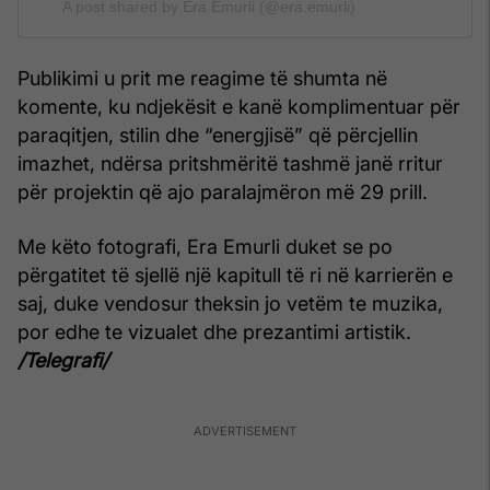
A post shared by Era Emurli (@era.emurli)
Publikimi u prit me reagime të shumta në
komente, ku ndjekësit e kanë komplimentuar për
paraqitjen, stilin dhe “energjisë” që përcjellin
imazhet, ndërsa pritshmëritë tashmë janë rritur
për projektin që ajo paralajmëron më 29 prill.
Me këto fotografi, Era Emurli duket se po
përgatitet të sjellë një kapitull të ri në karrierën e
saj, duke vendosur theksin jo vetëm te muzika,
por edhe te vizualet dhe prezantimi artistik.
/Telegrafi/