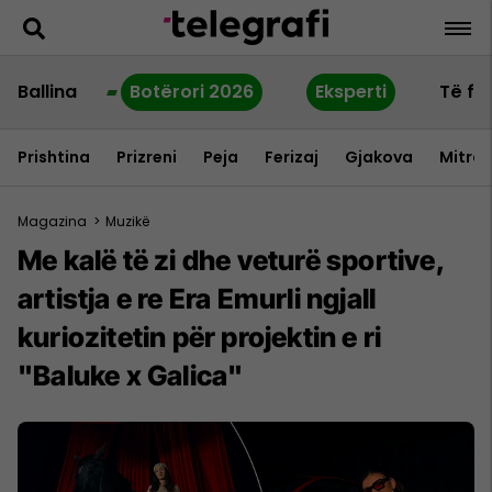
Ballina
Botërori 2026
Eksperti
Të fu
Prishtina
Prizreni
Peja
Ferizaj
Gjakova
Mitrov
Magazina
>
Muzikë
Me kalë të zi dhe veturë sportive,
artistja e re Era Emurli ngjall
kuriozitetin për projektin e ri
"Baluke x Galica"