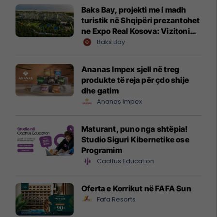
Baks Bay, projekti me i madh
turistik në Shqipëri prezantohet
ne Expo Real Kosova: Vizitoni
shtandin dhe zbuloni
Baks Bay
mundësitë e investimit
Ananas Impex sjell në treg
produkte të reja për çdo shije
dhe gatim
Ananas Impex
Maturant, puno nga shtëpia!
Studio Siguri Kibernetike ose
Programim
Cacttus Education
Oferta e Korrikut në FAFA Sun
Fafa Resorts