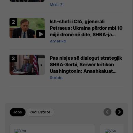
Mali i Zi
Ish-shefi i CIA, gjenerali
Petraeus: Ukraina përdor mbi 10
mijë dronë në ditë, SHBA-ja
mbetet shumë prapa në
Amerika
prodhim
Pas nisjes së dialogut strategjik
SHBA-Serbi, Serwer kritikon
Uashingtonin: Anashkaluat
Banjskën, sulmin ndaj KFOR-it
Serbia
dhe rrëmbimin e Policëve të
Kosovës
Jobs
Real Estate