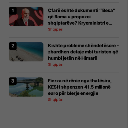
Çfarë është dokumenti “Besa”
që Rama u propozoi
shqiptarëve? Kryeministri e
shpjegon me katër fjalë
Shqipëri
Kishte probleme shëndetësore -
zbardhen detaje mbi turisten që
humbi jetën në Himarë
Shqipëri
Fierza në rënie nga thatësira,
KESH shpenzon 41.5 milionë
euro për blerje energjie
Shqipëri