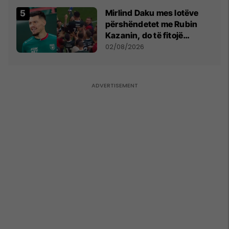
Mirlind Daku mes lotëve
përshëndetet me Rubin
Kazanin, do të fitojë
miliona te Spartak Moska
02/08/2026