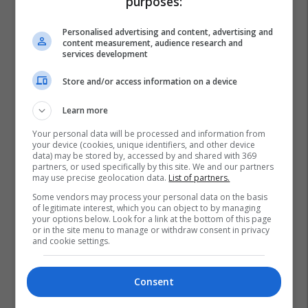
purposes:
Personalised advertising and content, advertising and
content measurement, audience research and
services development
Store and/or access information on a device
Learn more
Your personal data will be processed and information from
your device (cookies, unique identifiers, and other device
data) may be stored by, accessed by and shared with 369
partners, or used specifically by this site. We and our partners
may use precise geolocation data.
List of partners.
Tragjedia Në Shëngjin
Bajram Begaj
Shëngjin
Some vendors may process your personal data on the basis
of legitimate interest, which you can object to by managing
your options below. Look for a link at the bottom of this page
or in the site menu to manage or withdraw consent in privacy
and cookie settings.
Consent