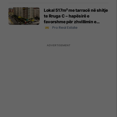
Lokal 517m² me tarracë në shitje
te Rruga C – hapësirë e
favorshme për zhvillimin e
biznesit #15796
Pro Real Estate