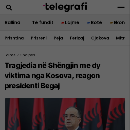
Ballina
Të fundit
Lajme
Botë
Ekono
Prishtina
Prizreni
Peja
Ferizaj
Gjakova
Mitrov
Lajme
>
Shqipëri
Tragjedia në Shëngjin me dy
viktima nga Kosova, reagon
presidenti Begaj