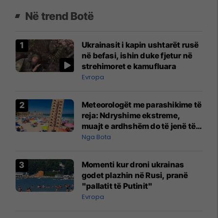
Në trend Botë
Ukrainasit i kapin ushtarët rusë
në befasi, ishin duke fjetur në
strehimoret e kamufluara
Evropa
Meteorologët me parashikime të
reja: Ndryshime ekstreme,
muajt e ardhshëm do të jenë të
pazakontë
Nga Bota
Momenti kur droni ukrainas
godet plazhin në Rusi, pranë
"pallatit të Putinit"
Evropa