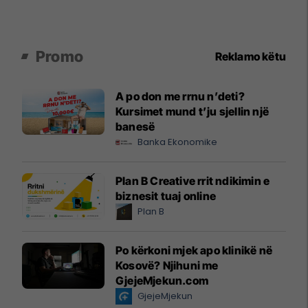
Promo
Reklamo këtu
A po don me rrnu n’deti?
Kursimet mund t’ju sjellin një
banesë
Banka Ekonomike
Plan B Creative rrit ndikimin e
biznesit tuaj online
Plan B
Po kërkoni mjek apo klinikë në
Kosovë? Njihuni me
GjejeMjekun.com
GjejeMjekun