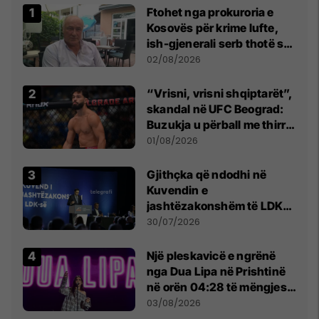
Ftohet nga prokuroria e
Kosovës për krime lufte,
ish-gjenerali serb thotë se
dikush e tradhtoi në
02/08/2026
Beograd
“Vrisni, vrisni shqiptarët”,
skandal në UFC Beograd:
Buzukja u përball me thirrje
anti-shqiptare nga
01/08/2026
tribunat
Gjithçka që ndodhi në
Kuvendin e
jashtëzakonshëm të LDK-
së
30/07/2026
Një pleskavicë e ngrënë
nga Dua Lipa në Prishtinë
në orën 04:28 të mëngjesit
- dhe bota digjitale serbe
03/08/2026
shpall gjendjen e luftës