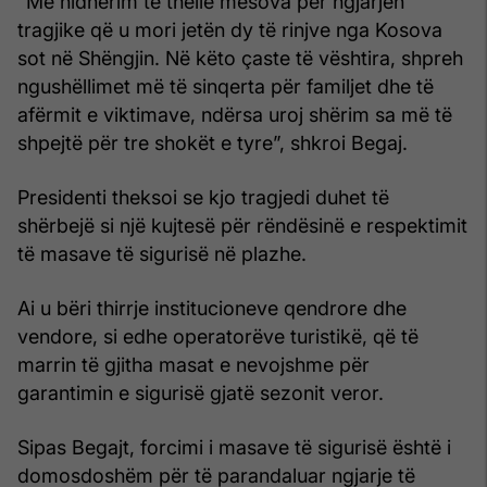
“Me hidhërim të thellë mësova për ngjarjen
tragjike që u mori jetën dy të rinjve nga Kosova
sot në Shëngjin. Në këto çaste të vështira, shpreh
ngushëllimet më të sinqerta për familjet dhe të
afërmit e viktimave, ndërsa uroj shërim sa më të
shpejtë për tre shokët e tyre”, shkroi Begaj.
Presidenti theksoi se kjo tragjedi duhet të
shërbejë si një kujtesë për rëndësinë e respektimit
të masave të sigurisë në plazhe.
Ai u bëri thirrje institucioneve qendrore dhe
vendore, si edhe operatorëve turistikë, që të
marrin të gjitha masat e nevojshme për
garantimin e sigurisë gjatë sezonit veror.
Sipas Begajt, forcimi i masave të sigurisë është i
domosdoshëm për të parandaluar ngjarje të