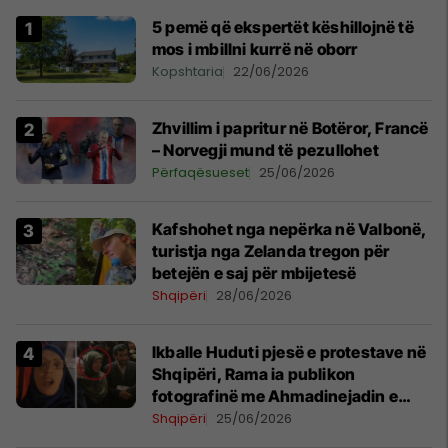
5 pemë që ekspertët këshillojnë të
mos i mbillni kurrë në oborr
Kopshtaria
22/06/2026
Zhvillim i papritur në Botëror, Francë
– Norvegji mund të pezullohet
Përfaqësueset
25/06/2026
Kafshohet nga nepërka në Valbonë,
turistja nga Zelanda tregon për
betejën e saj për mbijetesë
Shqipëri
28/06/2026
Ikballe Huduti pjesë e protestave në
Shqipëri, Rama ia publikon
fotografinë me Ahmadinejadin e
Iranit
Shqipëri
25/06/2026