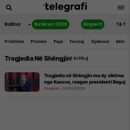
Ballina
Botërori 2026
Eksperti
Të fu
Prishtina
Prizreni
Peja
Ferizaj
Gjakova
Mitrov
Tragjedia Në Shëngjin
1 Artikuj
Tragjedia në Shëngjin me dy viktima
nga Kosova, reagon presidenti Begaj
Shqipëri
03/06/2026