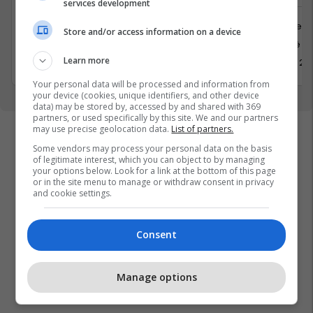
services development
Shërbime te Klientëve
Juridike
Store and/or access information on a device
Krushë e madhe
Kosovë
Learn more
17 Korrik 2026
1 Korrik 20
Your personal data will be processed and information from
your device (cookies, unique identifiers, and other device
data) may be stored by, accessed by and shared with 369
partners, or used specifically by this site. We and our partners
may use precise geolocation data.
List of partners.
Some vendors may process your personal data on the basis
of legitimate interest, which you can object to by managing
your options below. Look for a link at the bottom of this page
or in the site menu to manage or withdraw consent in privacy
and cookie settings.
Consent
Manage options