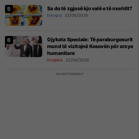
Sa do të zgjasë kjo valë e të nxehtit?
Evropa
23/06/2026
​Gjykata Speciale: Të paraburgosurit
mund të vizitojnë Kosovën për arsye
humanitare
Drejtësi
22/06/2026