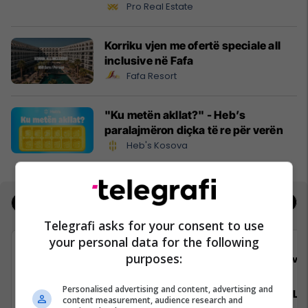
Pro Real Estate
Korriku vjen me ofertë speciale all
inclusive në Fafa
Fafa Resort
"Ku metën akllat?" - Heb’s
paralajmëron diçka të re për verën
Heb's Kosova
Jobs
Real Estate
Telegrafi asks for your consent to use
your personal data for the following
purposes:
Viva Fresh Store
Viva 
Personalised advertising and content, advertising and
Arkatar/e
Zyrtar/e Lig
content measurement, audience research and