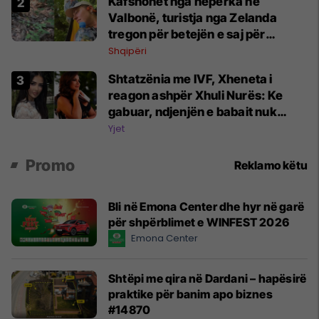
Kafshohet nga nepërka në
Valbonë, turistja nga Zelanda
tregon për betejën e saj për
mbijetesë
Shqipëri
Shtatzënia me IVF, Xheneta i
reagon ashpër Xhuli Nurës: Ke
gabuar, ndjenjën e babait nuk
mund t'ia plotësosh kurrë
Yjet
Promo
Reklamo këtu
Bli në Emona Center dhe hyr në garë
për shpërblimet e WINFEST 2026
Emona Center
Shtëpi me qira në Dardani – hapësirë
praktike për banim apo biznes
#14870